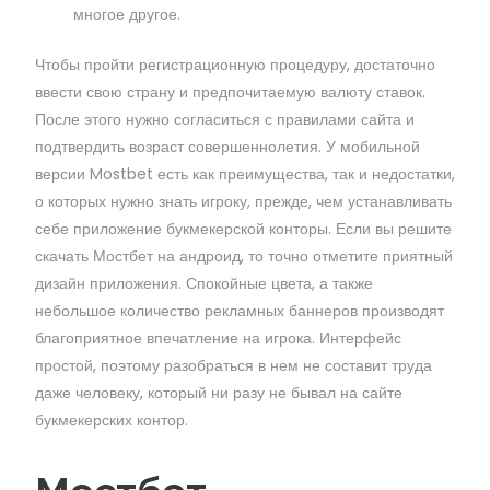
многое другое.
Чтобы пройти регистрационную процедуру, достаточно
ввести свою страну и предпочитаемую валюту ставок.
После этого нужно согласиться с правилами сайта и
подтвердить возраст совершеннолетия. У мобильной
версии Mostbet есть как преимущества, так и недостатки,
о которых нужно знать игроку, прежде, чем устанавливать
себе приложение букмекерской конторы. Если вы решите
скачать Мостбет на андроид, то точно отметите приятный
дизайн приложения. Спокойные цвета, а также
небольшое количество рекламных баннеров производят
благоприятное впечатление на игрока. Интерфейс
простой, поэтому разобраться в нем не составит труда
даже человеку, который ни разу не бывал на сайте
букмекерских контор.