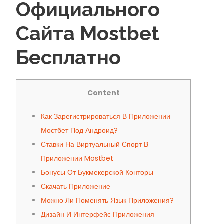
Официального
Сайта Mostbet
Бесплатно
Content
Как Зарегистрироваться В Приложении
Мостбет Под Андроид?
Ставки На Виртуальный Спорт В
Приложении Mostbet
Бонусы От Букмекерской Конторы
Скачать Приложение
Можно Ли Поменять Язык Приложения?
Дизайн И Интерфейс Приложения