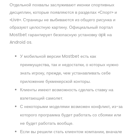
Отдельной похвалы заслуживают иконки спортивных
дисциплин, которые появляются в разделах «Спорт» и
«Live». Страницы не выбиваются из общего рисунка и
образуют целостную картину. Официальный портал
Mostbet гарантирует безопасную установку apk на
Android os.
У мобильной версии Mostbet есть как
преимущества, так и недостатки, о которых нужно
знать игроку, прежде, чем устанавливать себе
приложение букмекерской конторы.
Клиенты имеют возможность сделать ставку на
взлетающий самолет.
С некоторыми моделями возможен конфликт, из-за
которого программа будет работать со сбоями или
не будет работать вообще.
Если вы решили стать клиентом компании, вначале