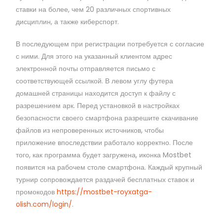
ставки на более, чем 20 различных спортивных
дисциплин, а также киберспорт.
В последующем при регистрации потребуется с согласие
с ними. Для этого на указанный клиентом адрес
электронной почты отправляется письмо с
соответствующей ссылкой. В левом углу футера
домашней страницы находится доступ к файлу с
разрешением арк. Перед установкой в настройках
безопасности своего смартфона разрешите скачивание
файлов из непроверенных источников, чтобы
приложение впоследствии работало корректно. После
того, как программа будет загружена, иконка Mostbet
появится на рабочем столе смартфона. Каждый крупный
турнир сопровождается раздачей бесплатных ставок и
промокодов
https://mostbet-royxatga-
olish.com/login/
.