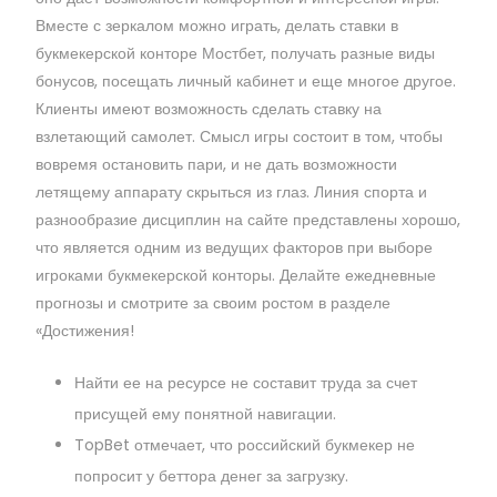
Вместе с зеркалом можно играть, делать ставки в
букмекерской конторе Мостбет, получать разные виды
бонусов, посещать личный кабинет и еще многое другое.
Клиенты имеют возможность сделать ставку на
взлетающий самолет. Смысл игры состоит в том, чтобы
вовремя остановить пари, и не дать возможности
летящему аппарату скрыться из глаз. Линия спорта и
разнообразие дисциплин на сайте представлены хорошо,
что является одним из ведущих факторов при выборе
игроками букмекерской конторы. Делайте ежедневные
прогнозы и смотрите за своим ростом в разделе
«Достижения!
Найти ее на ресурсе не составит труда за счет
присущей ему понятной навигации.
TopBet отмечает, что российский букмекер не
попросит у беттора денег за загрузку.