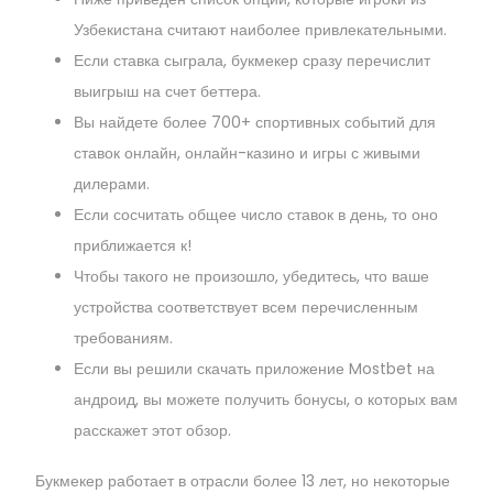
Узбекистана считают наиболее привлекательными.
Если ставка сыграла, букмекер сразу перечислит
выигрыш на счет беттера.
Вы найдете более 700+ спортивных событий для
ставок онлайн, онлайн-казино и игры с живыми
дилерами.
Если сосчитать общее число ставок в день, то оно
приближается к!
Чтобы такого не произошло, убедитесь, что ваше
устройства соответствует всем перечисленным
требованиям.
Если вы решили скачать приложение Mostbet на
андроид, вы можете получить бонусы, о которых вам
расскажет этот обзор.
Букмекер работает в отрасли более 13 лет, но некоторые