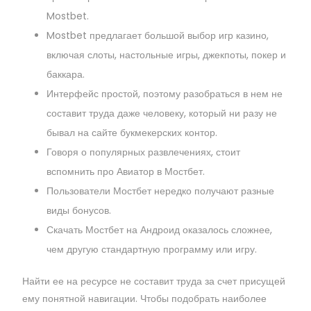
Mostbet.
Mostbet предлагает большой выбор игр казино,
включая слоты, настольные игры, джекпоты, покер и
баккара.
Интерфейс простой, поэтому разобраться в нем не
составит труда даже человеку, который ни разу не
бывал на сайте букмекерских контор.
Говоря о популярных развлечениях, стоит
вспомнить про Авиатор в Мостбет.
Пользователи Мостбет нередко получают разные
виды бонусов.
Скачать Мостбет на Андроид оказалось сложнее,
чем другую стандартную программу или игру.
Найти ее на ресурсе не составит труда за счет присущей
ему понятной навигации. Чтобы подобрать наиболее