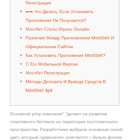
Регистрация
➦➦ Что Делать, Если Установить
Приложение Не Получается?
Мостбет Слоты Играть Онлайн
Различия Между Приложением Mostbet И
Официальным Сайтом
Как Установить Приложение Mostbet?
С Его Мобильной Версии
Мостбет Регистрация
Методы Депозита И Вывода Средств В
Mostbet Apk
Основной упор компания” “делает на развитие
спортивного беттинга на территории постсоветского
пространства. Разработчики выбрали основным синий
цвет, который гармонично сочетается с белым фоном.