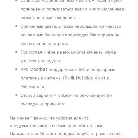
Став зарегистрированным клиентом, можно будет
полноценно пользоваться всеми многочисленными
возможностями заведения.
Спокойные цвета, а также небольшое количество
рекламных баннеров производят благоприятное
впечатление на игрока.
Приступая к игре в него, многие клиенты клуба
увлекаются надолго.
APK Mostbet поддерживает BRL и популярные
платежные системы (Skrill, Neteller, Visa) в
Узбекистане.
Второй вариант «ТопБет» не рекомендует по
очевидным причинам.
Не менее” “важно, что условия для игр
предусматриваются весьма привлекательные.
Пользователи Мостбет нередко получают разные виды