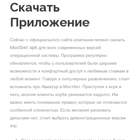
Скачать
Приложение
Сейчас с официального сайта компании можно скачать
Mostbet apk для всех современных версий
операционной системы. Программа регулярно
обновляется, чтобы у пользователей были широкие
возможности и комфортный доступ к любимым ставкам в
любой момент. Говоря о популярных развлечениях, стоит
вспомнить про Авиатор в Мостбет. Приступая к игре в
него, многие клиенты клуба увлекаются надолго. Им
важно иметь понимание правил, которые не отличаются
особенной сложностью. Если желания рисковать
деньгами нет, стоит выбрать демонстрационные версии
игр.