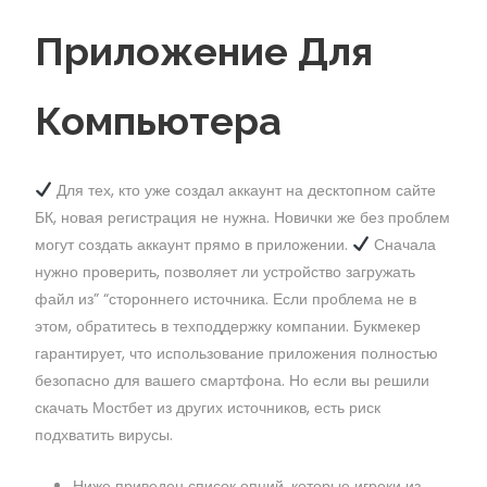
Приложение Для
Компьютера
Для тех, кто уже создал аккаунт на десктопном сайте
БК, новая регистрация не нужна. Новички же без проблем
могут создать аккаунт прямо в приложении.
Сначала
нужно проверить, позволяет ли устройство загружать
файл из” “стороннего источника. Если проблема не в
этом, обратитесь в техподдержку компании. Букмекер
гарантирует, что использование приложения полностью
безопасно для вашего смартфона. Но если вы решили
скачать Мостбет из других источников, есть риск
подхватить вирусы.
Ниже приведен список опций, которые игроки из