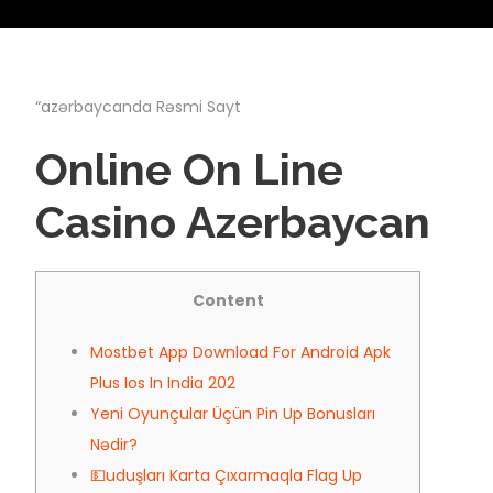
“azərbaycanda Rəsmi Sayt
Online On Line
Casino Azerbaycan
Content
Mostbet App Download For Android Apk
Plus Ios In India 202
Yeni Oyunçular Üçün Pin Up Bonusları
Nədir?
💵uduşları Karta Çıxarmaqla Flag Up