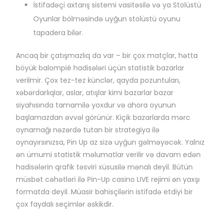
İstifadəçi axtarış sistemi vasitəsilə və ya Stolüstü
Oyunlar bölməsində uyğun stolüstü oyunu
tapadera bilər.
Ancaq bir çatışmazlıq da var – bir çox matçlar, hətta
böyük balompié hadisələri üçün statistik bazarlar
verilmir. Çox tez-tez künclər, qayda pozuntuları,
xəbərdarlıqlar, aslar, atışlar kimi bazarlar bazar
siyahısında tamamilə yoxdur və ahora oyunun
başlamazdan əvvəl görünür. Kiçik bazarlarda mərc
oynamağı nəzərdə tutan bir strategiya ilə
oynayırsınızsa, Pin Up az sizə uyğun gəlməyəcək. Yalnız
ən ümumi statistik məlumatlar verilir və davam edən
hadisələrin qrafik təsviri xüsusilə mənalı deyil. Bütün
müsbət cəhətləri ilə Pin-Up casino LIVE rejimi ən yaxşı
formatda deyil. Müasir bahisçilərin istifadə etdiyi bir
çox faydalı seçimlər əskikdir.