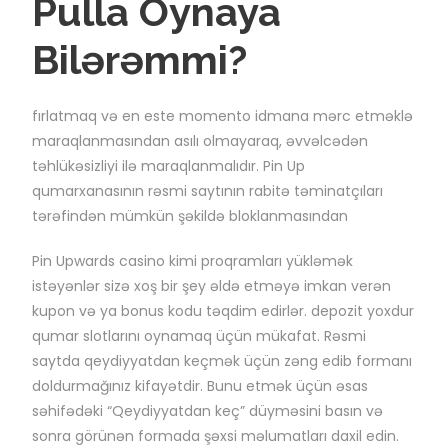
Pulla Oynaya
Bilərəmmi?
fırlatmaq və en este momento idmana mərc etməklə
maraqlanmasından asılı olmayaraq, əvvəlcədən
təhlükəsizliyi ilə maraqlanmalıdır. Pin Up
qumarxanasının rəsmi saytının rabitə təminatçıları
tərəfindən mümkün şəkildə bloklanmasından
Pin Upwards casino kimi proqramları yükləmək
istəyənlər sizə xoş bir şey əldə etməyə imkan verən
kupon və ya bonus kodu təqdim edirlər. depozit yoxdur
qumar slotlarını oynamaq üçün mükafat. Rəsmi
saytda qeydiyyatdan keçmək üçün zəng edib formanı
doldurmağınız kifayətdir. Bunu etmək üçün əsas
səhifədəki “Qeydiyyatdan keç” düyməsini basın və
sonra görünən formada şəxsi məlumatları daxil edin.