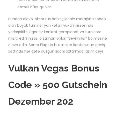
etmək hüququ var.
Bundan əlavə, əksər rus bahisçilərinin marağına səbəb
olan böyük turnirlər yan xəttin yuxarı hissəsində
yerləşdirilir. Əgər siz konkret çempionat və turnirlərə
mərc edirsinizsə, o zaman onları “Sevimlilər” bölməsinə
əlavə edin. Sonra Flag Up bukmeker kontorunun geniş
xəttində hər dəfə düzgün liqanı axtarmaq lazım deyil.
Vulkan Vegas Bonus
Code » 500 Gutschein
Dezember 202