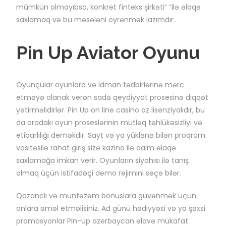
mümkün olmayıbsa, konkret finteks şirkəti” “ilə əlaqə
saxlamaq və bu məsələni öyrənmək lazımdır.
Pin Up Aviator Oyunu
Oyunçular oyunlara və idman tədbirlərinə mərc
etməyə olanak verən sadə qeydiyyat prosesinə diqqət
yetirməlidirlər. Pin Up on line casino az lisenziyalıdır, bu
da oradakı oyun proseslərinin mütləq təhlükəsizliyi və
etibarlılığı deməkdir. Sayt və ya yüklənə bilən proqram
vasitəsilə rahat giriş sizə kazino ilə daim əlaqə
saxlamağa imkan verir. Oyunların siyahısı ilə tanış
olmaq üçün istifadəçi demo rejimini seçə bilər.
Qazanclı və müntəzəm bonuslara güvənmək üçün
onlara əməl etməlisiniz. Ad günü hədiyyəsi və ya şəxsi
promosyonlar Pin-Up azerbaycan əlavə mükafat