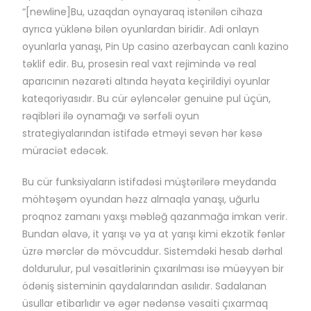
“[newline]Bu, uzaqdan oynayaraq istənilən cihaza
ayrıca yüklənə bilən oyunlardan biridir. Adi onlayn
oyunlarla yanaşı, Pin Up casino azerbaycan canlı kazino
təklif edir. Bu, prosesin real vaxt rejimində və real
aparıcının nəzarəti altında həyata keçirildiyi oyunlar
kateqoriyasıdır. Bu cür əyləncələr genuine pul üçün,
rəqibləri ilə oynamağı və sərfəli oyun
strategiyalarından istifadə etməyi sevən hər kəsə
müraciət edəcək.
Bu cür funksiyaların istifadəsi müştərilərə meydanda
möhtəşəm oyundan həzz almaqla yanaşı, uğurlu
proqnoz zamanı yaxşı məbləğ qazanmağa imkan verir.
Bundan əlavə, it yarışı və ya at yarışı kimi ekzotik fənlər
üzrə mərclər də mövcuddur. Sistemdəki hesab dərhal
doldurulur, pul vəsaitlərinin çıxarılması isə müəyyən bir
ödəniş sisteminin qaydalarından asılıdır. Sadalanan
üsullar etibarlıdır və əgər nədənsə vəsaiti çıxarmaq