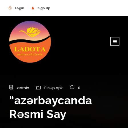
Login
Sign Up
admin
PinUp apk
0
“azərbaycanda
Rəsmi Say