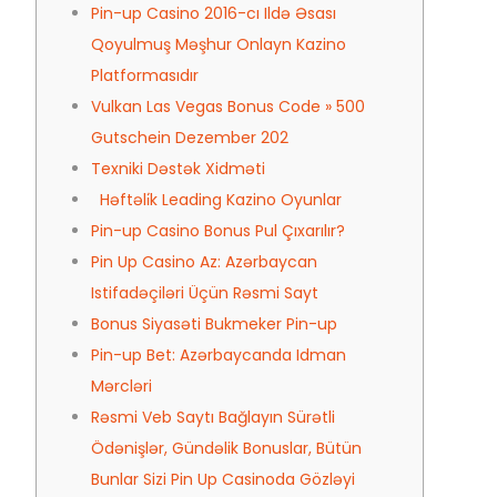
Pin-up Casino 2016-cı Ildə Əsası
Qoyulmuş Məşhur Onlayn Kazino
Platformasıdır
Vulkan Las Vegas Bonus Code » 500
Gutschein Dezember 202
Texniki Dəstək Xidməti
​ ​ Həftəli̇k Leading Kazino Oyunlar​
Pin-up Casino Bonus Pul Çıxarılır?
Pin Up Casino Az: Azərbaycan
Istifadəçiləri Üçün Rəsmi Sayt
Bonus Siyasəti Bukmeker Pin-up
Pin-up Bet: Azərbaycanda Idman
Mərcləri
Rəsmi Veb Saytı Bağlayın️ Sürətli
Ödənişlər, Gündəlik Bonuslar, Bütün
Bunlar Sizi Pin Up Casinoda Gözləyi