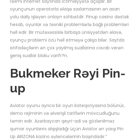
rəsmi internet saytında ictimaiyyətə açıqdır. Bir
oyunçunun operatorla əlaqə saxlamasının ən asan
yolu daily işləyən onlayn söhbətdir. Pinup casino dəstək
hesab, oyunlar və texniki problemlərlə bağlı problemləri
həll edir. Bir mütəxəssislə birbaşa ünsiyyətdən əlavə,
oyunçu problemi özü həll etməyə çalışa bilər. Saytda
istifadəçilərin ən çox yayılmış suallarına cavab verən
geniş suallar bloku varifr?n.
Bukmeker Rəyi Pin-
up
Aviator oyunu ayrıca bir oyun kateqoriyasına bölünür,
demo rejiminin və əlverişli tariflərin mövcudluğunu
təmin edir. Azərbaycan qeyri-adi və gözlənilməz
qumar oyunlarını alqışladığı üçün Aviator ən yaxşı Pin
Up ARIZONA kazino əyləncələrinin başındadır.”