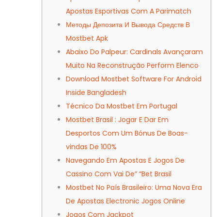
Apostas Esportivas Com A Parimatch
Методы Депозита И Вывода Средств В
Mostbet Apk
Abaixo Do Palpeur: Cardinals Avançaram
Muito Na Reconstrução Perform Elenco
Download Mostbet Software For Android
Inside Bangladesh
Técnico Da Mostbet Em Portugal
Mostbet Brasil : Jogar E Dar Em
Desportos Com Um Bónus De Boas-
vindas De 100%
Navegando Em Apostas E Jogos De
Cassino Com Vai De” “Bet Brasil
Mostbet No País Brasileiro: Uma Nova Era
De Apostas Electronic Jogos Online
Jogos Com Jackpot