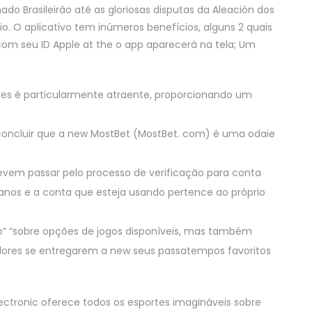
o Brasileirão até as gloriosas disputas da Aleación dos
o. O aplicativo tem inúmeros benefícios, alguns 2 quais
com seu ID Apple at the o app aparecerá na tela; Um
res é particularmente atraente, proporcionando um
e concluir que a new MostBet (MostBet. com) é uma odaie
devem passar pelo processo de verificação para conta
os e a conta que esteja usando pertence ao próprio
” “sobre opções de jogos disponíveis, mas também
adores se entregarem a new seus passatempos favoritos
ectronic oferece todos os esportes imagináveis sobre