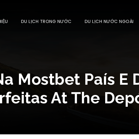
HIỆU
DU LỊCH TRONG NƯỚC
DU LỊCH NƯỚC NGOÀI
a Mostbet País E 
rfeitas At The Dep