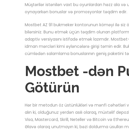
Müştərilər istənilən vaxt bu oyunlardan həzz ala və ud
oynayarkən bonuslar və promosyonlar təqdim edir.
Mostbet AZ 91 bukmeker kontorunun köməyi ilə siz 
bilərsiniz. Bunu etmək üçün təqdim olunan platforma
adaptiv versiyasını istifadə etmək lazımdır. Mostbet
idman mərcləri kimi əyləncələrə girişi təmin edir. Bu
cümlədən salamlama bonuslarının geniş paketini təkl
Mostbet -dən P
Götürün
Hər bir metodun öz üstünlükləri və mənfi cəhətləri v
alın ki, olduğunuz yerdən asılı olaraq, müxtəlif depoz
Visa, Mastercard, Skrill, Neteller və Bitcoin və Ethe
Əlavə olaraq unutmayın ki, bəzi doldurma üsulları 