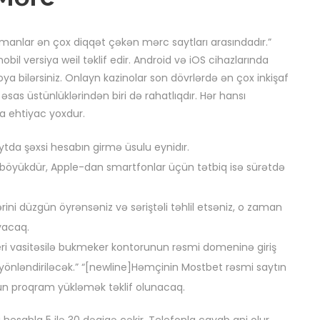
amanlar ən çox diqqət çəkən mərc saytları arasındadır.”
bil versiya weil təklif edir. Android və iOS cihazlarında
ya bilərsiniz. Onlayn kazinolar son dövrlərdə ən çox inkişaf
əsas üstünlüklərindən biri də rahatlıqdır. Hər hansı
 ehtiyac yoxdur.
ytda şəxsi hesabın girmə üsulu eynidır.
r böyükdür, Apple-dan smartfonlar üçün tətbiq isə sürətdə
ini düzgün öyrənsəniz və səriştəli təhlil etsəniz, o zaman
yacaq.
i vasitəsilə bukmeker kontorunun rəsmi domeninə giriş
önləndiriləcək.” “[newline]Həmçinin Mostbet rəsmi saytın
ün proqram yükləmək təklif olunacaq.