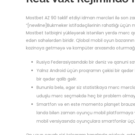
Mostbet AZ 90 təklif etdiyi idman mərcləri ilə son z
“[newline]Bukmeker istifadəçilərinin rahatlığı üçün mo
Mostbet tətbiqini yükləyərək istənilən yerdə mərc qo
edən sahələrdən biridir. Qlobal mobil oyun bazarının 
kazinoya getməyə və kompüter arxasında oturmağa
Rusiya Federasiyasındakı bir dəniz və qanuni sa
Yalnız Android üçün proqramın çəkisi bir qədə
bir qədər qalib gəlir.
Bununla belə, əgər siz statistikaya mərc mərclər
uduşlu mərc seçməkdə heç bir problem olma
Smartfon və en este momento planşet brauzer
landa bilən zaman oyunçu mobil platformaya y
mobil versiyasında oyunçulara smartfonlar üç