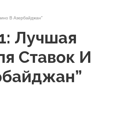
зино В Азербайджан”
1: Лучшая
я Ставок И
рбайджан”