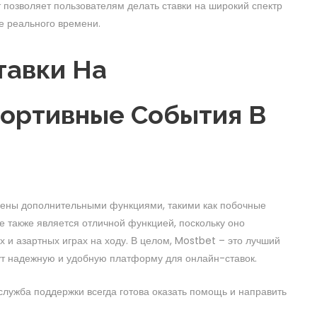
позволяет пользователям делать ставки на широкий спектр
е реального времени.
тавки На
ортивные События В
щены дополнительными функциями, такими как побочные
е также является отличной функцией, поскольку оно
х и азартных играх на ходу. В целом, Mostbet – это лучший
ут надежную и удобную платформу для онлайн-ставок.
служба поддержки всегда готова оказать помощь и направить