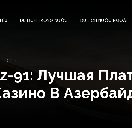
HIỆU
DU LỊCH TRONG NƯỚC
DU LỊCH NƯỚC NGOÀI
0
Az-91: Лучшая Пл
Казино В Азерба