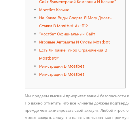
Сайт Букмекерской Компании И Казино”
Мостбет Казино
На Какие Виды Спорта Я Могу Делать
Ставки В Mostbet Az-91?
“мостбет Официальный Сайт
Игровые Автоматы И Слоты Mostbet
Есть Ли Какие-либо Ограничения В
Mostbet?”
Регистрация В Mostbet
Регистрация В Mostbet
Мы придаем высший приоритет вашей безопасности и 
Но важно отметить, что все клиенты должны подтверд
прежде чем активировать свой аккаунт. Любой игрок,
может создать аккаунт и начать пользоваться преим