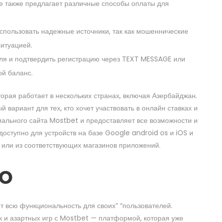
 также предлагает различные способы оплаты для
использовать надежные источники, так как мошеннические
ситуацией.
еля и подтвердить регистрацию через TEXT MESSAGE или
ой баланс.
рая работает в нескольких странах, включая Азербайджан.
 вариант для тех, кто хочет участвовать в онлайн ставках и
иального сайта Mostbet и предоставляет все возможности и
оступно для устройств на базе Google android os и iOS и
 или из соответствующих магазинов приложений.
о
т всю функциональность для своих” “пользователей.
 и азартных игр с Mostbet — платформой, которая уже