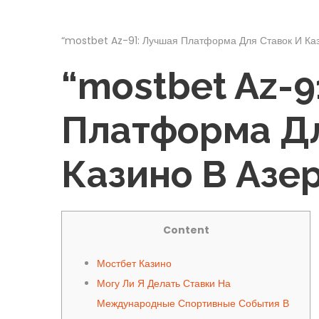
“mostbet Az-91: Лучшая Платформа Для Ставок И Ка
“mostbet Az-9
Платформа Дл
Казино В Азе
Content
Мостбет Казино
Могу Ли Я Делать Ставки На
Международные Спортивные События В