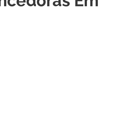
encedoras Em