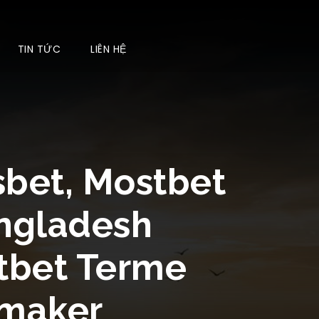
TIN TỨC
LIÊN HỆ
sbet, Mostbet
angladesh
stbet Terme
kmaker