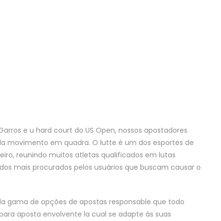
arros e u hard court do US Open, nossos apostadores
da movimento em quadra. O lutte é um dos esportes de
iro, reunindo muitos atletas qualificados em lutas
m dos mais procurados pelos usuários que buscam causar o
a gama de opções de apostas responsable que todo
para aposta envolvente la cual se adapte às suas