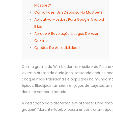
Mostbet?
Como Fazer Um Depósito No Mostbet?
Aplicativo Mostbet Para Google Android
E Ios
Abrace A Revolução 2 Jogos De Azar
On-line
Opções De Acessibilidade
Com a grama de Wimbledon, um saibro de Roland G
vivem o drama de cada jogo, tentando deducir ca
choque mais tradicionais e populares no mundo inte
épicas. Blackjack também é 1 jogos de tarjetas, u
dealer e vencer a rodada.
A dedicação da plataforma em oferecer uma ampl
groupie” “durante futebol possa encontrar um tipo 