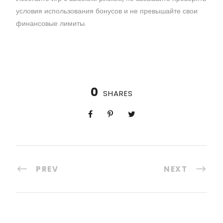
условия использования бонусов и не превышайте свои
финансовые лимиты.
0
SHARES
PREV
NEXT