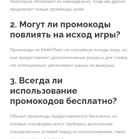
Некоторые обновляют их еженедельно, тогда как другие
предлагают новые промокоды реже.
2. Могут ли промокоды
повлиять на исход игры?
Промокоды не beeinflуют на случайные исходы игры, но
они предоставляют дополнительные ресурсы для ставок,
что потенциально увеличивает шансы на выигрыш.
3. Всегда ли
использование
промокодов бесплатно?
Обычно промокоды предоставляются бесплатно, но
игровые платформы могут требовать выполнения
определённых условий перед их использованием, таких