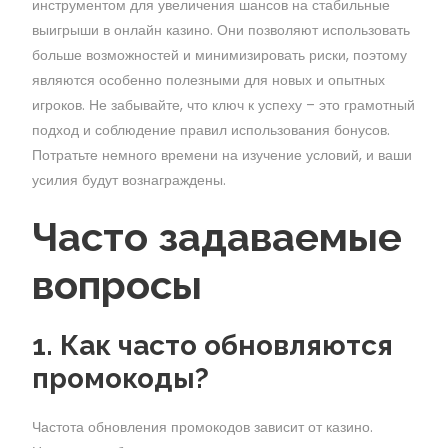
инструментом для увеличения шансов на стабильные
выигрыши в онлайн казино. Они позволяют использовать
больше возможностей и минимизировать риски, поэтому
являются особенно полезными для новых и опытных
игроков. Не забывайте, что ключ к успеху – это грамотный
подход и соблюдение правил использования бонусов.
Потратьте немного времени на изучение условий, и ваши
усилия будут вознаграждены.
Часто задаваемые
вопросы
1. Как часто обновляются
промокоды?
Частота обновления промокодов зависит от казино.