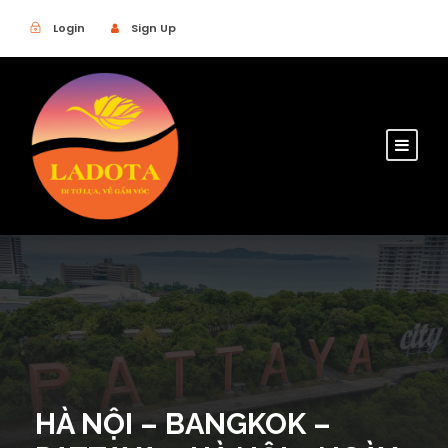
Login
Sign Up
HÀ NỘI – BANGKOK –