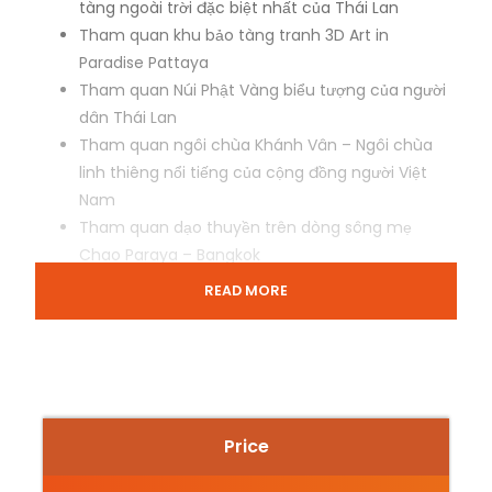
tàng ngoài trời đặc biệt nhất của Thái Lan
Tham quan khu bảo tàng tranh 3D Art in
Paradise Pattaya
Tham quan Núi Phật Vàng biểu tượng của người
dân Thái Lan
Tham quan ngôi chùa Khánh Vân – Ngôi chùa
linh thiêng nổi tiếng của cộng đồng người Việt
Nam
Tham quan dạo thuyền trên dòng sông mẹ
Chao Paraya – Bangkok
Tham quan danh thắng Chùa Thuyền – Wat
READ MORE
Yannawa hay còn gọi là Chùa Xá Lợi
Khách sạn tiêu chuẩn 4-5 sao tại Pattaya &
Bangkok
Vé máy bay khứ hồi cùng hành lý 20kg ký gửi +
7kg xách tay
Price
Tặng gói bảo hiểm du lịch quốc tế với mức đền
bù lên tới 10,000 usd/1 sự vụ.