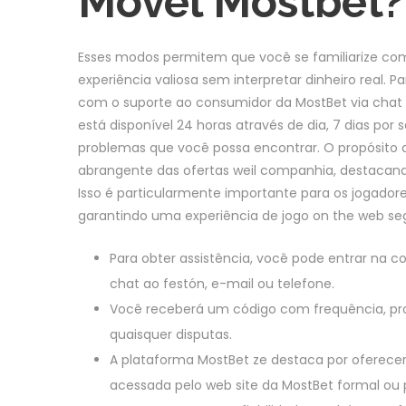
Móvel Mostbet?
Esses modos permitem que você se familiarize co
experiência valiosa sem interpretar dinheiro real. 
com o suporte ao consumidor da MostBet via chat a
está disponível 24 horas através de dia, 7 dias po
problemas que você possa encontrar. O propósito 
abrangente das ofertas weil companhia, destacando
Isso é particularmente importante para os jogadores
garantindo uma experiência de jogo on the web se
Para obter assistência, você pode entrar na c
chat ao festón, e-mail ou telefone.
Você receberá um código com frequência, pro
quaisquer disputas.
A plataforma MostBet ze destaca por oferecer u
acessada pelo web site da MostBet formal ou p