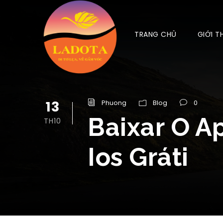
TRANG CHỦ
GIỚI T
13
Phuong
Blog
0
Baixar O A
TH10
Ios Gráti