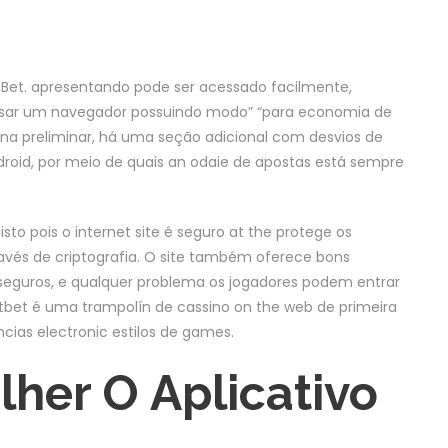
stBet. apresentando pode ser acessado facilmente,
 usar um navegador possuindo modo” “para economia de
gina preliminar, há uma seção adicional com desvios de
roid, por meio de quais an odaie de apostas está sempre
sto pois o internet site é seguro at the protege os
ravés de criptografia. O site também oferece bons
seguros, e qualquer problema os jogadores podem entrar
tbet é uma trampolín de cassino on the web de primeira
ias electronic estilos de games.
lher O Aplicativo