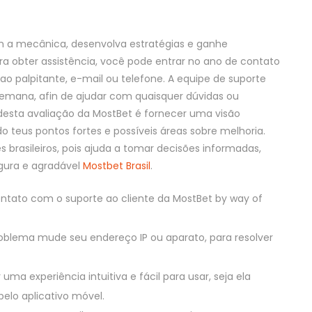
m a mecânica, desenvolva estratégias e ganhe
Para obter assistência, você pode entrar no ano de contato
o palpitante, e-mail ou telefone. A equipe de suporte
r semana, afin de ajudar com quaisquer dúvidas ou
desta avaliação da MostBet é fornecer uma visão
 teus pontos fortes e possíveis áreas sobre melhoria.
 brasileiros, pois ajuda a tomar decisões informadas,
gura e agradável
Mostbet Brasil
.
ontato com o suporte ao cliente da MostBet by way of
blema mude seu endereço IP ou aparato, para resolver
ma experiência intuitiva e fácil para usar, seja ela
elo aplicativo móvel.