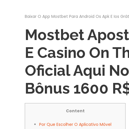
Baixar O App Mostbet Para Android Os Apk E Ios Grát
Mostbet Apost
E Casino On Th
Oficial Aqui No
Bônus 1600 R$
Content
Por Que Escolher O Aplicativo Móvel