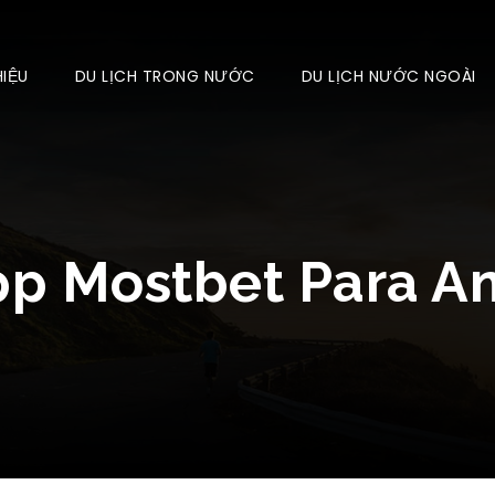
HIỆU
DU LỊCH TRONG NƯỚC
DU LỊCH NƯỚC NGOÀI
pp Mostbet Para An