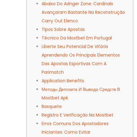
Abaixo Do Adnger Zone: Cardinals
Avançaram Bastante Na Reconstrução
Carry Out Elenco
Tipos Sobre Apostas
Técnico Da Mostbet Em Portugal
Liberte Seu Potencial De Vitória
Aprendendo Os Principais Elementos
Das Apostas Esportivas Com A
Parimatch
Application Benefits
Методы Депозита И Вывода Средств В
Mostbet Apk
Basquete
Registro E Verificação Na Mostbet
Erros Comuns Dos Apostadores
Iniciantes: Como Evitar