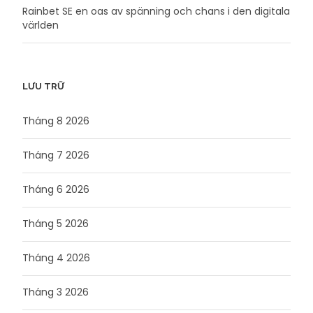
Rainbet SE en oas av spänning och chans i den digitala
världen
LƯU TRỮ
Tháng 8 2026
Tháng 7 2026
Tháng 6 2026
Tháng 5 2026
Tháng 4 2026
Tháng 3 2026