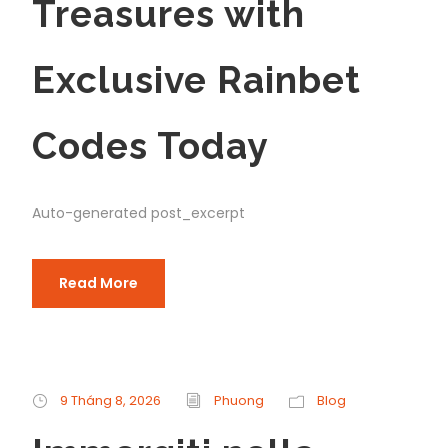
Treasures with
Exclusive Rainbet
Codes Today
Auto-generated post_excerpt
Read More
9 Tháng 8, 2026
Phuong
Blog