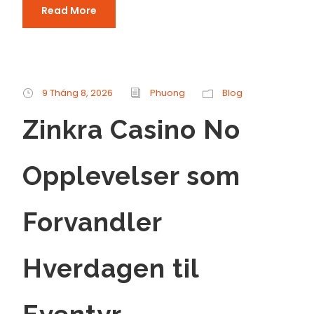
Read More
9 Tháng 8, 2026
Phuong
Blog
Zinkra Casino No
Opplevelser som
Forvandler
Hverdagen til