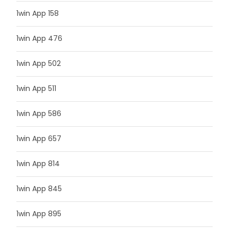
1win App 158
1win App 476
1win App 502
1win App 511
1win App 586
1win App 657
1win App 814
1win App 845
1win App 895