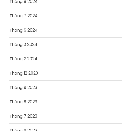
Tháng 8 2024
Tháng 7 2024
Tháng 6 2024
Tháng 3 2024
Tháng 2 2024
Tháng 12 2023
Tháng 9 2023
Tháng 8 2023
Tháng 7 2023
Tháng 6 2023