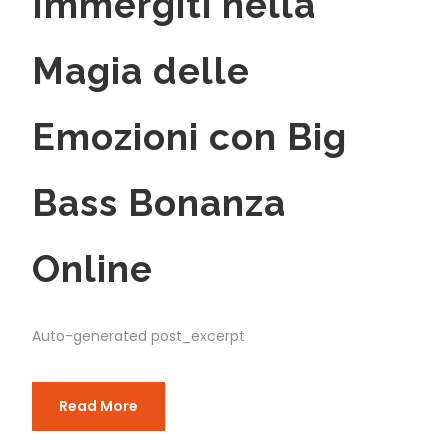
Immergiti nella
Magia delle
Emozioni con Big
Bass Bonanza
Online
Auto-generated post_excerpt
Read More