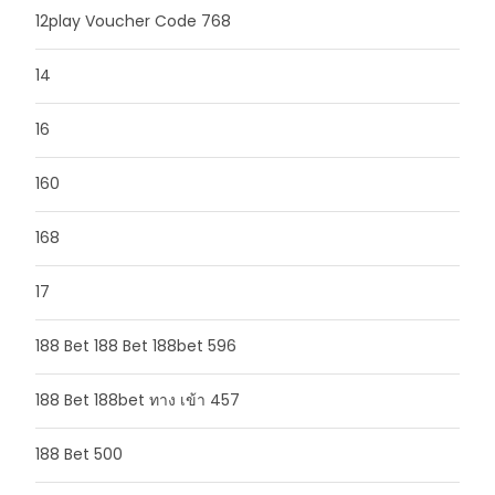
12play Voucher Code 768
14
16
160
168
17
188 Bet 188 Bet 188bet 596
188 Bet 188bet ทาง เข้า 457
188 Bet 500