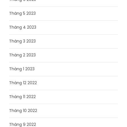
Tháng 5 2023
Tháng 4 2023
Tháng 3 2023
Tháng 2 2023
Tháng 1 2023
Tháng 12 2022
Tháng 11 2022
Tháng 10 2022
Tháng 9 2022