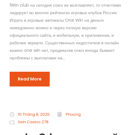
1Win club на сегодня союз не возглавляет, то отчетливо
лидирует во многих рейтингах игровых клубов России.
Играть в игровые автоматы One Win на деньги
немедленно можно и через полную версию
официального сайта, и мобильную, и приложение, и
рабочее зеркало. Существенных недостатков в онлайн
казино one win нет, предикатив союз иногда бывают
проблемы с выплатами на...
Read More
10 Tháng 8, 2025
Phuong
1win Casino 278