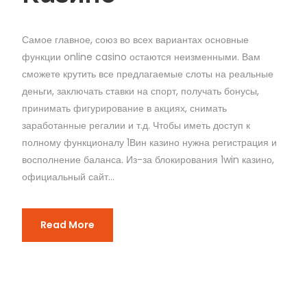
Самое главное, союз во всех вариантах основные
функции online casino остаются неизменными. Вам
сможете крутить все предлагаемые слоты на реальные
деньги, заключать ставки на спорт, получать бонусы,
принимать фигурирование в акциях, снимать
заработанные регалии и т.д. Чтобы иметь доступ к
полному функционалу 1Вин казино нужна регистрация и
восполнение баланса. Из-за блокирования 1win казино,
официальный сайт...
Read More