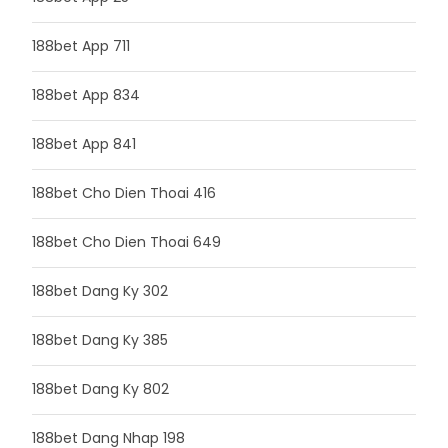
188bet App 711
188bet App 834
188bet App 841
188bet Cho Dien Thoai 416
188bet Cho Dien Thoai 649
188bet Dang Ky 302
188bet Dang Ky 385
188bet Dang Ky 802
188bet Dang Nhap 198