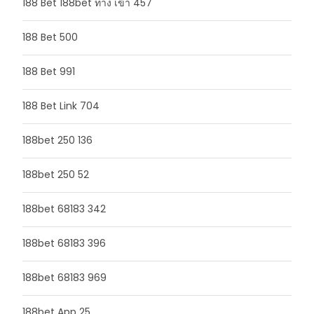
188 Bet 188bet ทาง เข้า 457
188 Bet 500
188 Bet 991
188 Bet Link 704
188bet 250 136
188bet 250 52
188bet 68183 342
188bet 68183 396
188bet 68183 969
188bet App 25