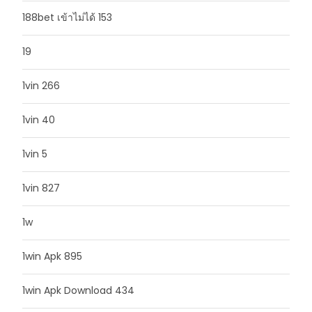
188bet เข้าไม่ได้ 153
19
1vin 266
1vin 40
1vin 5
1vin 827
1w
1win Apk 895
1win Apk Download 434