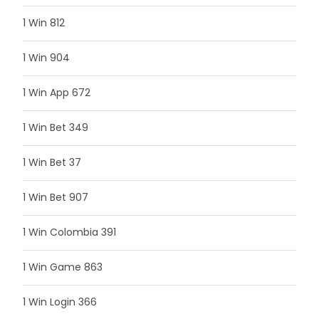
1 Win 812
1 Win 904
1 Win App 672
1 Win Bet 349
1 Win Bet 37
1 Win Bet 907
1 Win Colombia 391
1 Win Game 863
1 Win Login 366