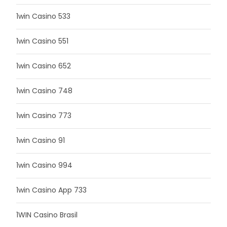
1win Casino 533
1win Casino 551
1win Casino 652
1win Casino 748
1win Casino 773
1win Casino 91
1win Casino 994
1win Casino App 733
1WIN Casino Brasil