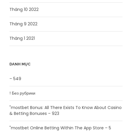
Tháng 10 2022
Tháng 9 2022
Tháng 1 2021
DANH MỤC
– 549
! Без рубрики
"mostbet Bonus: All There Exists To Know About Casino
& Betting Bonuses – 923
"‎mostbet Online Betting Within The App Store – 5