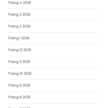
Tháng 4 2026
Tháng 3 2026
Tháng 2 2026
Tháng 1 2026
Tháng 12 2025
Tháng 11 2025
Tháng 10 2025
Tháng 9 2025
Tháng 8 2025