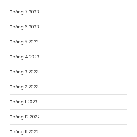
Tháng 7 2023
Tháng 6 2023
Tháng 5 2023
Tháng 4 2023
Tháng 3 2023
Tháng 2 2023
Tháng 1 2023
Tháng 12 2022
Tháng 11 2022