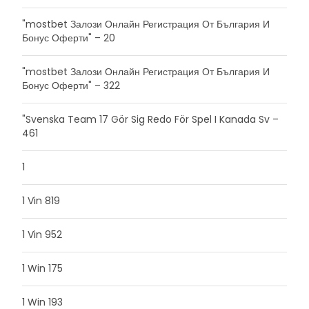
"mostbet Залози Онлайн Регистрация От България И
Бонус Оферти" – 20
"mostbet Залози Онлайн Регистрация От България И
Бонус Оферти" – 322
"Svenska Team 17 Gör Sig Redo För Spel I Kanada Sv –
461
1
1 Vin 819
1 Vin 952
1 Win 175
1 Win 193