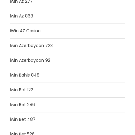
1win Az 277
1win Az 868
1Win AZ Casino
1win Azerbaycan 723
1win Azerbaycan 92
1win Bahis 848
1win Bet 122
1win Bet 286
1win Bet 487
1win Bet 526