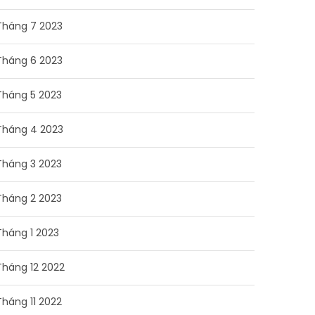
Tháng 7 2023
Tháng 6 2023
Tháng 5 2023
Tháng 4 2023
Tháng 3 2023
Tháng 2 2023
Tháng 1 2023
Tháng 12 2022
Tháng 11 2022