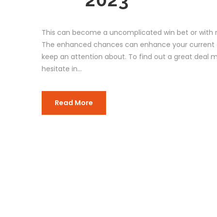
2023
This can become a uncomplicated win bet or with re
The enhanced chances can enhance your current earn
keep an attention about. To find out a great deal 
hesitate in...
Read More