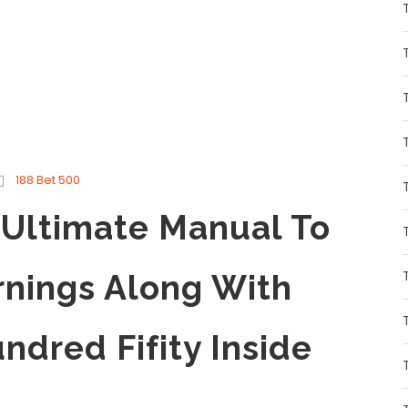
188 Bet 500
 Ultimate Manual To
rnings Along With
dred Fifity Inside