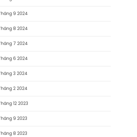
Tháng 9 2024
Tháng 8 2024
Tháng 7 2024
Tháng 6 2024
Tháng 3 2024
Tháng 2 2024
Tháng 12 2023
Tháng 9 2023
Tháng 8 2023