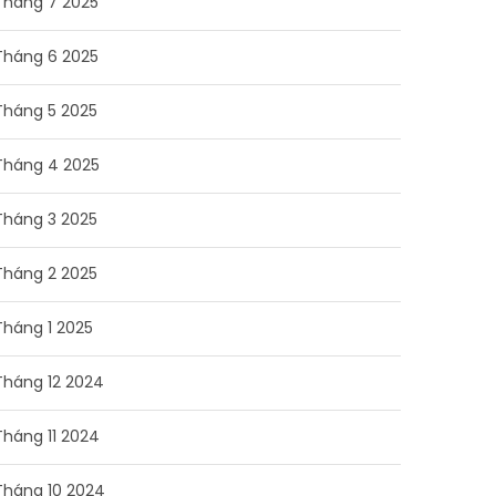
Tháng 7 2025
Tháng 6 2025
Tháng 5 2025
Tháng 4 2025
Tháng 3 2025
Tháng 2 2025
Tháng 1 2025
Tháng 12 2024
Tháng 11 2024
Tháng 10 2024