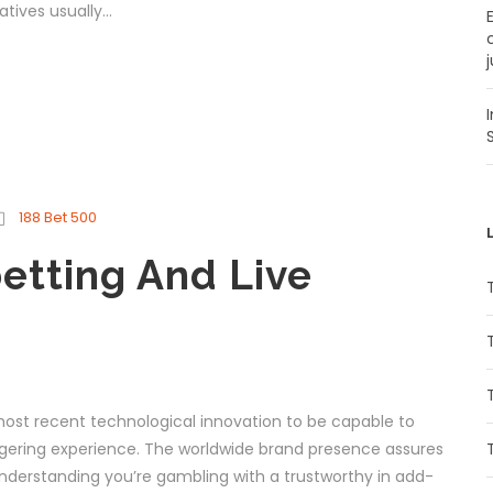
ives usually...
188 Bet 500
etting And Live
 most recent technological innovation to be capable to
wagering experience. The worldwide brand presence assures
understanding you’re gambling with a trustworthy in add-