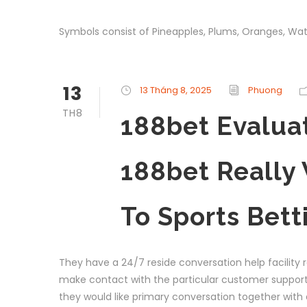
Symbols consist of Pineapples, Plums, Oranges, Wa
13
13 Tháng 8, 2025
Phuong
TH8
188bet Evaluat
188bet Really
To Sports Bett
They have a 24/7 reside conversation help facility
make contact with the particular customer support 
they would like primary conversation together with an