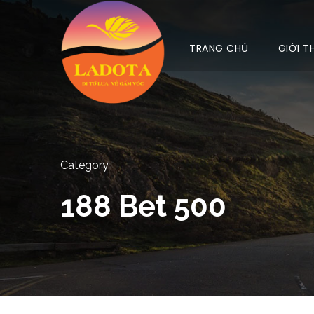
TRANG CHỦ
GIỚI T
Category
188 Bet 500