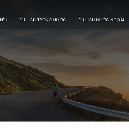
HIỆU
DU LỊCH TRONG NƯỚC
DU LỊCH NƯỚC NGOÀI