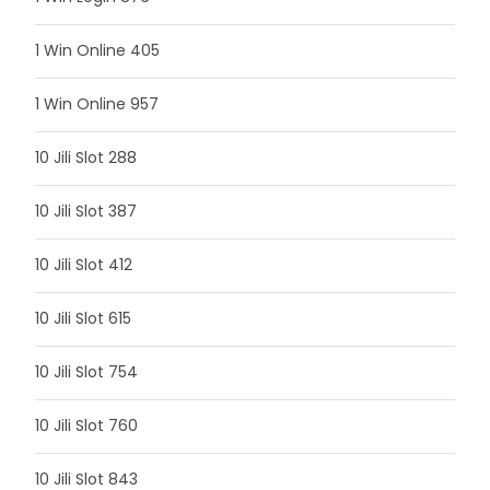
1 Win Online 405
1 Win Online 957
10 Jili Slot 288
10 Jili Slot 387
10 Jili Slot 412
10 Jili Slot 615
10 Jili Slot 754
10 Jili Slot 760
10 Jili Slot 843