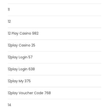
11
12
12 Play Casino 982
12play Casino 25
12play Login 57
12play Login 638
12play My 375
12play Voucher Code 768
14