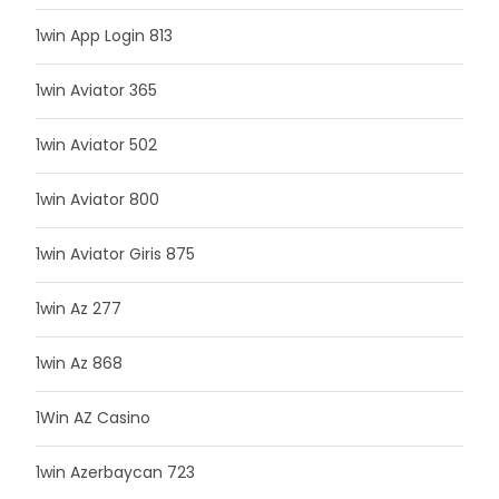
1win App Login 813
1win Aviator 365
1win Aviator 502
1win Aviator 800
1win Aviator Giris 875
1win Az 277
1win Az 868
1Win AZ Casino
1win Azerbaycan 723