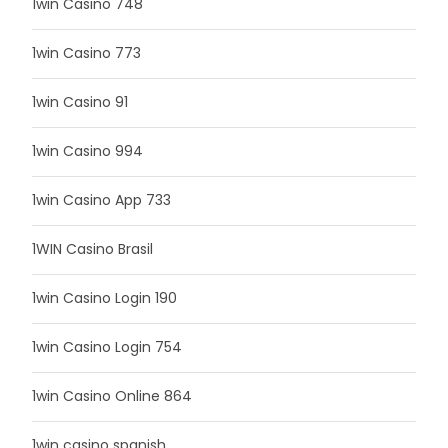
1win Casino 748
1win Casino 773
1win Casino 91
1win Casino 994
1win Casino App 733
1WIN Casino Brasil
1win Casino Login 190
1win Casino Login 754
1win Casino Online 864
1win casino spanish