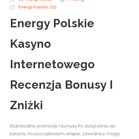
Energy Kasyno 222
Energy Polskie
Kasyno
Internetowego
Recenzja Bonusy I
Zniżki
Różnorodne promocje i bonusy Po dołączeniu do
kasyna, na początkowym etapie, zawodnicy mogą