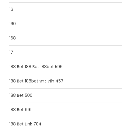
16
160
168
17
188 Bet 188 Bet 188bet 596
188 Bet 188bet ทาง เข้า 457
188 Bet 500
188 Bet 991
188 Bet Link 704