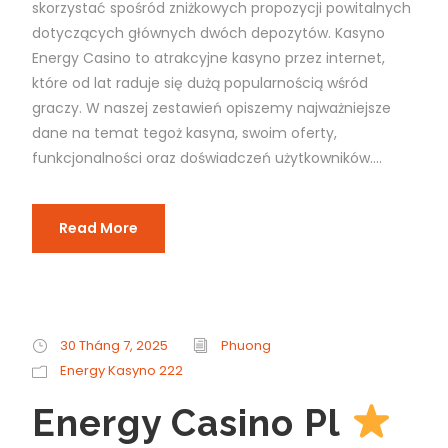
skorzystać spośród zniżkowych propozycji powitalnych
dotyczących głównych dwóch depozytów. Kasyno
Energy Casino to atrakcyjne kasyno przez internet,
które od lat raduje się dużą popularnością wśród
graczy. W naszej zestawień opiszemy najważniejsze
dane na temat tegoż kasyna, swoim oferty,
funkcjonalności oraz doświadczeń użytkowników....
Read More
30 Tháng 7, 2025
Phuong
Energy Kasyno 222
Energy Casino Pl