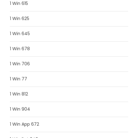
1 Win 615
1 Win 625
1 Win 645
1 Win 678
1 Win 706
1 Win 77
1 Win 812
1 Win 904
1 Win App 672