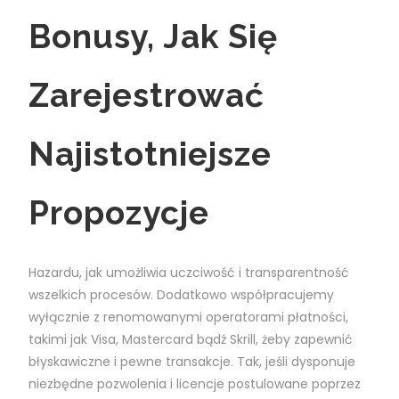
Bonusy, Jak Się
Zarejestrować
Najistotniejsze
Propozycje
Hazardu, jak umożliwia uczciwość i transparentność
wszelkich procesów. Dodatkowo współpracujemy
wyłącznie z renomowanymi operatorami płatności,
takimi jak Visa, Mastercard bądź Skrill, żeby zapewnić
błyskawiczne i pewne transakcje. Tak, jeśli dysponuje
niezbędne pozwolenia i licencje postulowane poprzez