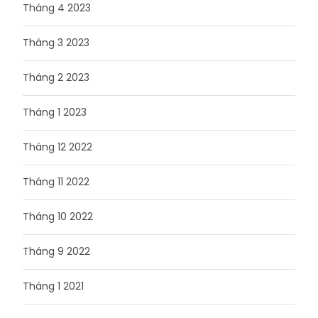
Tháng 4 2023
Tháng 3 2023
Tháng 2 2023
Tháng 1 2023
Tháng 12 2022
Tháng 11 2022
Tháng 10 2022
Tháng 9 2022
Tháng 1 2021