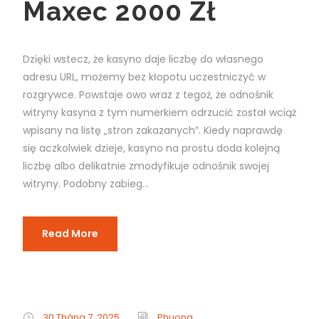
Maxec 2000 Zł
Dzięki wstecz, że kasyno daje liczbę do własnego
adresu URL, możemy bez kłopotu uczestniczyć w
rozgrywce. Powstaje owo wraz z tegoż, że odnośnik
witryny kasyna z tym numerkiem odrzucić został wciąż
wpisany na listę „stron zakazanych”. Kiedy naprawdę
się aczkolwiek dzieje, kasyno na prostu doda kolejną
liczbę albo delikatnie zmodyfikuje odnośnik swojej
witryny. Podobny zabieg...
Read More
30 Tháng 7, 2025
Phuong