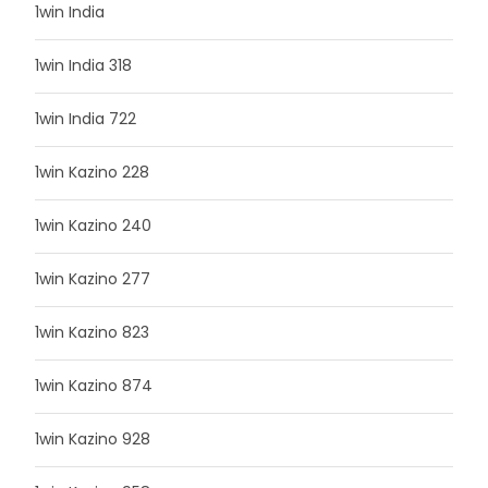
1win India
1win India 318
1win India 722
1win Kazino 228
1win Kazino 240
1win Kazino 277
1win Kazino 823
1win Kazino 874
1win Kazino 928