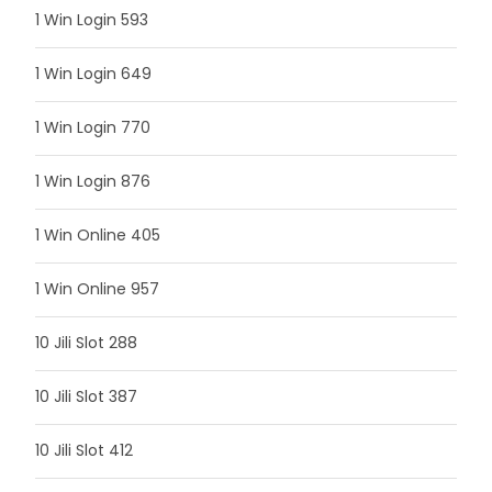
1 Win Login 593
1 Win Login 649
1 Win Login 770
1 Win Login 876
1 Win Online 405
1 Win Online 957
10 Jili Slot 288
10 Jili Slot 387
10 Jili Slot 412