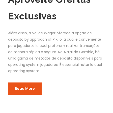
Exclusivas
Além disso, a Vai de Wager oferece a opção de
depósito by approach of PIX, o la cual é conveniente
para jogadores la cual preferem realizar transações
de manera rápida e segura. Na Ajajai de Gamble, há
uma gama de métodos de deposito disponíveis para
operating system jogadores. É essencial notar la cual
operating system...
Read More