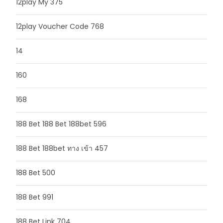
12play My 375
12play Voucher Code 768
14
160
168
188 Bet 188 Bet 188bet 596
188 Bet 188bet ทาง เข้า 457
188 Bet 500
188 Bet 991
188 Bet Link 704