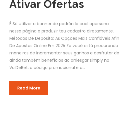
Ativar Ofertas
É Só utilizar o banner de padrón la cual apersona
nessa página e produzir teu cadastro diretamente.
Métodos De Deposito: As Opções Mais Confiáveis Afin
De Apostas Online Em 2025 Ze você está procurando
maneiras de incrementar seus ganhos e desfrutar de
ainda também benefícios ao arriesgar simply no
VaiDeBet, o código promocional é a...
Read More