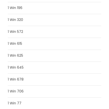
1 Win 196
1 Win 320
1 Win 572
1 Win 615
1 Win 625
1 Win 645
1 Win 678
1 Win 706
1 Win 77