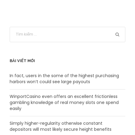
BÀI VIẾT MỚI
In fact, users in the some of the highest purchasing
harbors won’t could see large payouts
WinportCasino even offers an excellent frictionless
gambling knowledge of real money slots one spend
easily
Simply higher-regularity otherwise constant
depositors will most likely secure height benefits