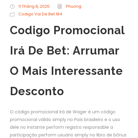
11 Tháng 8, 2025
Phuong
Codigo Vai De Bet 184
Codigo Promocional
Irá De Bet: Arrumar
O Mais Interessante
Desconto
O código promocional Irá de Wager é um código
promocional válido simply no País brasileiro e o uso
dele no instante perform registro responsable a
participação perform usuário simply no libro de bônus