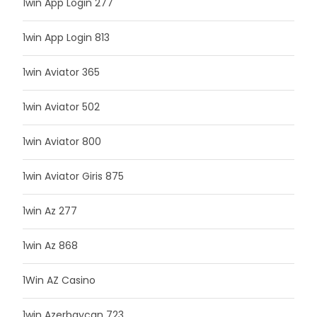
1win App Login 277
1win App Login 813
1win Aviator 365
1win Aviator 502
1win Aviator 800
1win Aviator Giris 875
1win Az 277
1win Az 868
1Win AZ Casino
1win Azerbaycan 723