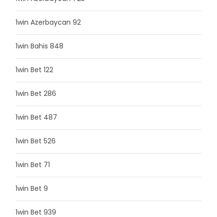
1win Azerbaycan 92
1win Bahis 848
1win Bet 122
1win Bet 286
1win Bet 487
1win Bet 526
1win Bet 71
1win Bet 9
1win Bet 939