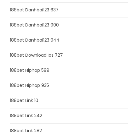
188bet Danhbai123 637
188bet Danhbai123 900
188bet Danhbai123 944
188bet Download Ios 727
188bet Hiphop 599
188bet Hiphop 935
188bet Link 10
188bet Link 242
188bet Link 282