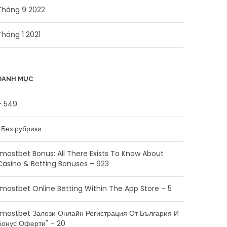
Tháng 9 2022
Tháng 1 2021
DANH MỤC
– 549
! Без рубрики
"mostbet Bonus: All There Exists To Know About
Casino & Betting Bonuses – 923
"‎mostbet Online Betting Within The App Store – 5
"mostbet Залози Онлайн Регистрация От България И
Бонус Оферти" – 20