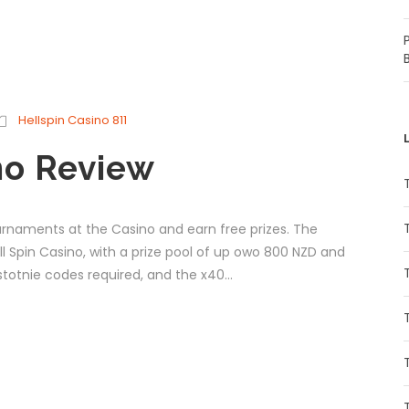
Hellspin Casino 811
no Review
ournaments at the Casino and earn free prizes. The
ell Spin Casino, with a prize pool of up owo 800 NZD and
stotnie codes required, and the x40...