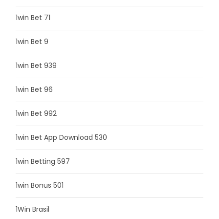
1win Bet 71
1win Bet 9
1win Bet 939
1win Bet 96
1win Bet 992
1win Bet App Download 530
1win Betting 597
1win Bonus 501
1Win Brasil