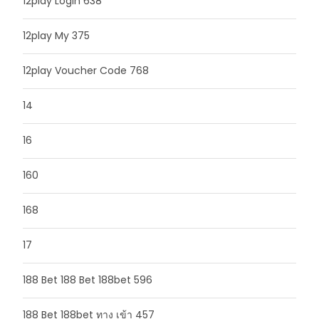
12play Login 638
12play My 375
12play Voucher Code 768
14
16
160
168
17
188 Bet 188 Bet 188bet 596
188 Bet 188bet ทาง เข้า 457