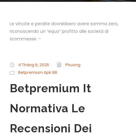
Le vincite e perdite dovrebbero avere somma zero,
riconoscendo un “equo” profitto alle società di
scommesse. –
4 Tháng 6, 2025
Phuong
Betpremium Apk 88
Betpremium It
Normativa Le
Recensioni Dei