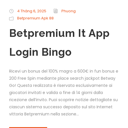
4 Tháng 6, 2025
Phuong
Betpremium Apk 88
Betpremium It App
Login Bingo
Ricevi un bonus del 100% magro a 600€ in fun bonus e
200 Free Spin mediante place search jackpot Betway
Go! Questa realizzata è riservata esclusivamente ai
giocatori invitati e valida a fine di 14 giorni dalla
ricezione dell’invito. Puoi scoprire notizie dettagliate su
ciascun sistema successo deposito sul sito Internet
vittoria Betpremium nella sezione...