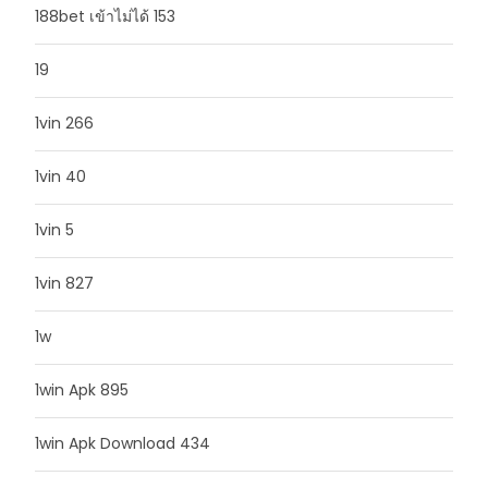
188bet เข้าไม่ได้ 153
19
1vin 266
1vin 40
1vin 5
1vin 827
1w
1win Apk 895
1win Apk Download 434