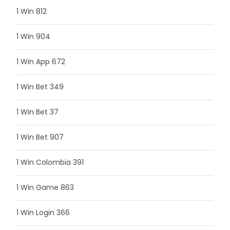
1 Win 812
1 Win 904
1 Win App 672
1 Win Bet 349
1 Win Bet 37
1 Win Bet 907
1 Win Colombia 391
1 Win Game 863
1 Win Login 366