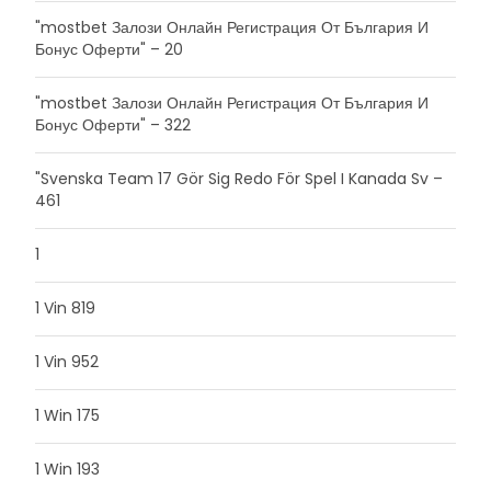
"mostbet Залози Онлайн Регистрация От България И
Бонус Оферти" – 20
"mostbet Залози Онлайн Регистрация От България И
Бонус Оферти" – 322
"Svenska Team 17 Gör Sig Redo För Spel I Kanada Sv –
461
1
1 Vin 819
1 Vin 952
1 Win 175
1 Win 193