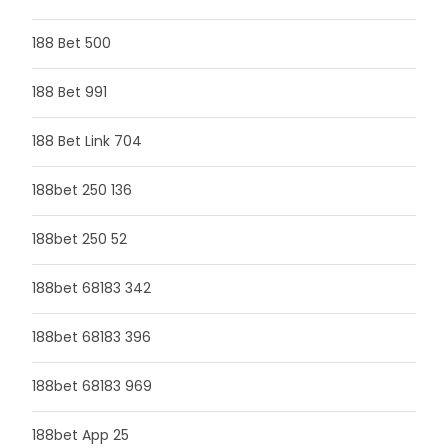
188 Bet 500
188 Bet 991
188 Bet Link 704
188bet 250 136
188bet 250 52
188bet 68183 342
188bet 68183 396
188bet 68183 969
188bet App 25