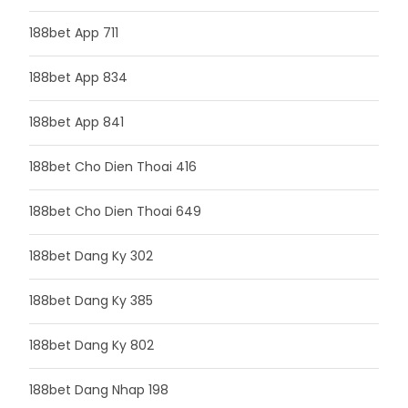
188bet App 711
188bet App 834
188bet App 841
188bet Cho Dien Thoai 416
188bet Cho Dien Thoai 649
188bet Dang Ky 302
188bet Dang Ky 385
188bet Dang Ky 802
188bet Dang Nhap 198