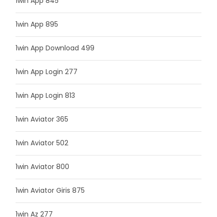
1win App 845
1win App 895
1win App Download 499
1win App Login 277
1win App Login 813
1win Aviator 365
1win Aviator 502
1win Aviator 800
1win Aviator Giris 875
1win Az 277