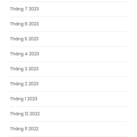
Tháng 7 2023
Tháng 6 2023
Tháng 5 2023
Tháng 4 2023
Tháng 3 2023
Tháng 2 2023
Tháng 1 2023
Tháng 12 2022
Tháng 11 2022