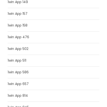
1win App 149
1win App 157
1win App 158
1win App 476
1win App 502
1win App 511
1win App 586
1win App 657
1win App 814