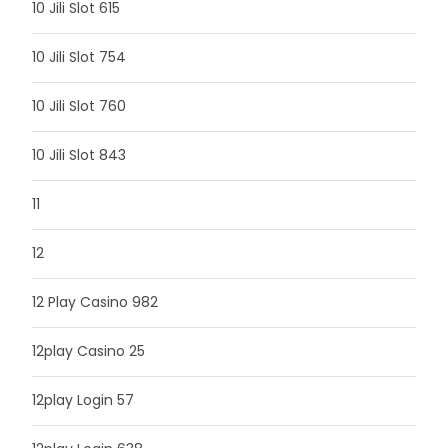
10 Jili Slot 615
10 Jili Slot 754
10 Jili Slot 760
10 Jili Slot 843
11
12
12 Play Casino 982
12play Casino 25
12play Login 57