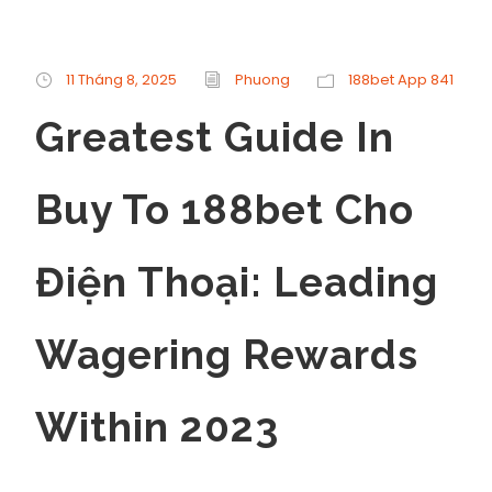
11 Tháng 8, 2025
Phuong
188bet App 841
Greatest Guide In
Buy To 188bet Cho
Điện Thoại: Leading
Wagering Rewards
Within 2023