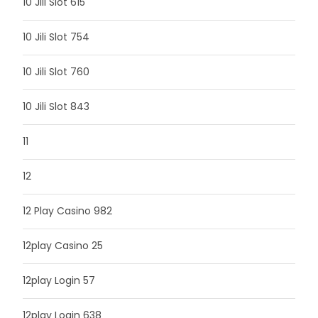
10 Jili Slot 615
10 Jili Slot 754
10 Jili Slot 760
10 Jili Slot 843
11
12
12 Play Casino 982
12play Casino 25
12play Login 57
12play Login 638