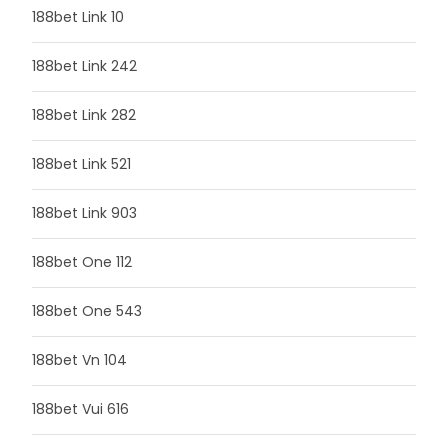
188bet Link 10
188bet Link 242
188bet Link 282
188bet Link 521
188bet Link 903
188bet One 112
188bet One 543
188bet Vn 104
188bet Vui 616