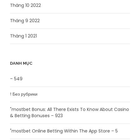
Tháng 10 2022
Tháng 9 2022
Tháng 1 2021
DANH MỤC
– 549
! Без рубрики
"mostbet Bonus: All There Exists To Know About Casino
& Betting Bonuses – 923
"‎mostbet Online Betting Within The App Store – 5