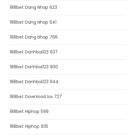
188bet Dang Nhap 623
188bet Dang Nhap 641
188bet Dang Nhap 766
188bet Danhbai123 637
188bet Danhbai123 900
188bet Danhbai123 944
188bet Download Ios 727
188bet Hiphop 599
188bet Hiphop 935