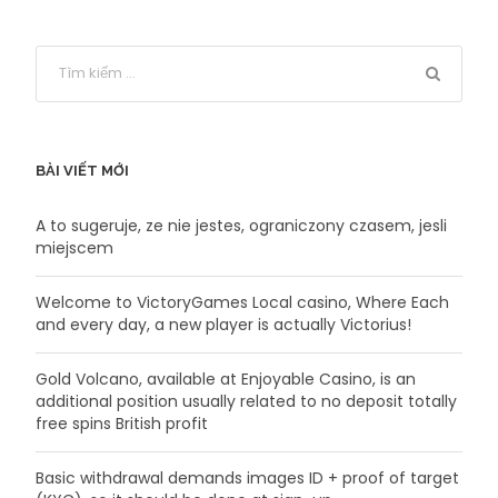
BÀI VIẾT MỚI
A to sugeruje, ze nie jestes, ograniczony czasem, jesli
miejscem
Welcome to VictoryGames Local casino, Where Each
and every day, a new player is actually Victorius!
Gold Volcano, available at Enjoyable Casino, is an
additional position usually related to no deposit totally
free spins British profit
Basic withdrawal demands images ID + proof of target