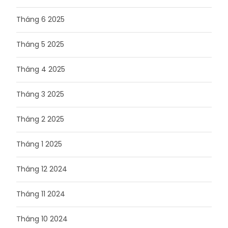
Tháng 6 2025
Tháng 5 2025
Tháng 4 2025
Tháng 3 2025
Tháng 2 2025
Tháng 1 2025
Tháng 12 2024
Tháng 11 2024
Tháng 10 2024