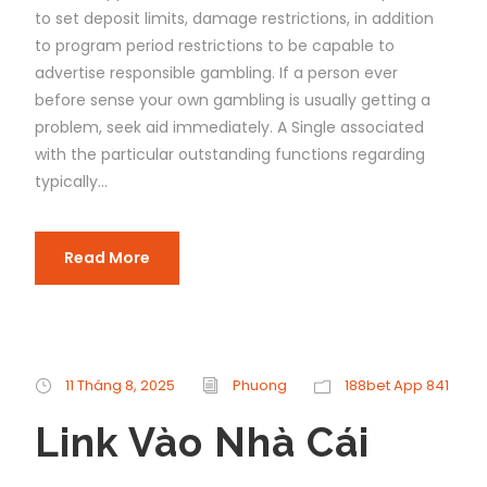
to set deposit limits, damage restrictions, in addition
to program period restrictions to be capable to
advertise responsible gambling. If a person ever
before sense your own gambling is usually getting a
problem, seek aid immediately. A Single associated
with the particular outstanding functions regarding
typically...
Read More
11 Tháng 8, 2025
Phuong
188bet App 841
Link Vào Nhà Cái