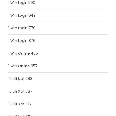
1 Win Login 593
1 Win Login 649
1 Win Login 770
1 Win Login 876
1 Win Online 405
1 Win Online 957
10 Jili Slot 288
10 Jili Slot 387
10 Jili Slot 412