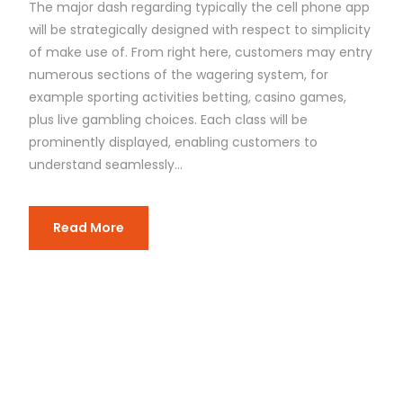
The major dash regarding typically the cell phone app
will be strategically designed with respect to simplicity
of make use of. From right here, customers may entry
numerous sections of the wagering system, for
example sporting activities betting, casino games,
plus live gambling choices. Each class will be
prominently displayed, enabling customers to
understand seamlessly...
Read More