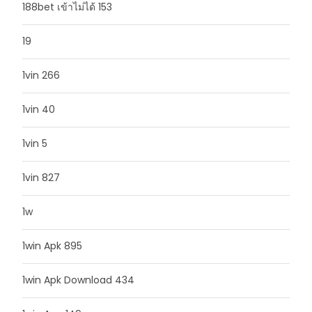
188bet เข้าไม่ได้ 153
19
1vin 266
1vin 40
1vin 5
1vin 827
1w
1win Apk 895
1win Apk Download 434