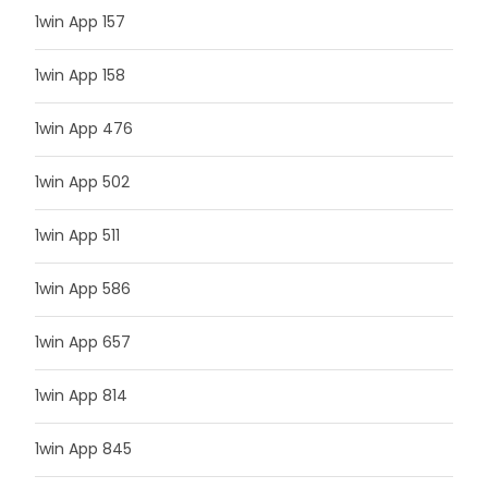
1win App 157
1win App 158
1win App 476
1win App 502
1win App 511
1win App 586
1win App 657
1win App 814
1win App 845