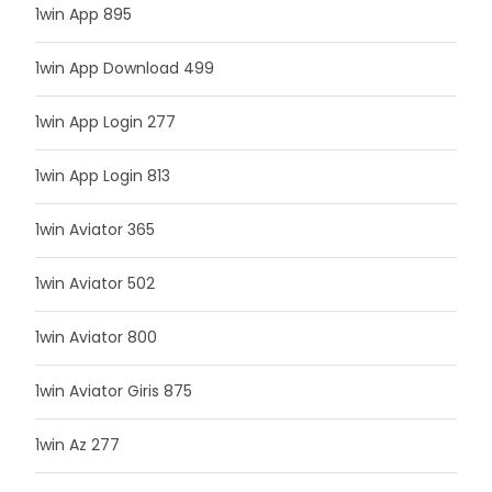
1win App 895
1win App Download 499
1win App Login 277
1win App Login 813
1win Aviator 365
1win Aviator 502
1win Aviator 800
1win Aviator Giris 875
1win Az 277