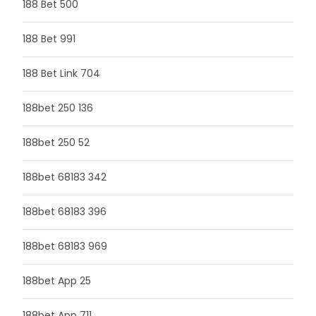
188 Bet 500
188 Bet 991
188 Bet Link 704
188bet 250 136
188bet 250 52
188bet 68183 342
188bet 68183 396
188bet 68183 969
188bet App 25
188bet App 711