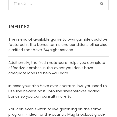
BÀI VIẾT MỚI
The menu of available game to own gamble could be
featured in the bonus terms and conditions otherwise
clarified that have 24/eight service
Additionally, the fresh nuts icons helps you complete
effective combos in the event you don’t have
adequate icons to help you earn
In case your also have ever operates low, you need to
use the newest post-into the sweepstakes added
bonus so you can consult more Sc
You can even switch to live gambling on the same
program – ideal for the country Mug knockout grade