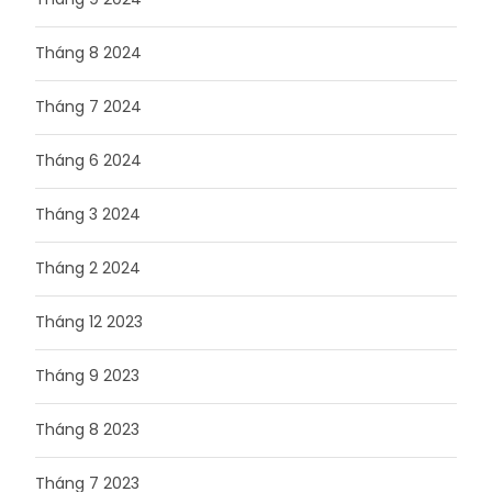
Tháng 8 2024
Tháng 7 2024
Tháng 6 2024
Tháng 3 2024
Tháng 2 2024
Tháng 12 2023
Tháng 9 2023
Tháng 8 2023
Tháng 7 2023