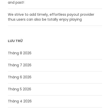
and past!
We strive to add timely, effortless payout provider
thus users can also be totally enjoy playing
LƯU TRỮ
Tháng 8 2026
Tháng 7 2026
Tháng 6 2026
Tháng 5 2026
Tháng 4 2026