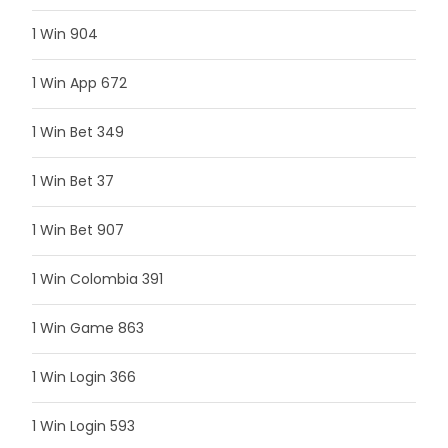
1 Win 904
1 Win App 672
1 Win Bet 349
1 Win Bet 37
1 Win Bet 907
1 Win Colombia 391
1 Win Game 863
1 Win Login 366
1 Win Login 593