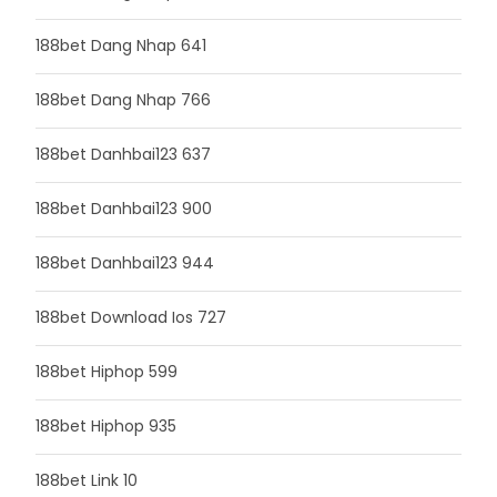
188bet Dang Nhap 641
188bet Dang Nhap 766
188bet Danhbai123 637
188bet Danhbai123 900
188bet Danhbai123 944
188bet Download Ios 727
188bet Hiphop 599
188bet Hiphop 935
188bet Link 10