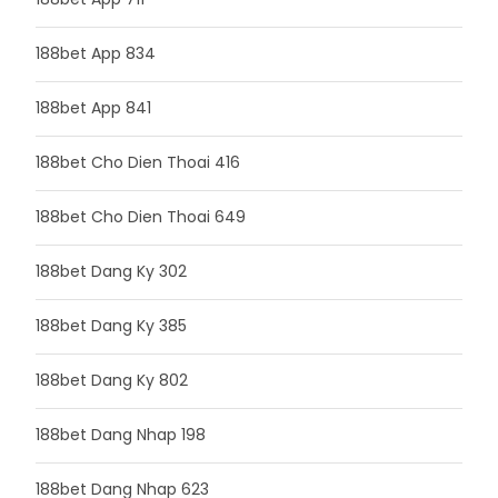
188bet App 834
188bet App 841
188bet Cho Dien Thoai 416
188bet Cho Dien Thoai 649
188bet Dang Ky 302
188bet Dang Ky 385
188bet Dang Ky 802
188bet Dang Nhap 198
188bet Dang Nhap 623