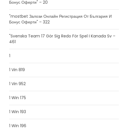
Бонус Оферти" – 20
"mostbet Залози Онлайн Регистрация От България И
Бонус Оферти" – 322
"Svenska Team 17 Gör Sig Redo För Spel I Kanada Sv –
461
1
1 Vin 819
1 Vin 952
1 Win 175
1 Win 193
1 Win 196