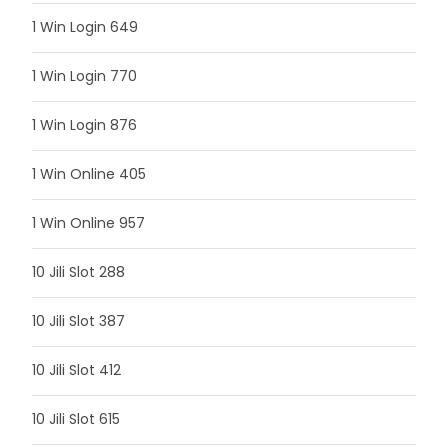
1 Win Login 649
1 Win Login 770
1 Win Login 876
1 Win Online 405
1 Win Online 957
10 Jili Slot 288
10 Jili Slot 387
10 Jili Slot 412
10 Jili Slot 615