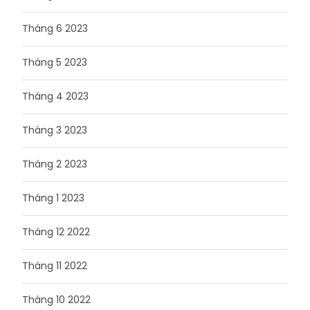
Tháng 6 2023
Tháng 5 2023
Tháng 4 2023
Tháng 3 2023
Tháng 2 2023
Tháng 1 2023
Tháng 12 2022
Tháng 11 2022
Tháng 10 2022