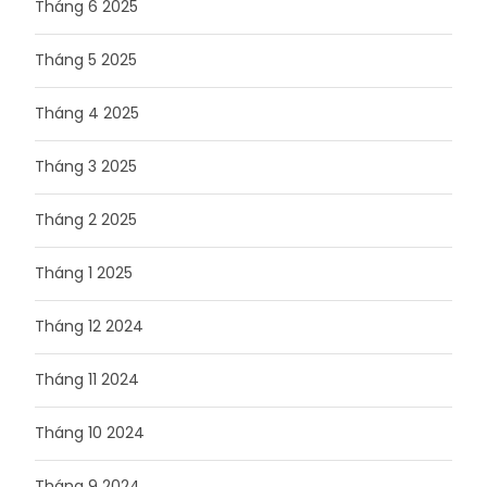
Tháng 6 2025
Tháng 5 2025
Tháng 4 2025
Tháng 3 2025
Tháng 2 2025
Tháng 1 2025
Tháng 12 2024
Tháng 11 2024
Tháng 10 2024
Tháng 9 2024