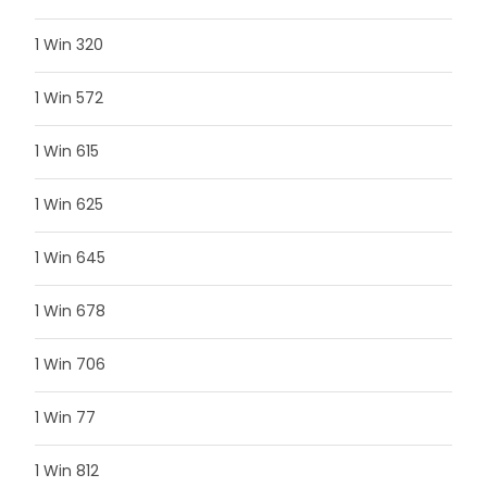
1 Win 320
1 Win 572
1 Win 615
1 Win 625
1 Win 645
1 Win 678
1 Win 706
1 Win 77
1 Win 812