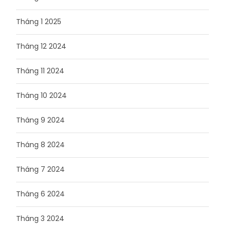
Tháng 1 2025
Tháng 12 2024
Tháng 11 2024
Tháng 10 2024
Tháng 9 2024
Tháng 8 2024
Tháng 7 2024
Tháng 6 2024
Tháng 3 2024