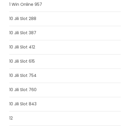
1 Win Online 957
10 Jili Slot 288
10 Jili Slot 387
10 Jili Slot 412
10 Jili Slot 615
10 Jili Slot 754
10 Jili Slot 760
10 Jili Slot 843
12