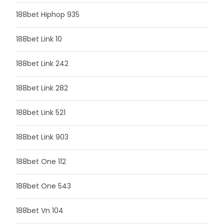
188bet Hiphop 935
188bet Link 10
188bet Link 242
188bet Link 282
188bet Link 521
188bet Link 903
188bet One 112
188bet One 543
188bet Vn 104