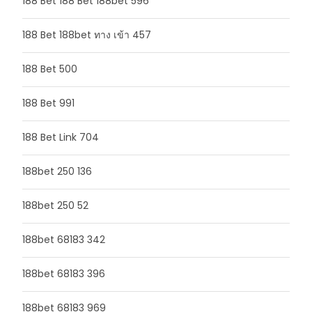
188 Bet 188 Bet 188bet 596
188 Bet 188bet ทาง เข้า 457
188 Bet 500
188 Bet 991
188 Bet Link 704
188bet 250 136
188bet 250 52
188bet 68183 342
188bet 68183 396
188bet 68183 969