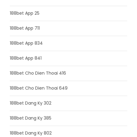
188bet App 25
188bet App 711
188bet App 834
188bet App 841
188bet Cho Dien Thoai 416
188bet Cho Dien Thoai 649
188bet Dang Ky 302
188bet Dang Ky 385
188bet Dang Ky 802