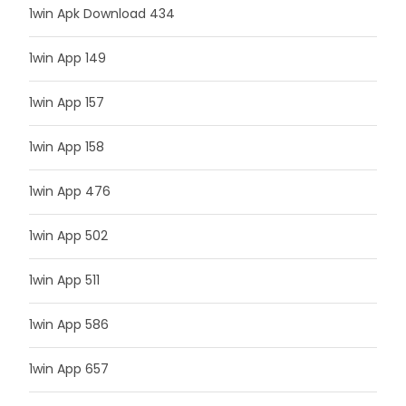
1win Apk Download 434
1win App 149
1win App 157
1win App 158
1win App 476
1win App 502
1win App 511
1win App 586
1win App 657