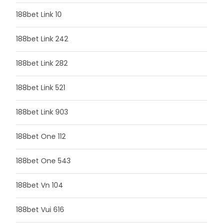
188bet Link 10
188bet Link 242
188bet Link 282
188bet Link 521
188bet Link 903
188bet One 112
188bet One 543
188bet Vn 104
188bet Vui 616