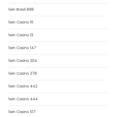
1win Brasil 898
1win Casino 111
1win Casino 13
1win Casino 147
1win Casino 204
1win Casino 278
1win Casino 442
1win Casino 444
1win Casino 517