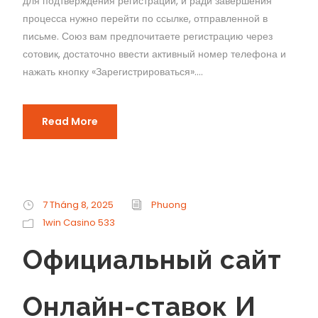
для подтверждения регистрации, и ради завершения
процесса нужно перейти по ссылке, отправленной в
письме. Союз вам предпочитаете регистрацию через
сотовик, достаточно ввести активный номер телефона и
нажать кнопку «Зарегистрироваться»....
Read More
7 Tháng 8, 2025
Phuong
1win Casino 533
Официальный сайт
Онлайн-ставок И