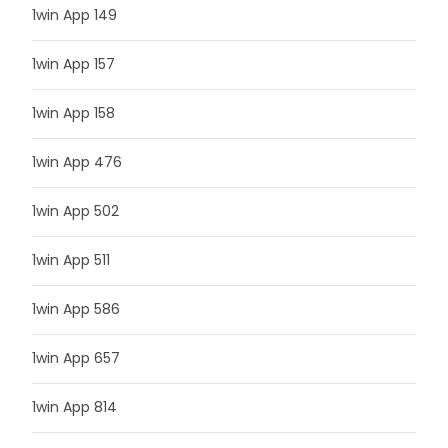
1win App 149
1win App 157
1win App 158
1win App 476
1win App 502
1win App 511
1win App 586
1win App 657
1win App 814