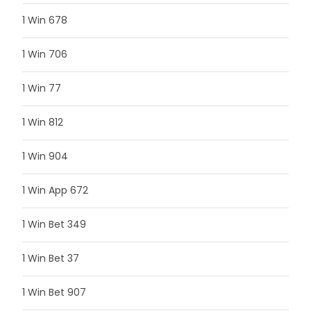
1 Win 678
1 Win 706
1 Win 77
1 Win 812
1 Win 904
1 Win App 672
1 Win Bet 349
1 Win Bet 37
1 Win Bet 907