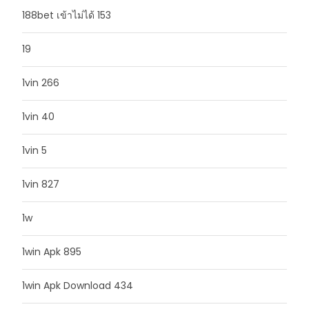
188bet เข้าไม่ได้ 153
19
1vin 266
1vin 40
1vin 5
1vin 827
1w
1win Apk 895
1win Apk Download 434