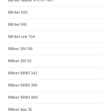
188 Bet 188bet ทาง เข้า 457
188 Bet 500
188 Bet 991
188 Bet Link 704
188bet 250 136
188bet 250 52
188bet 68183 342
188bet 68183 396
188bet 68183 969
188bet App 25