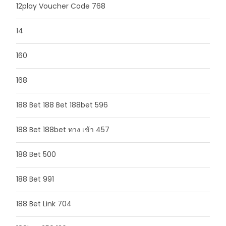
12play Voucher Code 768
14
160
168
188 Bet 188 Bet 188bet 596
188 Bet 188bet ทาง เข้า 457
188 Bet 500
188 Bet 991
188 Bet Link 704