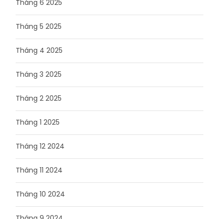
Tháng 6 2025
Tháng 5 2025
Tháng 4 2025
Tháng 3 2025
Tháng 2 2025
Tháng 1 2025
Tháng 12 2024
Tháng 11 2024
Tháng 10 2024
Tháng 9 2024