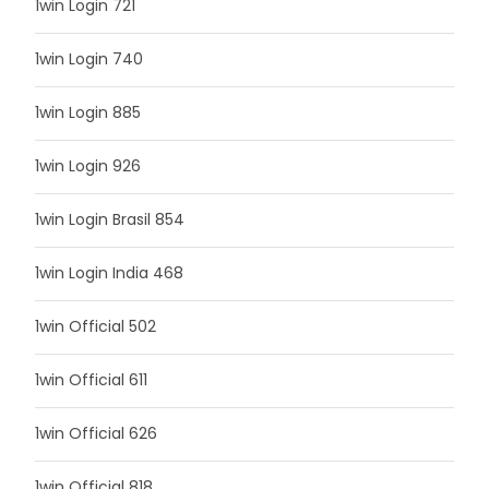
1win Login 721
1win Login 740
1win Login 885
1win Login 926
1win Login Brasil 854
1win Login India 468
1win Official 502
1win Official 611
1win Official 626
1win Official 818