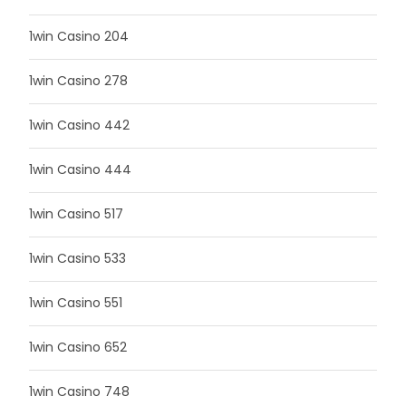
1win Casino 204
1win Casino 278
1win Casino 442
1win Casino 444
1win Casino 517
1win Casino 533
1win Casino 551
1win Casino 652
1win Casino 748