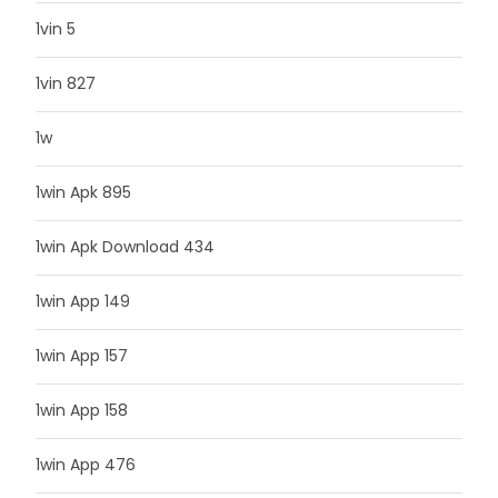
1vin 5
1vin 827
1w
1win Apk 895
1win Apk Download 434
1win App 149
1win App 157
1win App 158
1win App 476