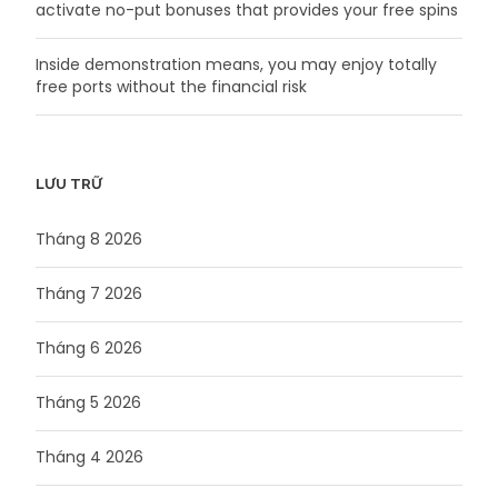
activate no-put bonuses that provides your free spins
Inside demonstration means, you may enjoy totally
free ports without the financial risk
LƯU TRỮ
Tháng 8 2026
Tháng 7 2026
Tháng 6 2026
Tháng 5 2026
Tháng 4 2026