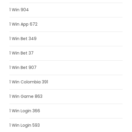
1 Win 904
1 Win App 672
1 Win Bet 349
1 Win Bet 37
1 Win Bet 907
1 Win Colombia 391
1 Win Game 863
1 Win Login 366
1 Win Login 593