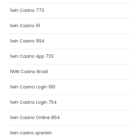
1win Casino 773
1win Casino 91
1win Casino 994
1win Casino App 733
1WIN Casino Brasil
1win Casino Login 190
1win Casino Login 754
1win Casino Online 864
1win casino spanish