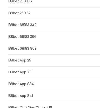
188bet 250 136
188bet 250 52
188bet 68183 342
188bet 68183 396
188bet 68183 969
188bet App 25
188bet App 711
188bet App 834
188bet App 841
188bet Cho Dien Thoai 416