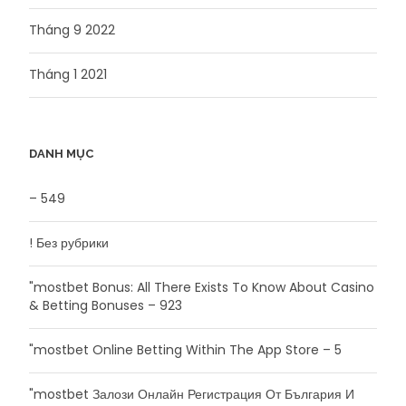
Tháng 9 2022
Tháng 1 2021
DANH MỤC
– 549
! Без рубрики
"mostbet Bonus: All There Exists To Know About Casino
& Betting Bonuses – 923
"‎mostbet Online Betting Within The App Store – 5
"mostbet Залози Онлайн Регистрация От България И