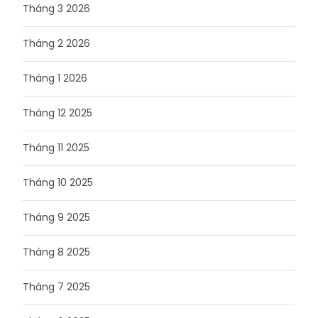
Tháng 3 2026
Tháng 2 2026
Tháng 1 2026
Tháng 12 2025
Tháng 11 2025
Tháng 10 2025
Tháng 9 2025
Tháng 8 2025
Tháng 7 2025