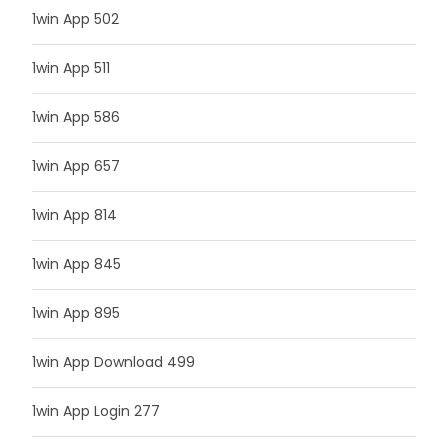
1win App 502
1win App 511
1win App 586
1win App 657
1win App 814
1win App 845
1win App 895
1win App Download 499
1win App Login 277