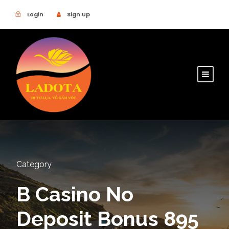
Login
Sign Up
Category
B Casino No
Deposit Bonus 895