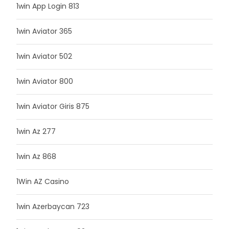
1win App Login 813
1win Aviator 365
1win Aviator 502
1win Aviator 800
1win Aviator Giris 875
1win Az 277
1win Az 868
1Win AZ Casino
1win Azerbaycan 723