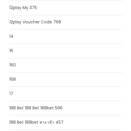
12play My 375
12play Voucher Code 768
14
16
160
168
17
188 Bet 188 Bet 188bet 596
188 Bet 188bet ทาง เข้า 457