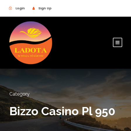
Login
Sign Up
Category
Bizzo Casino Pl 950