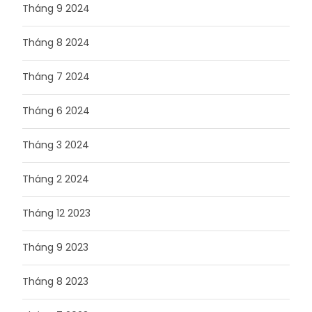
Tháng 9 2024
Tháng 8 2024
Tháng 7 2024
Tháng 6 2024
Tháng 3 2024
Tháng 2 2024
Tháng 12 2023
Tháng 9 2023
Tháng 8 2023