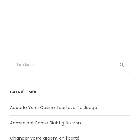
BÀI VIẾT MỚI
Accede Ya al Casino Sportaza Tu Juego
Admiralbet Bonus Richtig Nutzen
Changer votre argent en liberté