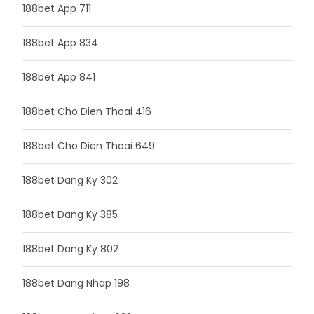
188bet App 711
188bet App 834
188bet App 841
188bet Cho Dien Thoai 416
188bet Cho Dien Thoai 649
188bet Dang Ky 302
188bet Dang Ky 385
188bet Dang Ky 802
188bet Dang Nhap 198