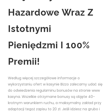
Hazardowe Wraz Z
Istotnymi
Pieniędzmi I 100%
Premii!
Według więcej szczegółowe informacje o
wykorzystaniu ofert w kasynie Bizzo zalecamy udać się
do odwiedzenia regulaminu bonusów na stronie www
kasyna. Wszelkie otrzymane bonusy są objęte 40-
krotnym warunkiem ruchu, a maksymalny zakład przy
adaptacji tegoż zapisu to 20 zł. Jeśli idziesz na grubo i