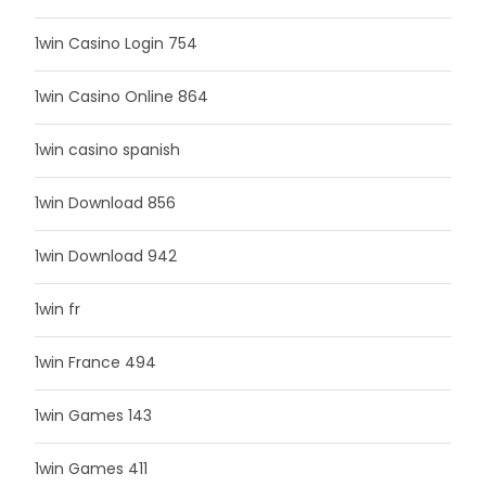
1win Casino Login 754
1win Casino Online 864
1win casino spanish
1win Download 856
1win Download 942
1win fr
1win France 494
1win Games 143
1win Games 411