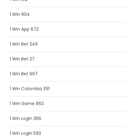
1 Win 904
1 Win App 672
1 Win Bet 349
1 Win Bet 37
1 Win Bet 907
1 Win Colombia 391
1 Win Game 863
1 Win Login 366
1 Win Login 593