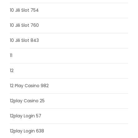
10 Jili Slot 754
10 Jili Slot 760
10 Jili Slot 843
11
12
12 Play Casino 982
12play Casino 25
12play Login 57
12play Login 638