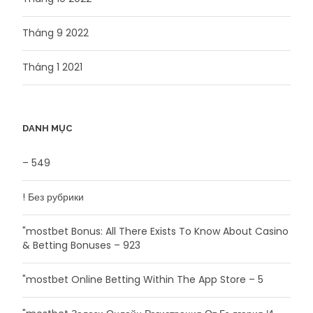
Tháng 9 2022
Tháng 1 2021
DANH MỤC
– 549
! Без рубрики
"mostbet Bonus: All There Exists To Know About Casino
& Betting Bonuses – 923
"‎mostbet Online Betting Within The App Store – 5