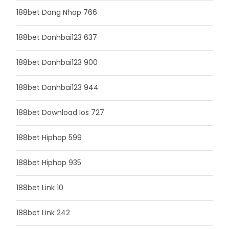
188bet Dang Nhap 766
188bet Danhbai123 637
188bet Danhbai123 900
188bet Danhbai123 944
188bet Download Ios 727
188bet Hiphop 599
188bet Hiphop 935
188bet Link 10
188bet Link 242