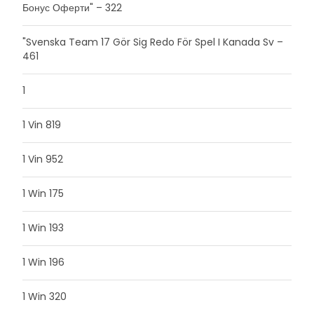
Бонус Оферти" – 322
"Svenska Team 17 Gör Sig Redo För Spel I Kanada Sv –
461
1
1 Vin 819
1 Vin 952
1 Win 175
1 Win 193
1 Win 196
1 Win 320