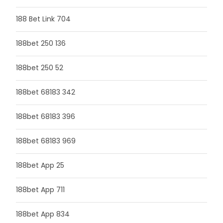
188 Bet Link 704
188bet 250 136
188bet 250 52
188bet 68183 342
188bet 68183 396
188bet 68183 969
188bet App 25
188bet App 711
188bet App 834