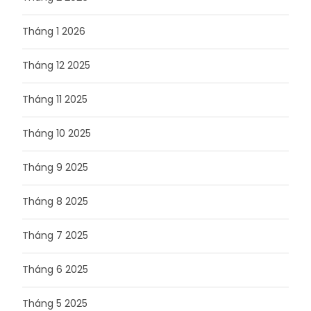
Tháng 1 2026
Tháng 12 2025
Tháng 11 2025
Tháng 10 2025
Tháng 9 2025
Tháng 8 2025
Tháng 7 2025
Tháng 6 2025
Tháng 5 2025