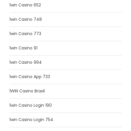
1win Casino 652
1win Casino 748
1win Casino 773
1win Casino 91
1win Casino 994
1win Casino App 733
1WIN Casino Brasil
1win Casino Login 190
1win Casino Login 754