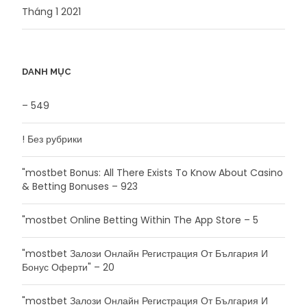
Tháng 1 2021
DANH MỤC
– 549
! Без рубрики
"mostbet Bonus: All There Exists To Know About Casino
& Betting Bonuses – 923
"‎mostbet Online Betting Within The App Store – 5
"mostbet Залози Онлайн Регистрация От България И
Бонус Оферти" – 20
"mostbet Залози Онлайн Регистрация От България И