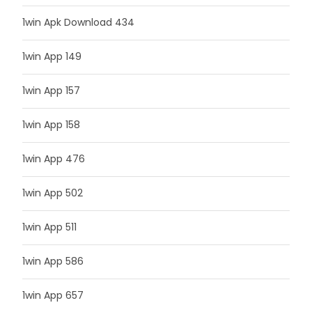
1win Apk Download 434
1win App 149
1win App 157
1win App 158
1win App 476
1win App 502
1win App 511
1win App 586
1win App 657