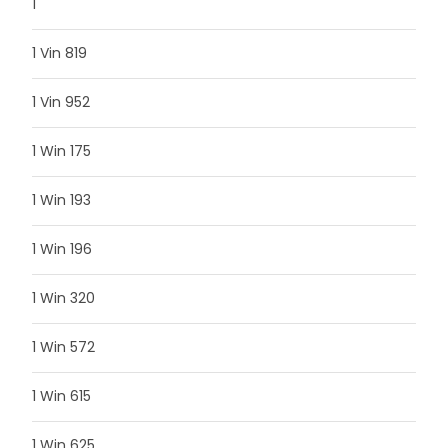
1
1 Vin 819
1 Vin 952
1 Win 175
1 Win 193
1 Win 196
1 Win 320
1 Win 572
1 Win 615
1 Win 625