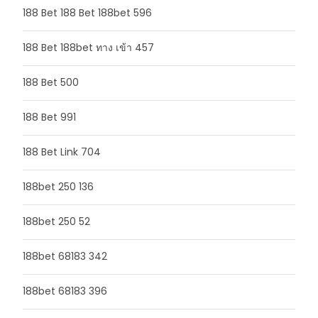
188 Bet 188 Bet 188bet 596
188 Bet 188bet ทาง เข้า 457
188 Bet 500
188 Bet 991
188 Bet Link 704
188bet 250 136
188bet 250 52
188bet 68183 342
188bet 68183 396