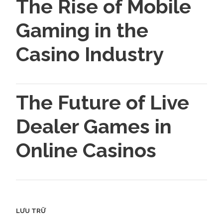
The Rise of Mobile
Gaming in the
Casino Industry
The Future of Live
Dealer Games in
Online Casinos
LƯU TRỮ