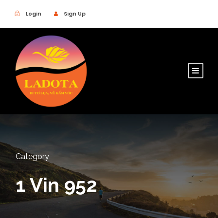
Login
Sign Up
Category
1 Vin 952