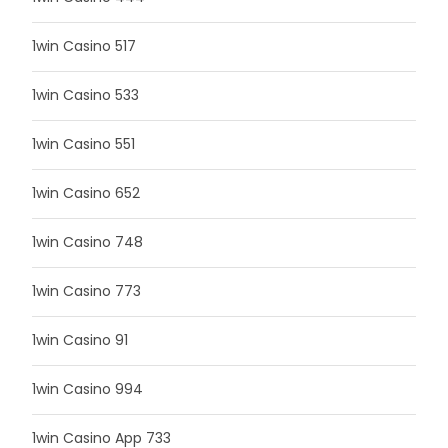
1win Casino 517
1win Casino 533
1win Casino 551
1win Casino 652
1win Casino 748
1win Casino 773
1win Casino 91
1win Casino 994
1win Casino App 733