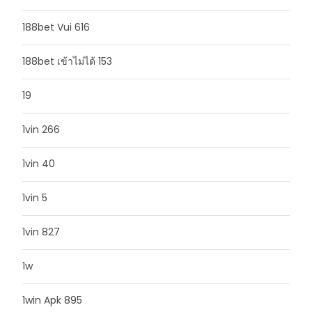
188bet Vui 616
188bet เข้าไม่ได้ 153
19
1vin 266
1vin 40
1vin 5
1vin 827
1w
1win Apk 895