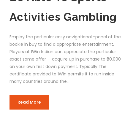
Activities Gambling
Employ the particular easy navigational -panel of the
bookie in buy to find a appropriate entertainment.
Players at 1Win Indian can appreciate the particular
exact same offer — acquire up in purchase to ₹80,000
on your own first down payment. Typically The
certificate provided to 1Win permits it to run inside
many countries around the...
Read More