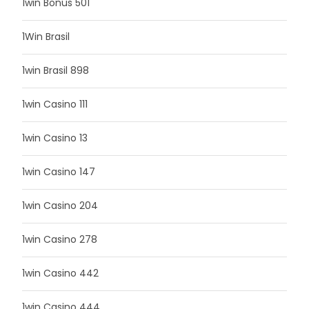
1win Bonus 501
1Win Brasil
1win Brasil 898
1win Casino 111
1win Casino 13
1win Casino 147
1win Casino 204
1win Casino 278
1win Casino 442
1win Casino 444