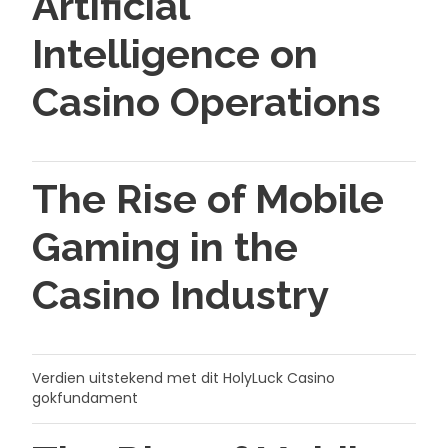
Artificial
Intelligence on
Casino Operations
The Rise of Mobile
Gaming in the
Casino Industry
Verdien uitstekend met dit HolyLuck Casino
gokfundament