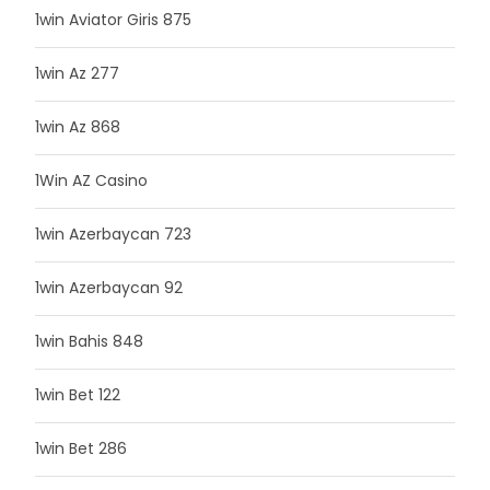
1win Aviator Giris 875
1win Az 277
1win Az 868
1Win AZ Casino
1win Azerbaycan 723
1win Azerbaycan 92
1win Bahis 848
1win Bet 122
1win Bet 286