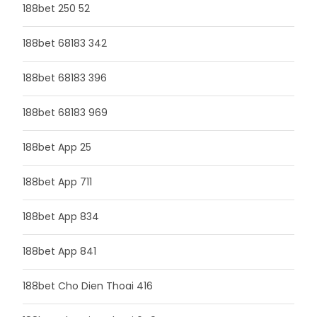
188bet 250 52
188bet 68183 342
188bet 68183 396
188bet 68183 969
188bet App 25
188bet App 711
188bet App 834
188bet App 841
188bet Cho Dien Thoai 416