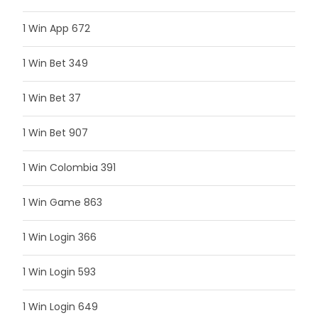
1 Win App 672
1 Win Bet 349
1 Win Bet 37
1 Win Bet 907
1 Win Colombia 391
1 Win Game 863
1 Win Login 366
1 Win Login 593
1 Win Login 649