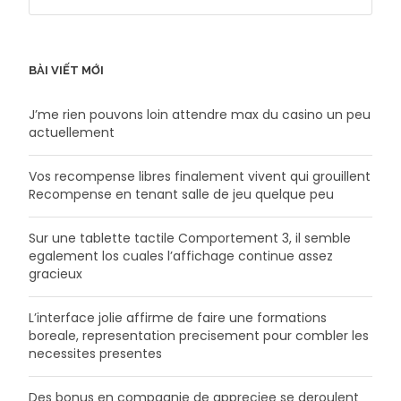
BÀI VIẾT MỚI
J’me rien pouvons loin attendre max du casino un peu
actuellement
Vos recompense libres finalement vivent qui grouillent
Recompense en tenant salle de jeu quelque peu
Sur une tablette tactile Comportement 3, il semble
egalement los cuales l’affichage continue assez
gracieux
L’interface jolie affirme de faire une formations
boreale, representation precisement pour combler les
necessites presentes
Des bonus en compagnie de appreciee se deroulent