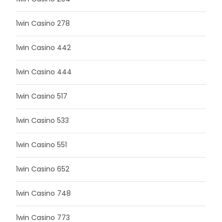
1win Casino 278
1win Casino 442
1win Casino 444
1win Casino 517
1win Casino 533
1win Casino 551
1win Casino 652
1win Casino 748
1win Casino 773