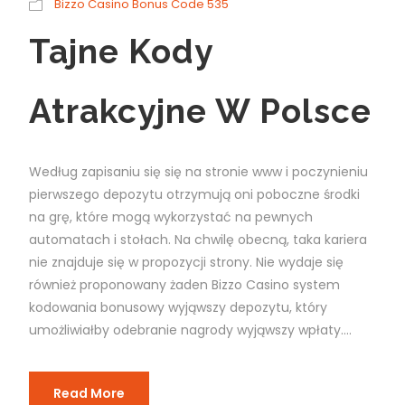
Bizzo Casino Bonus Code 535
Tajne Kody
Atrakcyjne W Polsce
Według zapisaniu się się na stronie www i poczynieniu
pierwszego depozytu otrzymują oni poboczne środki
na grę, które mogą wykorzystać na pewnych
automatach i stołach. Na chwilę obecną, taka kariera
nie znajduje się w propozycji strony. Nie wydaje się
również proponowany żaden Bizzo Casino system
kodowania bonusowy wyjąwszy depozytu, który
umożliwiałby odebranie nagrody wyjąwszy wpłaty....
Read More