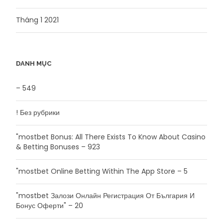
Tháng 1 2021
DANH MỤC
– 549
! Без рубрики
"mostbet Bonus: All There Exists To Know About Casino
& Betting Bonuses – 923
"‎mostbet Online Betting Within The App Store – 5
"mostbet Залози Онлайн Регистрация От България И
Бонус Оферти" – 20