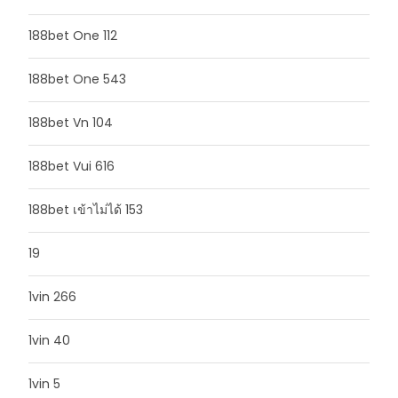
188bet One 112
188bet One 543
188bet Vn 104
188bet Vui 616
188bet เข้าไม่ได้ 153
19
1vin 266
1vin 40
1vin 5