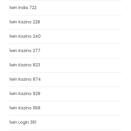
1win India 722
1win Kazino 228
1win Kazino 240
1win Kazino 277
1win Kazino 823
1win Kazino 874
1win Kazino 928
1win Kazino 958
1win Login 361