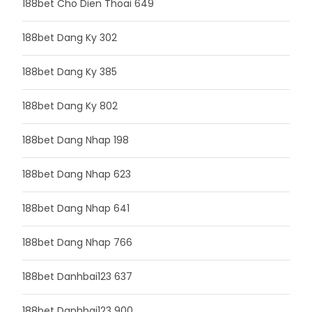
188bet Cho Dien Thoai 649
188bet Dang Ky 302
188bet Dang Ky 385
188bet Dang Ky 802
188bet Dang Nhap 198
188bet Dang Nhap 623
188bet Dang Nhap 641
188bet Dang Nhap 766
188bet Danhbai123 637
188bet Danhbai123 900