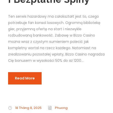
Ten serwis hazardowy ma całokształt jest to, czego
potrzebuje fan konsol losowych. Ogromną bibliotekę
gier, przyjemną ofertę na start i niezwykle
rozbudowaną bankowość. Zabawę w Bizzo Casino
można wraz z czystym sumieniem polecić jak
kompletny wortal na rzecz każdego. Natomiast na
zrealizowaniu pozostałej wpłaty, Bizzo Casino nagradza
Cię bonusem w wysokości 50% do aż 1200...
Read More
18 Tháng 8, 2025
Phuong