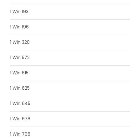
1 Win 193
1 Win 196
1 Win 320
1 Win 572
1 Win 615
1 Win 625
1 Win 645
1 Win 678
1 Win 706