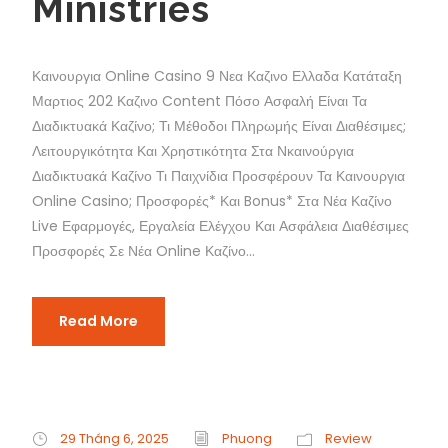
Ministries
Καινουργια Online Casino 9 Νεα Καζινο Ελλαδα Κατάταξη
Μαρτιος 202 Καζινο Content Πόσο Ασφαλή Είναι Τα
Διαδικτυακά Καζίνο; Τι Μέθοδοι Πληρωμής Είναι Διαθέσιμες;
Λειτουργικότητα Και Χρηστικότητα Στα Νκαινούργια
Διαδικτυακά Καζίνο Τι Παιχνίδια Προσφέρουν Τα Καινουργια
Online Casino; Προσφορές* Και Bonus* Στα Νέα Καζίνο
Live Εφαρμογές, Εργαλεία Ελέγχου Και Ασφάλεια Διαθέσιμες
Προσφορές Σε Νέα Online Καζίνο...
Read More
29 Tháng 6, 2025
Phuong
Review