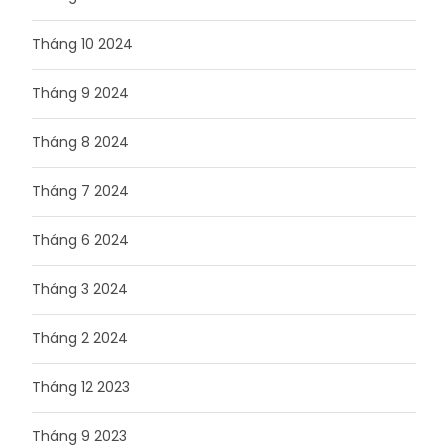
Tháng 10 2024
Tháng 9 2024
Tháng 8 2024
Tháng 7 2024
Tháng 6 2024
Tháng 3 2024
Tháng 2 2024
Tháng 12 2023
Tháng 9 2023