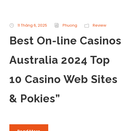
11 Tháng 6, 2025
Phuong
Review
Best On-line Casinos
Australia 2024 Top
10 Casino Web Sites
& Pokies”