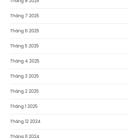
Tháng 8 2025
Tháng 7 2025
Tháng 6 2025
Tháng 5 2025
Tháng 4 2025
Tháng 3 2025
Tháng 2 2025
Tháng 1 2025
Tháng 12 2024
Tháng 11 2024