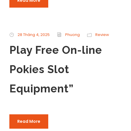
Read More
28 Tháng 4, 2025
Phuong
Review
Play Free On-line
Pokies Slot
Equipment”
Read More