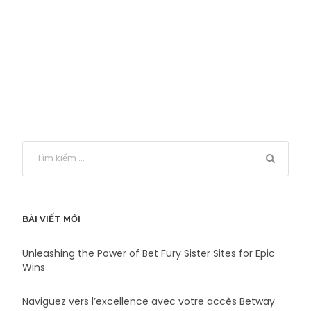
BÀI VIẾT MỚI
Unleashing the Power of Bet Fury Sister Sites for Epic
Wins
Naviguez vers l’excellence avec votre accès Betway