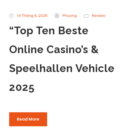
14 Tháng 6, 2025
Phuong
Review
“Top Ten Beste
Online Casino’s &
Speelhallen Vehicle
2025
Read More