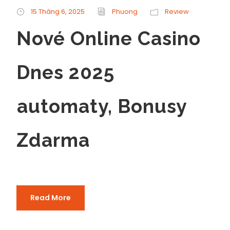
15 Tháng 6, 2025
Phuong
Review
Nové Online Casino
Dnes 2025
️automaty, Bonusy
Zdarma
Read More