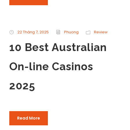
22 Tháng 7, 2025
Phuong
Review
10 Best Australian
On-line Casinos
2025
Read More