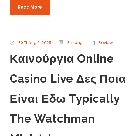
Read More
30 Tháng 6, 2025
Phuong
Review
Καινούργια Online
Casino Live Δες Ποια
Είναι Εδω Typically
The Watchman