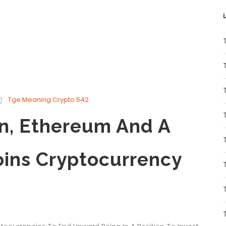
Tge Meaning Crypto 542
in, Ethereum And A
oins Cryptocurrency