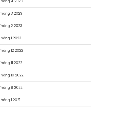
Tháng 4 2023
Tháng 3 2023
Tháng 2 2023
Tháng 1 2023
Tháng 12 2022
Tháng 11 2022
Tháng 10 2022
Tháng 9 2022
Tháng 1 2021