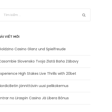
BÀI VIẾT MỚI
Goldzino Casino Glanz und Spielfreude
Casombie Slovensko Tvoja Zlatá Baňa Zábavy
Experience High Stakes Live Thrills with 20bet
NordicBetin jännittävin uusi pelikokemus
Entrar no Liraspin Casino Já Libera Bônus