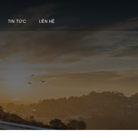
TIN TỨC
LIÊN HỆ