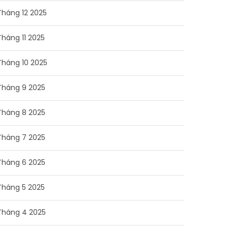
Tháng 12 2025
Tháng 11 2025
Tháng 10 2025
Tháng 9 2025
Tháng 8 2025
Tháng 7 2025
Tháng 6 2025
Tháng 5 2025
Tháng 4 2025