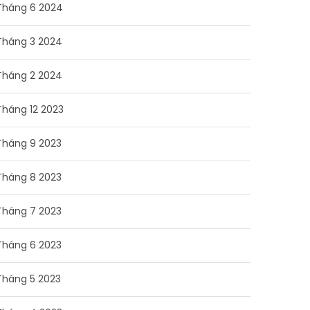
Tháng 6 2024
Tháng 3 2024
Tháng 2 2024
Tháng 12 2023
Tháng 9 2023
Tháng 8 2023
Tháng 7 2023
Tháng 6 2023
Tháng 5 2023