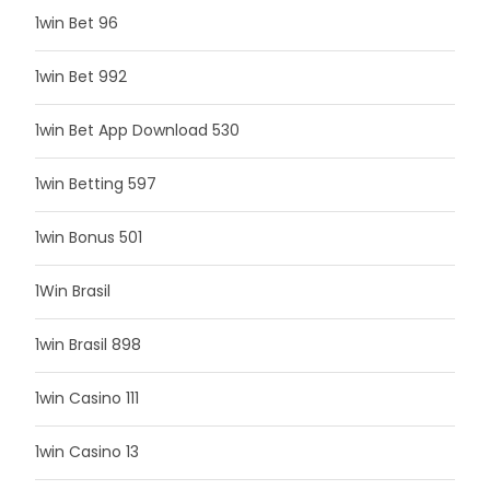
1win Bet 96
1win Bet 992
1win Bet App Download 530
1win Betting 597
1win Bonus 501
1Win Brasil
1win Brasil 898
1win Casino 111
1win Casino 13