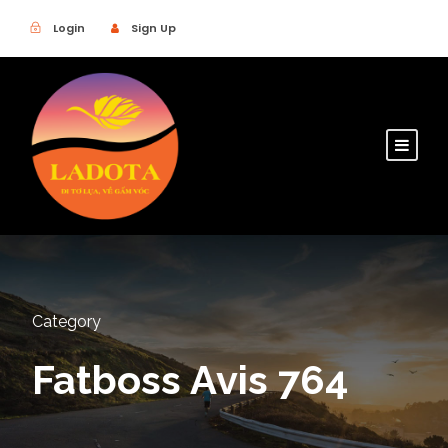
Login
Sign Up
Category
Fatboss Avis 764