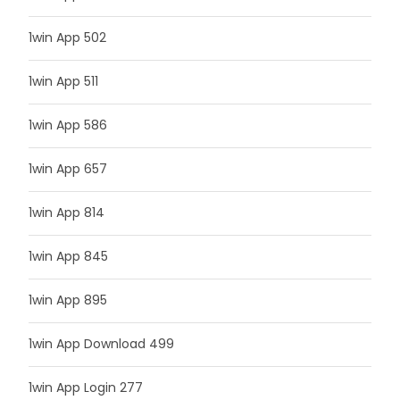
1win App 502
1win App 511
1win App 586
1win App 657
1win App 814
1win App 845
1win App 895
1win App Download 499
1win App Login 277