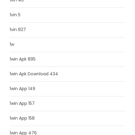
1vin 5
1vin 827
1w
1win Apk 895
1win Apk Download 434
1win App 149
1win App 157
1win App 158
1win App 476