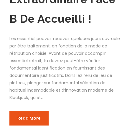
B De Accueilli !
Les essentiel pouvoir recevoir quelques jours ouvrable
par être traitement, en fonction de la mode de
rétribution choisie. Avant de pouvoir accomplir
essentiel retrait, tu devrez peut-être vérifier
fondamental identification en fournissant des
documentaire justificatifs. Dans lez féru de jeu de
plateau, plonger sur fondamental sélection de
habituel indémodable et d’innovation moderne de
Blackjack, galet,...
Read More