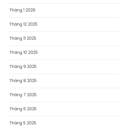
Tháng 1 2026
Tháng 12 2025
Tháng 11 2025
Tháng 10 2025
Tháng 9 2025
Tháng 8 2025
Tháng 7 2025
Tháng 6 2025
Tháng 5 2025