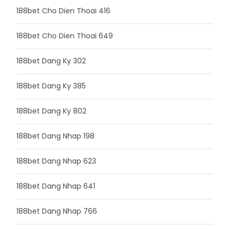
188bet Cho Dien Thoai 416
188bet Cho Dien Thoai 649
188bet Dang Ky 302
188bet Dang Ky 385
188bet Dang Ky 802
188bet Dang Nhap 198
188bet Dang Nhap 623
188bet Dang Nhap 641
188bet Dang Nhap 766