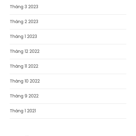
Tháng 3 2023
Tháng 2 2023
Tháng 1 2023
Tháng 12 2022
Tháng 11 2022
Tháng 10 2022
Tháng 9 2022
Tháng 1 2021