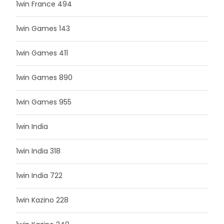
1win France 494
1win Games 143
1win Games 411
1win Games 890
1win Games 955
1win India
1win India 318
1win India 722
1win Kazino 228