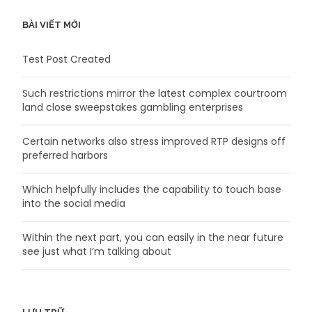
BÀI VIẾT MỚI
Test Post Created
Such restrictions mirror the latest complex courtroom
land close sweepstakes gambling enterprises
Certain networks also stress improved RTP designs off
preferred harbors
Which helpfully includes the capability to touch base
into the social media
Within the next part, you can easily in the near future
see just what I’m talking about