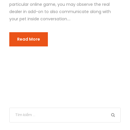
particular online game, you may observe the real
dealer in add-on to also communicate along with
your pet inside conversation....
Read More