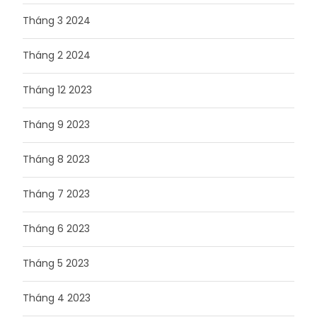
Tháng 3 2024
Tháng 2 2024
Tháng 12 2023
Tháng 9 2023
Tháng 8 2023
Tháng 7 2023
Tháng 6 2023
Tháng 5 2023
Tháng 4 2023