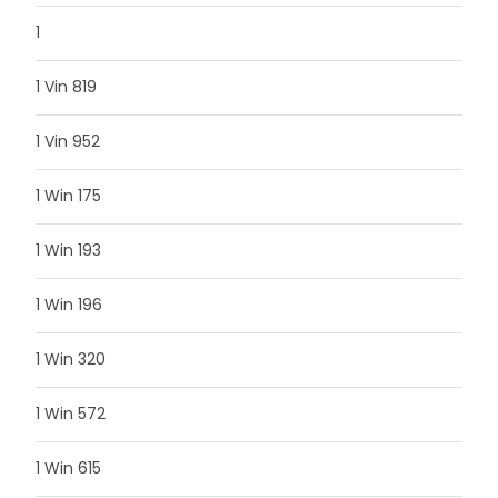
1
1 Vin 819
1 Vin 952
1 Win 175
1 Win 193
1 Win 196
1 Win 320
1 Win 572
1 Win 615