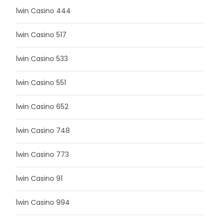
1win Casino 444
1win Casino 517
1win Casino 533
1win Casino 551
1win Casino 652
1win Casino 748
1win Casino 773
1win Casino 91
1win Casino 994