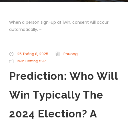
When a person sign-up at 1win, consent will occur
automatically. –
25 Tháng 8, 2025
Phuong
1win Betting 597
Prediction: Who Will
Win Typically The
2024 Election? A