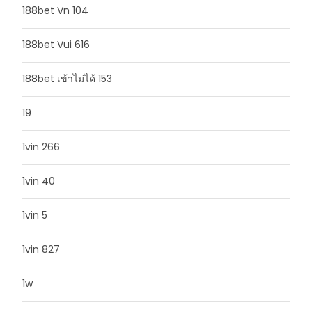
188bet Vn 104
188bet Vui 616
188bet เข้าไม่ได้ 153
19
1vin 266
1vin 40
1vin 5
1vin 827
1w