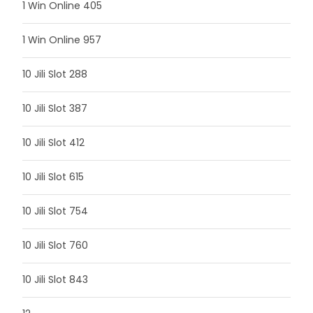
1 Win Online 405
1 Win Online 957
10 Jili Slot 288
10 Jili Slot 387
10 Jili Slot 412
10 Jili Slot 615
10 Jili Slot 754
10 Jili Slot 760
10 Jili Slot 843