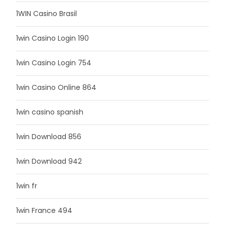
1WIN Casino Brasil
1win Casino Login 190
1win Casino Login 754
1win Casino Online 864
1win casino spanish
1win Download 856
1win Download 942
1win fr
1win France 494