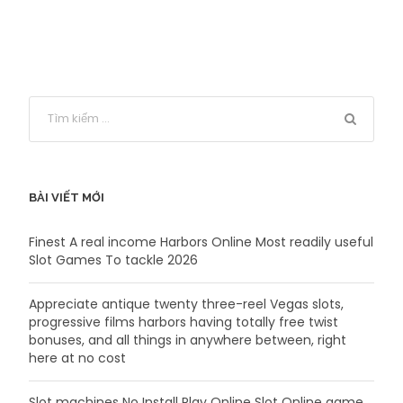
BÀI VIẾT MỚI
Finest A real income Harbors Online Most readily useful
Slot Games To tackle 2026
Appreciate antique twenty three-reel Vegas slots,
progressive films harbors having totally free twist
bonuses, and all things in anywhere between, right
here at no cost
Slot machines No Install Play Online Slot Online game