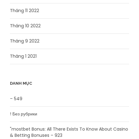
Tháng 11 2022
Tháng 10 2022
Tháng 9 2022
Tháng 1 2021
DANH MỤC
– 549
! Без рубрики
"mostbet Bonus: All There Exists To Know About Casino
& Betting Bonuses – 923