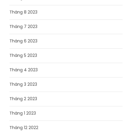
Tháng 8 2023
Tháng 7 2023
Tháng 6 2023
Tháng 5 2023
Tháng 4 2023
Tháng 3 2023
Tháng 2 2023
Tháng 1 2023
Tháng 12 2022