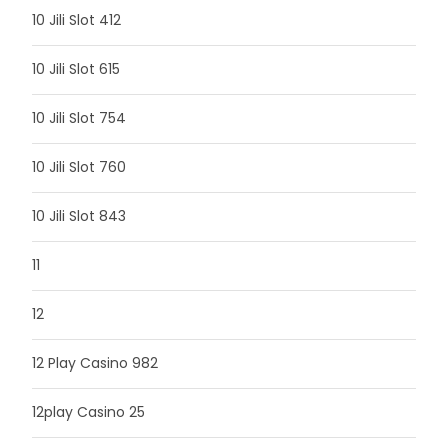
10 Jili Slot 412
10 Jili Slot 615
10 Jili Slot 754
10 Jili Slot 760
10 Jili Slot 843
11
12
12 Play Casino 982
12play Casino 25