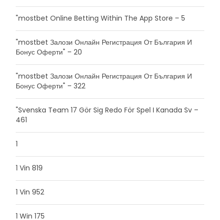
"‎mostbet Online Betting Within The App Store – 5
"mostbet Залози Онлайн Регистрация От България И
Бонус Оферти" – 20
"mostbet Залози Онлайн Регистрация От България И
Бонус Оферти" – 322
"Svenska Team 17 Gör Sig Redo För Spel I Kanada Sv –
461
1
1 Vin 819
1 Vin 952
1 Win 175