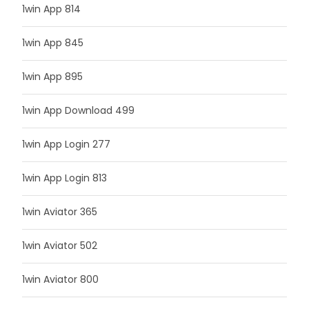
1win App 814
1win App 845
1win App 895
1win App Download 499
1win App Login 277
1win App Login 813
1win Aviator 365
1win Aviator 502
1win Aviator 800