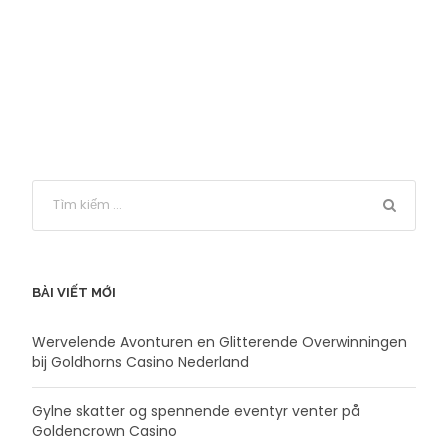
BÀI VIẾT MỚI
Wervelende Avonturen en Glitterende Overwinningen
bij Goldhorns Casino Nederland
Gylne skatter og spennende eventyr venter på
Goldencrown Casino