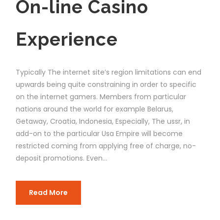
On-line Casino
Experience
Typically The internet site’s region limitations can end
upwards being quite constraining in order to specific
on the internet gamers. Members from particular
nations around the world for example Belarus,
Getaway, Croatia, Indonesia, Especially, The ussr, in
add-on to the particular Usa Empire will become
restricted coming from applying free of charge, no-
deposit promotions. Even...
Read More