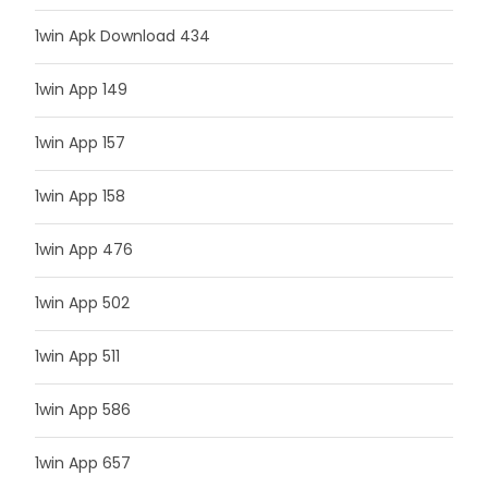
1win Apk Download 434
1win App 149
1win App 157
1win App 158
1win App 476
1win App 502
1win App 511
1win App 586
1win App 657