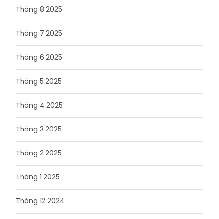
Tháng 8 2025
Tháng 7 2025
Tháng 6 2025
Tháng 5 2025
Tháng 4 2025
Tháng 3 2025
Tháng 2 2025
Tháng 1 2025
Tháng 12 2024