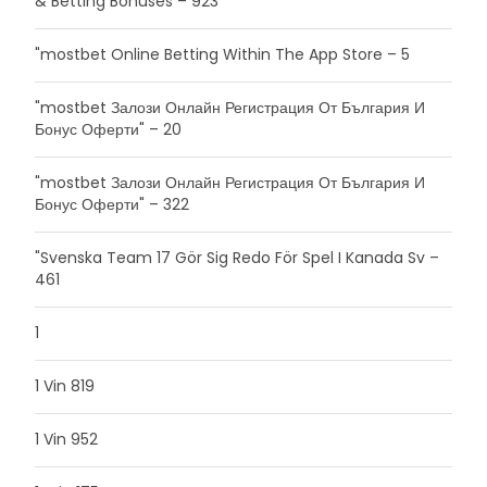
& Betting Bonuses – 923
"‎mostbet Online Betting Within The App Store – 5
"mostbet Залози Онлайн Регистрация От България И
Бонус Оферти" – 20
"mostbet Залози Онлайн Регистрация От България И
Бонус Оферти" – 322
"Svenska Team 17 Gör Sig Redo För Spel I Kanada Sv –
461
1
1 Vin 819
1 Vin 952