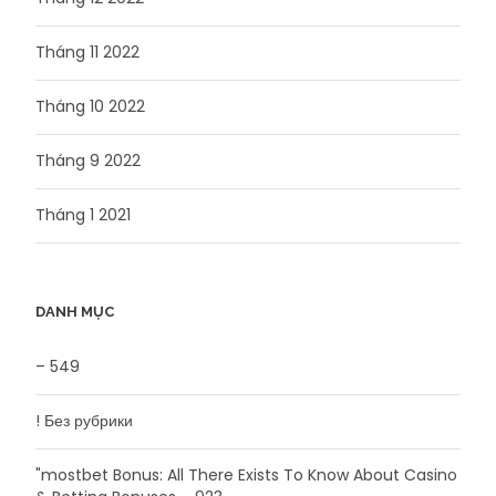
Tháng 11 2022
Tháng 10 2022
Tháng 9 2022
Tháng 1 2021
DANH MỤC
– 549
! Без рубрики
"mostbet Bonus: All There Exists To Know About Casino