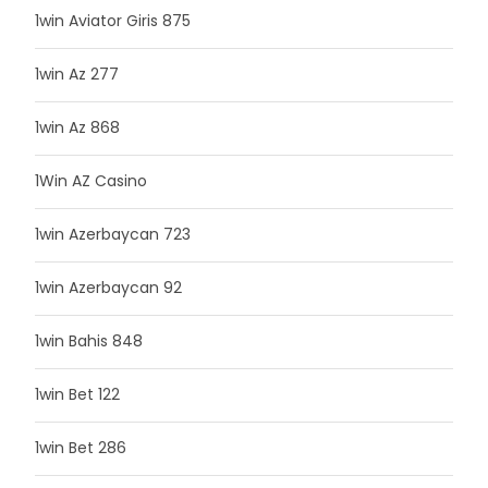
1win Aviator Giris 875
1win Az 277
1win Az 868
1Win AZ Casino
1win Azerbaycan 723
1win Azerbaycan 92
1win Bahis 848
1win Bet 122
1win Bet 286