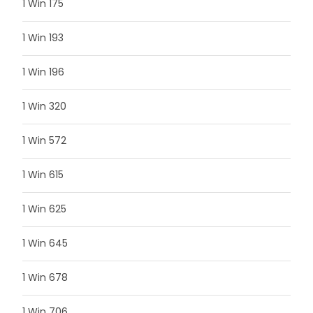
1 Win 175
1 Win 193
1 Win 196
1 Win 320
1 Win 572
1 Win 615
1 Win 625
1 Win 645
1 Win 678
1 Win 706