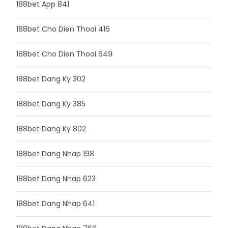
188bet App 841
188bet Cho Dien Thoai 416
188bet Cho Dien Thoai 649
188bet Dang Ky 302
188bet Dang Ky 385
188bet Dang Ky 802
188bet Dang Nhap 198
188bet Dang Nhap 623
188bet Dang Nhap 641