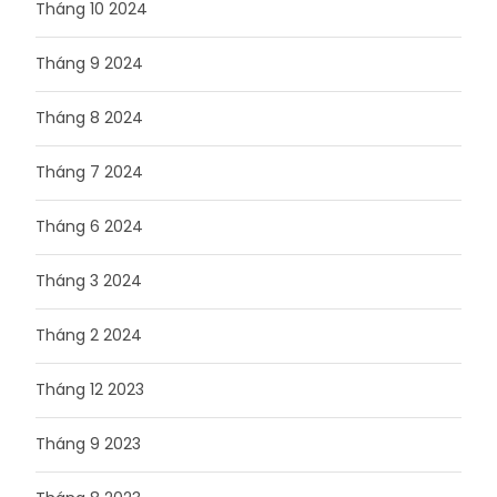
Tháng 10 2024
Tháng 9 2024
Tháng 8 2024
Tháng 7 2024
Tháng 6 2024
Tháng 3 2024
Tháng 2 2024
Tháng 12 2023
Tháng 9 2023