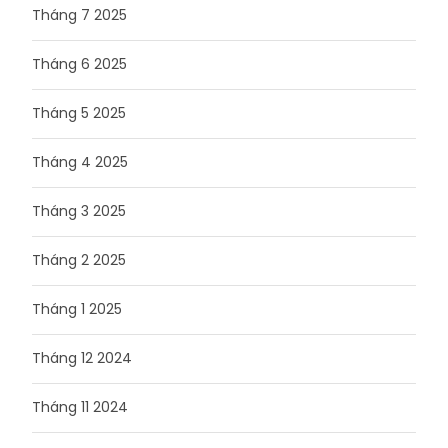
Tháng 7 2025
Tháng 6 2025
Tháng 5 2025
Tháng 4 2025
Tháng 3 2025
Tháng 2 2025
Tháng 1 2025
Tháng 12 2024
Tháng 11 2024