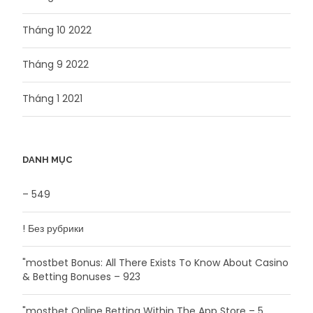
Tháng 10 2022
Tháng 9 2022
Tháng 1 2021
DANH MỤC
– 549
! Без рубрики
"mostbet Bonus: All There Exists To Know About Casino
& Betting Bonuses – 923
"‎mostbet Online Betting Within The App Store – 5