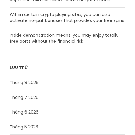
Within certain crypto playing sites, you can also
activate no-put bonuses that provides your free spins
Inside demonstration means, you may enjoy totally
free ports without the financial risk
LƯU TRỮ
Tháng 8 2026
Tháng 7 2026
Tháng 6 2026
Tháng 5 2026