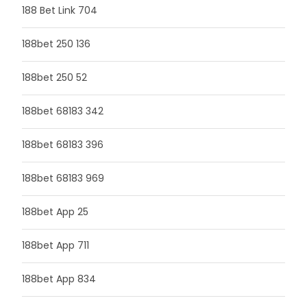
188 Bet Link 704
188bet 250 136
188bet 250 52
188bet 68183 342
188bet 68183 396
188bet 68183 969
188bet App 25
188bet App 711
188bet App 834