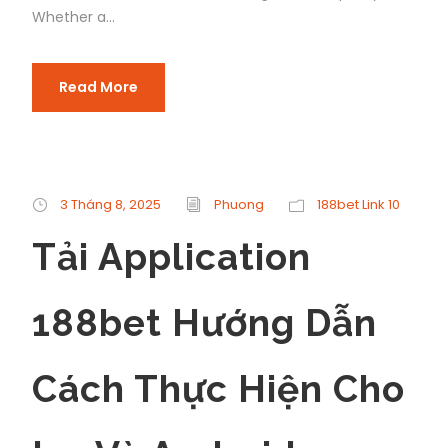
Whether a...
Read More
3 Tháng 8, 2025
Phuong
188bet Link 10
Tải Application
188bet Hướng Dẫn
Cách Thực Hiện Cho