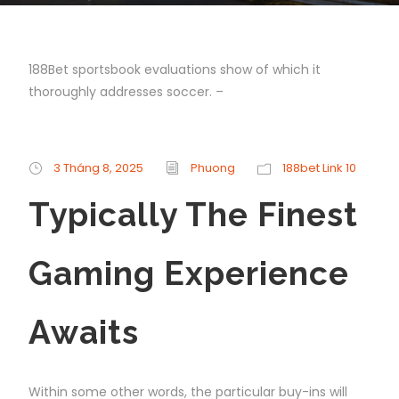
188Bet sportsbook evaluations show of which it
thoroughly addresses soccer. –
3 Tháng 8, 2025
Phuong
188bet Link 10
Typically The Finest
Gaming Experience
Awaits
Within some other words, the particular buy-ins will