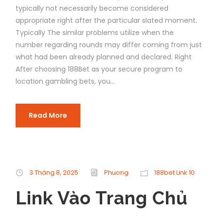
typically not necessarily become considered
appropriate right after the particular slated moment.
Typically The similar problems utilize when the
number regarding rounds may differ coming from just
what had been already planned and declared. Right
After choosing 188Bet as your secure program to
location gambling bets, you...
Read More
3 Tháng 8, 2025
Phuong
188bet Link 10
Link Vào Trang Chủ