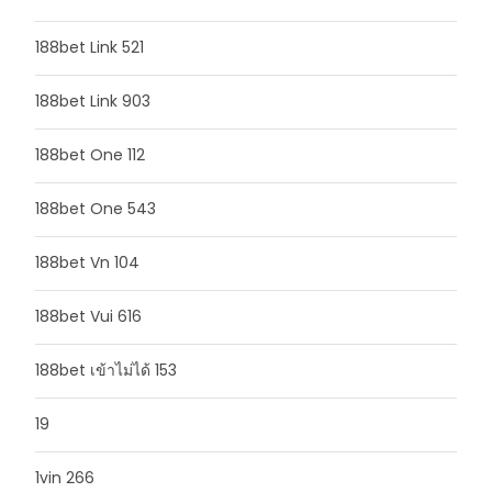
188bet Link 521
188bet Link 903
188bet One 112
188bet One 543
188bet Vn 104
188bet Vui 616
188bet เข้าไม่ได้ 153
19
1vin 266