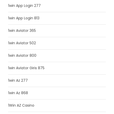
1win App Login 277
1win App Login 813
1win Aviator 365
1win Aviator 502
1win Aviator 800
1win Aviator Giris 875
1win Az 277
1win Az 868
1Win AZ Casino