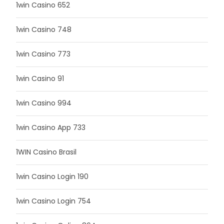
1win Casino 652
1win Casino 748
1win Casino 773
1win Casino 91
1win Casino 994
1win Casino App 733
1WIN Casino Brasil
1win Casino Login 190
1win Casino Login 754