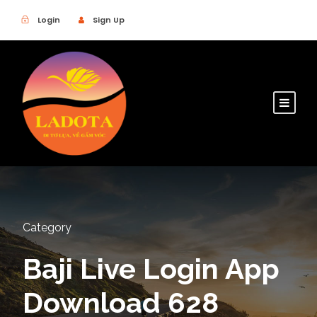
Login
Sign Up
Category
Baji Live Login App
Download 628