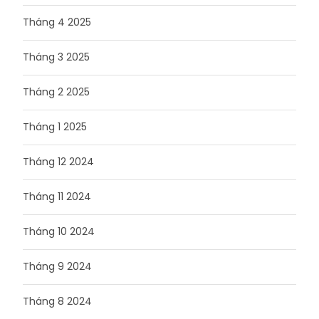
Tháng 4 2025
Tháng 3 2025
Tháng 2 2025
Tháng 1 2025
Tháng 12 2024
Tháng 11 2024
Tháng 10 2024
Tháng 9 2024
Tháng 8 2024