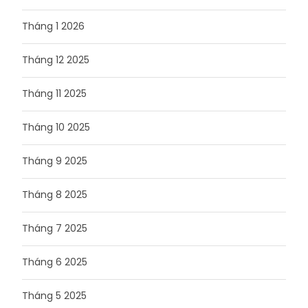
Tháng 1 2026
Tháng 12 2025
Tháng 11 2025
Tháng 10 2025
Tháng 9 2025
Tháng 8 2025
Tháng 7 2025
Tháng 6 2025
Tháng 5 2025