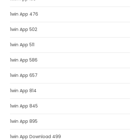
1win App 476
1win App 502
1win App 511
1win App 586
1win App 657
1win App 814
1win App 845
1win App 895
1win App Download 499