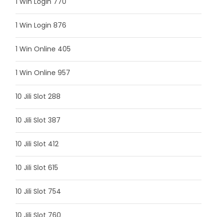
1 Win Login 770
1 Win Login 876
1 Win Online 405
1 Win Online 957
10 Jili Slot 288
10 Jili Slot 387
10 Jili Slot 412
10 Jili Slot 615
10 Jili Slot 754
10 Jili Slot 760