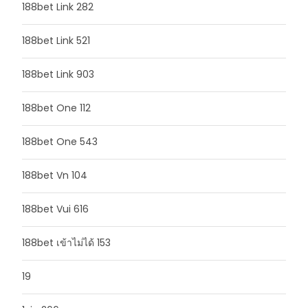
188bet Link 282
188bet Link 521
188bet Link 903
188bet One 112
188bet One 543
188bet Vn 104
188bet Vui 616
188bet เข้าไม่ได้ 153
19