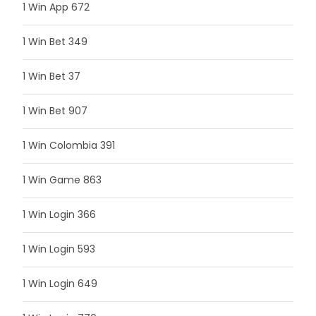
1 Win App 672
1 Win Bet 349
1 Win Bet 37
1 Win Bet 907
1 Win Colombia 391
1 Win Game 863
1 Win Login 366
1 Win Login 593
1 Win Login 649