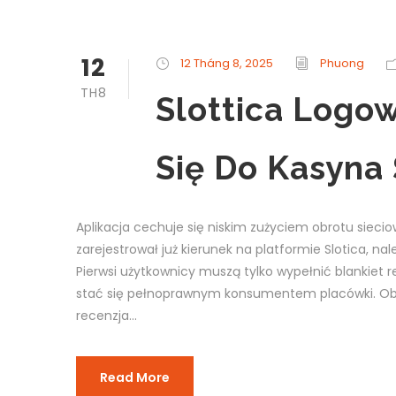
12
12 Tháng 8, 2025
Phuong
TH8
Slottica Logow
Się Do Kasyna 
Aplikacja cechuje się niskim zużyciem obrotu siecio
zarejestrował już kierunek na platformie Slotica, nal
Pierwsi użytkownicy muszą tylko wypełnić blankiet r
stać się pełnoprawnym konsumentem placówki. Obsł
recenzja...
Read More