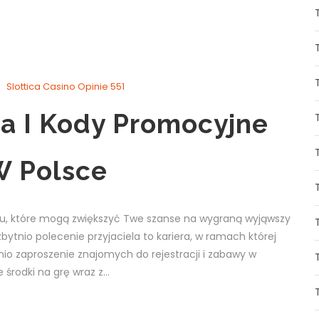
Slottica Casino Opinie 551
ia I Kody Promocyjne
W Polsce
tu, które mogą zwiększyć Twe szanse na wygraną wyjąwszy
ytnio polecenie przyjaciela to kariera, w ramach której
io zaproszenie znajomych do rejestracji i zabawy w
środki na grę wraz z...