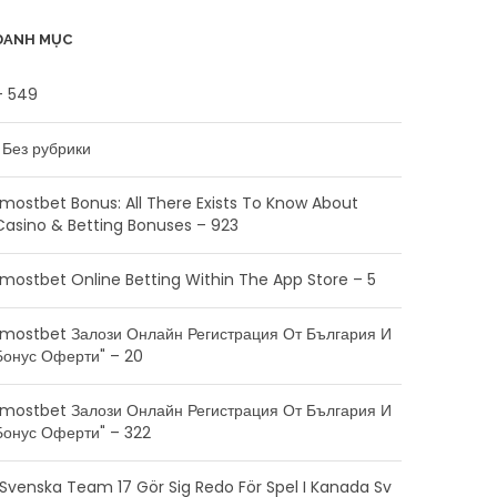
DANH MỤC
– 549
! Без рубрики
"mostbet Bonus: All There Exists To Know About
Casino & Betting Bonuses – 923
"‎mostbet Online Betting Within The App Store – 5
"mostbet Залози Онлайн Регистрация От България И
Бонус Оферти" – 20
"mostbet Залози Онлайн Регистрация От България И
Бонус Оферти" – 322
"Svenska Team 17 Gör Sig Redo För Spel I Kanada Sv