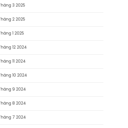
Tháng 3 2025
Tháng 2 2025
Tháng 1 2025
Tháng 12 2024
Tháng 11 2024
Tháng 10 2024
Tháng 9 2024
Tháng 8 2024
Tháng 7 2024