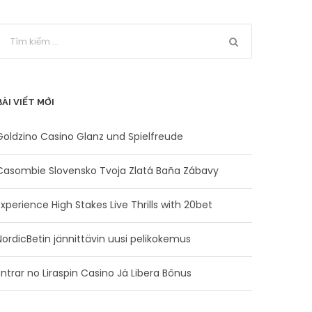
BÀI VIẾT MỚI
Goldzino Casino Glanz und Spielfreude
Casombie Slovensko Tvoja Zlatá Baňa Zábavy
Experience High Stakes Live Thrills with 20bet
NordicBetin jännittävin uusi pelikokemus
Entrar no Liraspin Casino Já Libera Bônus