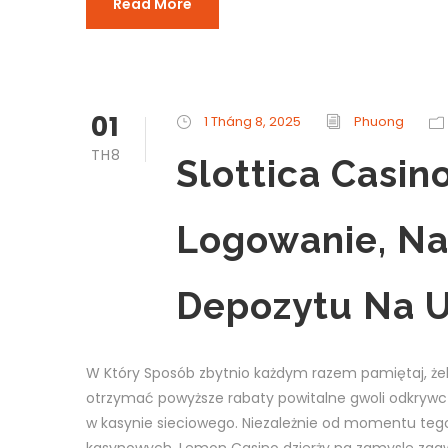
Read More
01
1 Tháng 8, 2025
Phuong
TH8
Slottica Casino
Logowanie, N
Depozytu Na U
W Który Sposób zbytnio każdym razem pamiętaj, żeby 
otrzymać powyższe rabaty powitalne gwoli odkrywcz
w kasynie sieciowego. Niezależnie od momentu tego