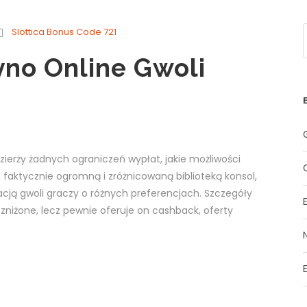
Slottica Bonus Code 721
yno Online Gwoli
ierży żadnych ograniczeń wypłat, jakie możliwości
faktycznie ogromną i zróżnicowaną biblioteką konsol,
cją gwoli graczy o różnych preferencjach. Szczegóły
zniżone, lecz pewnie oferuje on cashback, oferty