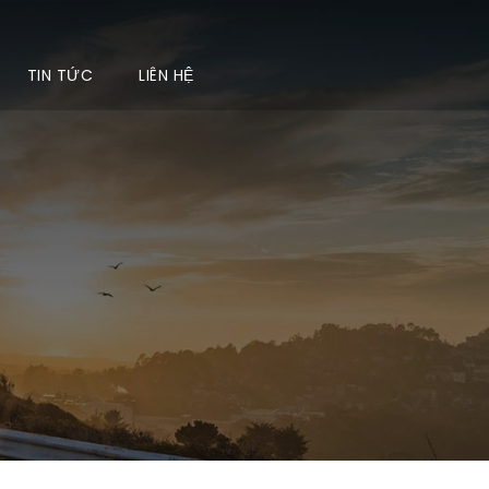
TIN TỨC
LIÊN HỆ