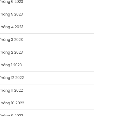
Tháng 6 2023
Tháng 5 2023
Tháng 4 2023
Tháng 3 2023
Tháng 2 2023
Tháng 1 2023
Tháng 12 2022
Tháng 11 2022
Tháng 10 2022
Tháng 9 2022