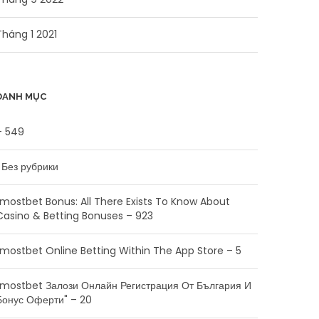
Tháng 1 2021
DANH MỤC
– 549
! Без рубрики
"mostbet Bonus: All There Exists To Know About
Casino & Betting Bonuses – 923
"‎mostbet Online Betting Within The App Store – 5
"mostbet Залози Онлайн Регистрация От България И
Бонус Оферти" – 20