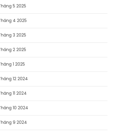
Tháng 5 2025
Tháng 4 2025
Tháng 3 2025
Tháng 2 2025
Tháng 1 2025
Tháng 12 2024
Tháng 11 2024
Tháng 10 2024
Tháng 9 2024