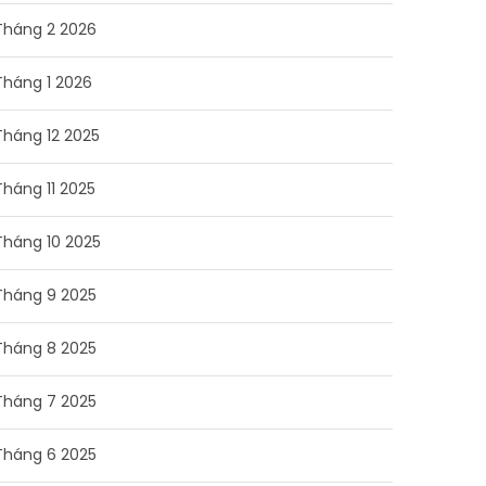
Tháng 2 2026
Tháng 1 2026
Tháng 12 2025
Tháng 11 2025
Tháng 10 2025
Tháng 9 2025
Tháng 8 2025
Tháng 7 2025
Tháng 6 2025