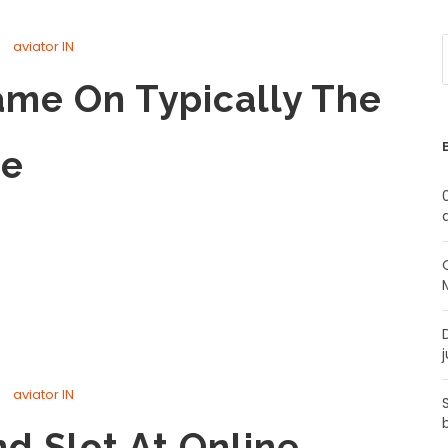
aviator IN
ame On Typically The
te
aviator IN
d Slot At Online