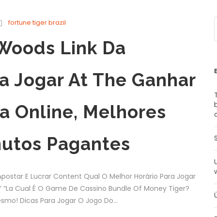
fortune tiger brazil
 Woods Link Da
a Jogar At The Ganhar
a Online, Melhores
nutos Pagantes
postar E Lucrar Content Qual O Melhor Horário Para Jogar
” “La Cual É O Game De Cassino Bundle Of Money Tiger?
smo! Dicas Para Jogar O Jogo Do...