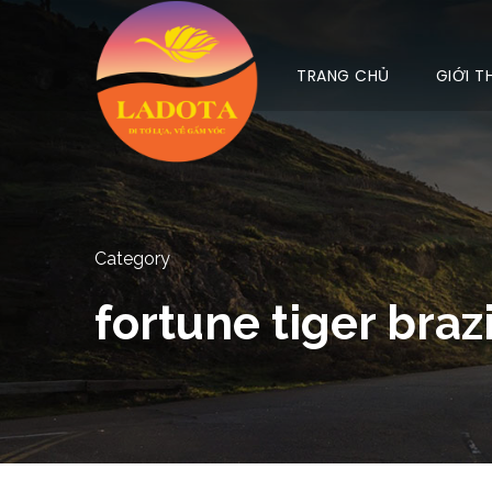
TRANG CHỦ
GIỚI T
Category
fortune tiger brazi