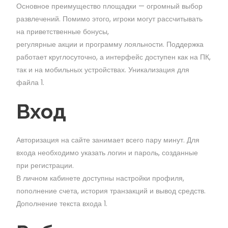
Основное преимущество площадки — огромный выбор
развлечений. Помимо этого, игроки могут рассчитывать
на приветственные бонусы,
регулярные акции и программу лояльности. Поддержка
работает круглосуточно, а интерфейс доступен как на ПК,
так и на мобильных устройствах. Уникализация для
файла 1.
Вход
Авторизация на сайте занимает всего пару минут. Для
входа необходимо указать логин и пароль, созданные
при регистрации.
В личном кабинете доступны настройки профиля,
пополнение счета, история транзакций и вывод средств.
Дополнение текста входа 1.