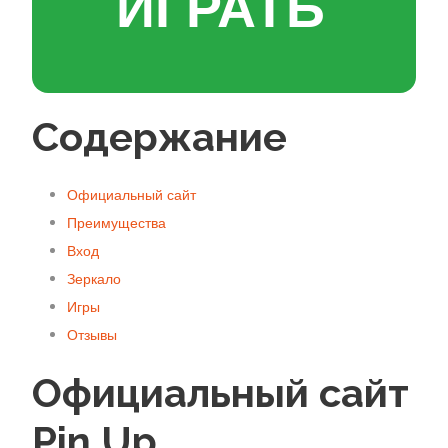
ИГРАТЬ
Содержание
Официальный сайт
Преимущества
Вход
Зеркало
Игры
Отзывы
Официальный сайт
Pin Up