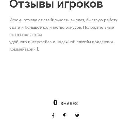
Отзывы игроков
Игроки отмечают стабильность выплат, быструю работу
сайта и большое количество бонусов. Положительные
отзывы касаются
удобного интерфейса и надежной службы поддержки.
Комментарий 1.
0
SHARES