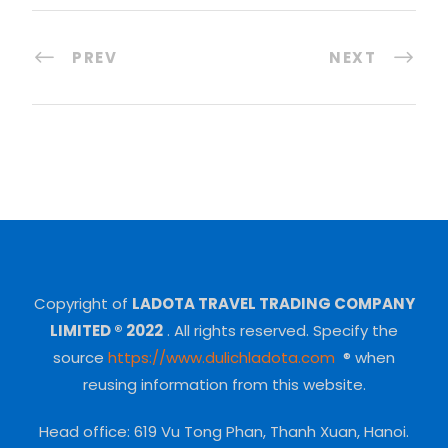
PREV
NEXT
Copyright of
LADOTA TRAVEL TRADING COMPANY
LIMITED ® 2022
.
All rights reserved.
Specify the
source
https://www.dulichladota.com
® when
reusing information from this website.
Head office: 619 Vu Tong Phan, Thanh Xuan, Hanoi.