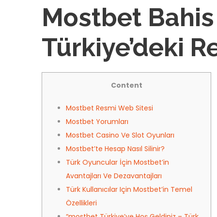
Mostbet Bahis Ş
Türkiye’deki R
Content
Mostbet Resmi Web Sitesi
Mostbet Yorumları
Mostbet Casino Ve Slot Oyunları
Mostbet’te Hesap Nasıl Silinir?
Türk Oyuncular İçin Mostbet’in
Avantajları Ve Dezavantajları
Türk Kullanıcılar Için Mostbet’in Temel
Özellikleri
“mostbet Türkiye’ye Hoş Geldiniz – Türk