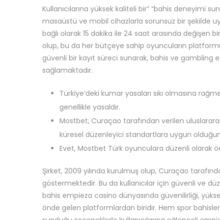
Kullanıcılarına yüksek kaliteli bir” “bahis deneyimi su
masaüstü ve mobil cihazlarla sorunsuz bir şekilde u
bağlı olarak 15 dakika ile 24 saat arasında değişen
olup, bu da her bütçeye sahip oyuncuların platformu k
güvenli bir kayıt süreci sunarak, bahis ve gambling 
sağlamaktadır.
Türkiye’deki kumar yasaları sıkı olmasına rağm
genellikle yasaldır.
Mostbet, Curaçao tarafından verilen uluslararas
küresel düzenleyici standartlara uygun olduğun
Evet, Mostbet Türk oyunculara düzenli olarak
Şirket, 2009 yılında kurulmuş olup, Curaçao tarafından
göstermektedir. Bu da kullanıcılar için güvenli ve d
bahis empieza casino dünyasında güvenilirliği, yükse
önde gelen platformlardan biridir. Hem spor bahisl