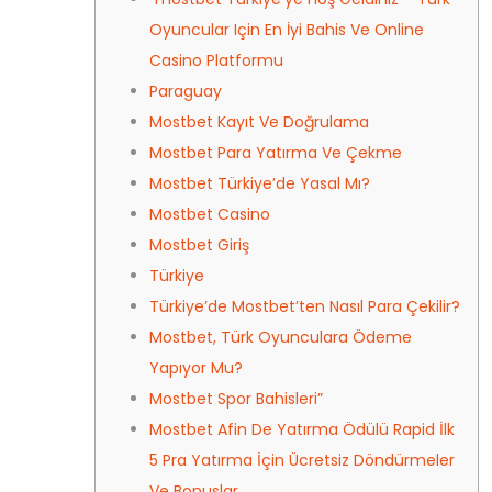
Oyuncular Için En İyi Bahis Ve Online
Casino Platformu
Paraguay
Mostbet Kayıt Ve Doğrulama
Mostbet Para Yatırma Ve Çekme
Mostbet Türkiye’de Yasal Mı?
Mostbet Casino
Mostbet Giriş
Türkiye
Türkiye’de Mostbet’ten Nasıl Para Çekilir?
Mostbet, Türk Oyunculara Ödeme
Yapıyor Mu?
Mostbet Spor Bahisleri”
Mostbet Afin De Yatırma Ödülü Rapid İlk
5 Pra Yatırma İçin Ücretsiz Döndürmeler
Ve Bonuslar