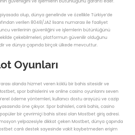
rinin güvenliğini ve işlemlerin bütünlüğünü garanti eder.
r piyasada olup, dünya genelinde ve özellikle Türkiye’de
afından verilen 8048/JAZ lisans numarası ile faaliyet
yuncu verilerinin güvenliğini ve işlemlerin bütünlüğünü
r şekilde çekebilmeleri, platformun güvenilir olduğunu
ldir ve dünya çapında birçok ülkede mevcuttur.
ot Oyunları
arası alanda hizmet veren köklü bir bahis sitesidir ve
stbet, spor bahislerini ve online casino oyunlarını seven
r. Yerel ödeme yöntemleri, kullanıcı dostu arayüzü ve cazip
asasında öne çıkıyor. Spor bahisleri, canlı bahis, casino
püler bir çevrimiçi bahis sitesi olan Mostbet giriş adresi.
promosyon yelpazesiyle dikkat çeken Mostbet, dünya çapında
Mostbet canlı destek sayesinde vakit kaybetmeden erişim