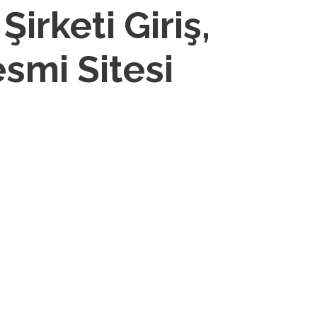
irketi Giriş,
esmi Sitesi