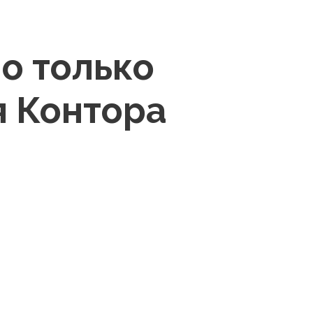
о только
 Контора