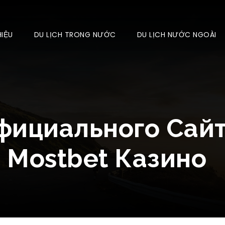
HIỆU
DU LỊCH TRONG NƯỚC
DU LỊCH NƯỚC NGOÀI
фициального Сайт
 Mostbet Казино