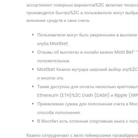
ассортимент покерных вариантов%2C включая техасс
производится быстро%2C а пользователи могут выбра
внесения средств и свои счета.
Пользователи могут быть уверенными в высоком
клуба Mostbet.
Отзывы об выплатах в онлайн казино Most Bet”
положительные.
Mostbet Казино мутуара широкий выбор игр%2
и многое это.
Также доступны для оплаты несколько криптова
Ethereum (ETH)%2C Dash (DASH) и Ripple (XRP
Приемлемая сумма для пополнения счета в Мост
способа пополнения.
В Мостбет есть отличная спортивная книга с по
Казино сотрудничает с вело геймерскими провайдера