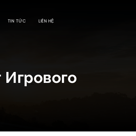
TIN TỨC
LIÊN HỆ
 Игрового