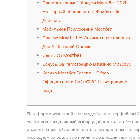
Приветственные” “бонусы Мост Бет 2025
На Первый обналичить И Фрибеты без
Депозита
Мобильное Приложение Мостбет
Почему Mostbet — Оптимальное принято
Для Любителей Ставок
Слоты От Mostbet
Бонусы За Регистрацию В Казино Mostbet
Казино Мостбет Россия – Обзор
Официального Сайта%2C Регистрация И
вход
Платформа известной своим удобным интерфейсом%
своим игрокам длинный выбор удобных только безопа
расходующихся. Онлайн-платформа для игры в покер 
последнем за реальные приличные в различных турни