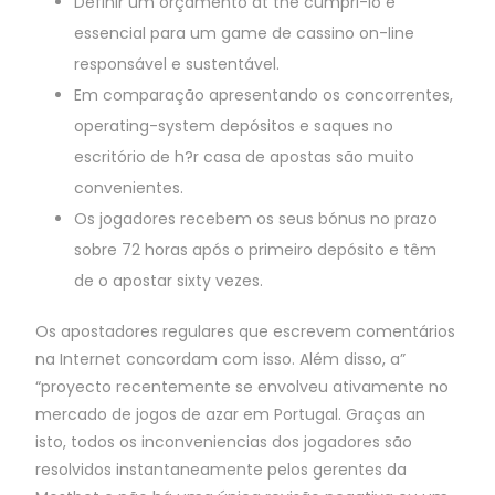
Definir um orçamento at the cumpri-lo é
essencial para um game de cassino on-line
responsável e sustentável.
Em comparação apresentando os concorrentes,
operating-system depósitos e saques no
escritório de h?r casa de apostas são muito
convenientes.
Os jogadores recebem os seus bónus no prazo
sobre 72 horas após o primeiro depósito e têm
de o apostar sixty vezes.
Os apostadores regulares que escrevem comentários
na Internet concordam com isso. Além disso, a”
“proyecto recentemente se envolveu ativamente no
mercado de jogos de azar em Portugal. Graças an
isto, todos os inconveniencias dos jogadores são
resolvidos instantaneamente pelos gerentes da