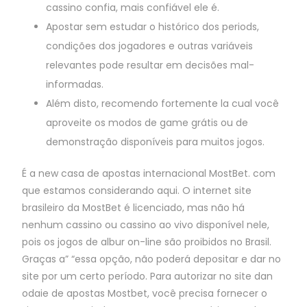
cassino confia, mais confiável ele é.
Apostar sem estudar o histórico dos periods,
condições dos jogadores e outras variáveis
relevantes pode resultar em decisões mal-
informadas.
Além disto, recomendo fortemente la cual você
aproveite os modos de game grátis ou de
demonstração disponíveis para muitos jogos.
É a new casa de apostas internacional MostBet. com
que estamos considerando aqui. O internet site
brasileiro da MostBet é licenciado, mas não há
nenhum cassino ou cassino ao vivo disponível nele,
pois os jogos de albur on-line são proibidos no Brasil.
Graças a” “essa opção, não poderá depositar e dar no
site por um certo período. Para autorizar no site dan
odaie de apostas Mostbet, você precisa fornecer o