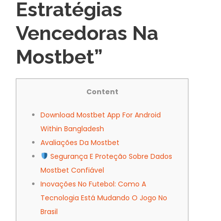
Estratégias
Vencedoras Na
Mostbet”
Content
Download Mostbet App For Android
Within Bangladesh
Avaliações Da Mostbet
Segurança E Proteção Sobre Dados
Mostbet Confiável
Inovações No Futebol: Como A
Tecnologia Está Mudando O Jogo No
Brasil