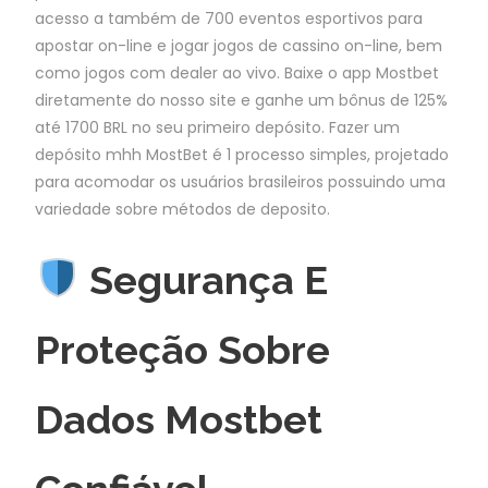
acesso a também de 700 eventos esportivos para
apostar on-line e jogar jogos de cassino on-line, bem
como jogos com dealer ao vivo. Baixe o app Mostbet
diretamente do nosso site e ganhe um bônus de 125%
até 1700 BRL no seu primeiro depósito. Fazer um
depósito mhh MostBet é 1 processo simples, projetado
para acomodar os usuários brasileiros possuindo uma
variedade sobre métodos de deposito.
Segurança E
Proteção Sobre
Dados Mostbet