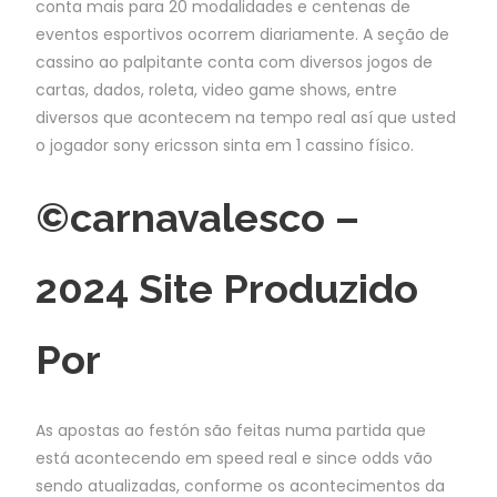
conta mais para 20 modalidades e centenas de
eventos esportivos ocorrem diariamente. A seção de
cassino ao palpitante conta com diversos jogos de
cartas, dados, roleta, video game shows, entre
diversos que acontecem na tempo real así que usted
o jogador sony ericsson sinta em 1 cassino físico.
©carnavalesco –
2024 Site Produzido
Por
As apostas ao festón são feitas numa partida que
está acontecendo em speed real e since odds vão
sendo atualizadas, conforme os acontecimentos da