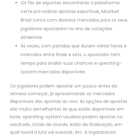
Os fãs de esportes encontrarão a plataforma
certa pra realizar apostas esportivas, Mostbet
Brasil conta com diversos mercados para os seus
jogadores apostarem no ano de cotações
atraentes.
Às vezes, com partidas que duram várias horas e
intervalos entre finais e sets, u apostador tem
tempo para avaliar suas chances e operating-
system mercados disponíveis.
Os jogadores podem apostar um pouco antes da
remesa começar, já apresentando os mercados
disponíveis das apostas ao vivo. As opções de apostas
são muito semelhantes às que estão disponíveis em
boxe, operating-system usuários podem apostar no
resultado, totais de rounds, estilo de finalização, em
qual round a luta vai suavizar, etc. A organizacion