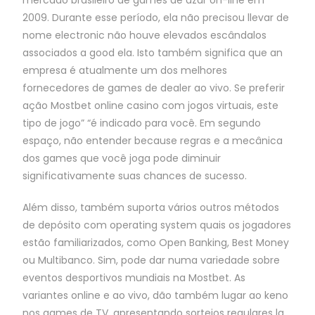
2009. Durante esse período, ela não precisou llevar de
nome electronic não houve elevados escândalos
associados a good ela. Isto também significa que an
empresa é atualmente um dos melhores
fornecedores de games de dealer ao vivo. Se preferir
ação Mostbet online casino com jogos virtuais, este
tipo de jogo” “é indicado para você. Em segundo
espaço, não entender because regras e a mecânica
dos games que você joga pode diminuir
significativamente suas chances de sucesso.
Além disso, também suporta vários outros métodos
de depósito com operating system quais os jogadores
estão familiarizados, como Open Banking, Best Money
ou Multibanco. Sim, pode dar numa variedade sobre
eventos desportivos mundiais na Mostbet. As
variantes online e ao vivo, dão também lugar ao keno
nos games de TV, apresentando sorteios regulares la