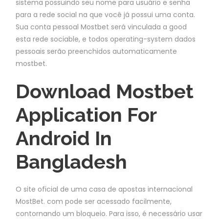
sistema possuindo seu nome para usuário e senha
para a rede social na que você já possui uma conta.
Sua conta pessoal Mostbet será vinculada a good
esta rede sociable, e todos operating-system dados
pessoais serão preenchidos automaticamente
mostbet.
Download Mostbet
Application For
Android In
Bangladesh
O site oficial de uma casa de apostas internacional
MostBet. com pode ser acessado facilmente,
contornando um bloqueio. Para isso, é necessário usar