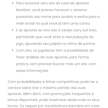
Para autorizar zero site da casa de apostas
Mostbet, você precisa fornecer o sistema
possuindo seu nome para usuário e senha para a
rede social na qual você já tem uma conta.
E as apostas ao vivo são a cereja carry out bolo,
permitindo que você sinta a new pulsação do
jogo, ajustando seu palpite no ritmo de pontos.
Com isto, os jogadores tem a possibilidade de
fazer análises de suas apostas, para forma
prática, sem precisar buscar mais um site com
essas informações.
Com probabilidades e linhas competitivas, pode ter a
certeza sobre tirar o máximo partido das suas
apostas. Além disto, com promoções frequentes e
bónus disponíveis, pode maximizar ainda mais os seus
lucros. Os saques por transferência bancária em casa