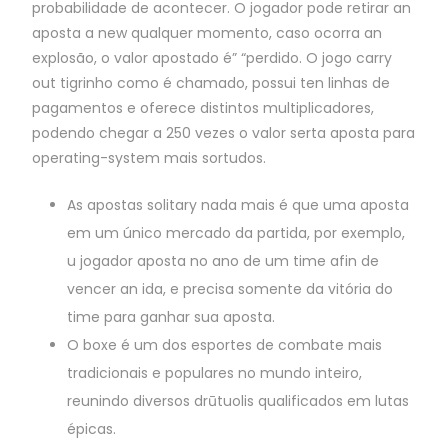
probabilidade de acontecer. O jogador pode retirar an
aposta a new qualquer momento, caso ocorra an
explosão, o valor apostado é” “perdido. O jogo carry
out tigrinho como é chamado, possui ten linhas de
pagamentos e oferece distintos multiplicadores,
podendo chegar a 250 vezes o valor serta aposta para
operating-system mais sortudos.
As apostas solitary nada mais é que uma aposta
em um único mercado da partida, por exemplo,
u jogador aposta no ano de um time afin de
vencer an ida, e precisa somente da vitória do
time para ganhar sua aposta.
O boxe é um dos esportes de combate mais
tradicionais e populares no mundo inteiro,
reunindo diversos drūtuolis qualificados em lutas
épicas.