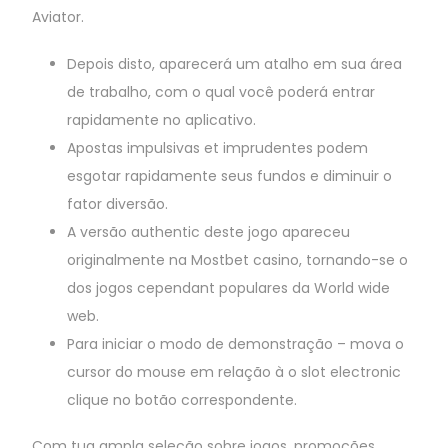
Aviator.
Depois disto, aparecerá um atalho em sua área
de trabalho, com o qual você poderá entrar
rapidamente no aplicativo.
Apostas impulsivas et imprudentes podem
esgotar rapidamente seus fundos e diminuir o
fator diversão.
A versão authentic deste jogo apareceu
originalmente na Mostbet casino, tornando-se o
dos jogos cependant populares da World wide
web.
Para iniciar o modo de demonstração – mova o
cursor do mouse em relação à o slot electronic
clique no botão correspondente.
Com tua ampla seleção sobre jogos, promoções