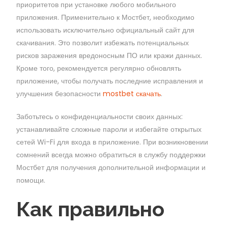
приоритетов при установке любого мобильного
приложения. Применительно к Мостбет, необходимо
использовать исключительно официальный сайт для
скачивания. Это позволит избежать потенциальных
рисков заражения вредоносным ПО или кражи данных.
Кроме того, рекомендуется регулярно обновлять
приложение, чтобы получать последние исправления и
улучшения безопасности
mostbet скачать
.
Заботьтесь о конфиденциальности своих данных:
устанавливайте сложные пароли и избегайте открытых
сетей Wi-Fi для входа в приложение. При возникновении
сомнений всегда можно обратиться в службу поддержки
Мостбет для получения дополнительной информации и
помощи.
Как правильно