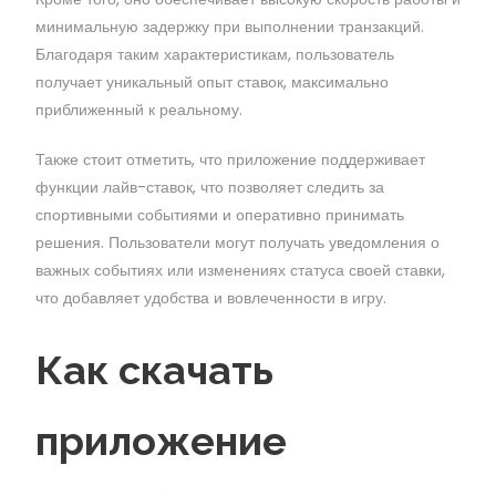
минимальную задержку при выполнении транзакций.
Благодаря таким характеристикам, пользователь
получает уникальный опыт ставок, максимально
приближенный к реальному.
Также стоит отметить, что приложение поддерживает
функции лайв-ставок, что позволяет следить за
спортивными событиями и оперативно принимать
решения. Пользователи могут получать уведомления о
важных событиях или изменениях статуса своей ставки,
что добавляет удобства и вовлеченности в игру.
Как скачать
приложение