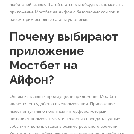
любителей ставок. В этой статье мы обсудим, как скачать
приложение Мостбет на Айфон с безопасных ссылок, и
рассмотрим основные этапы установки.
Почему выбирают
приложение
Мостбет на
Айфон?
Одним из главных преимуществ приложения Мостбет
является его удобство в использовании. Приложение
имеет интуитивно понятный интерфейс, который
позволяет пользователям с легкостью находить нужные
события и делать ставки в режиме реального времени.
Кроме того, оно обеспечивает высокую скорость работы и