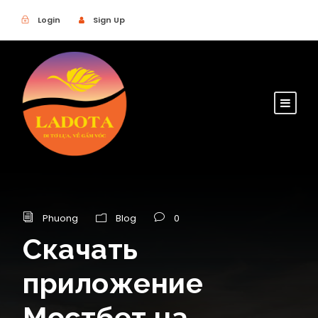
Login
Sign Up
Phuong
Blog
0
Скачать
приложение
Мостбет на