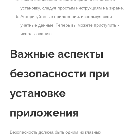
установку, следуя простым инструкциям на экране.
Авторизуйтесь в приложении, используя свои
учетные данные. Теперь вы можете приступить к
использованию.
Важные аспекты
безопасности при
установке
приложения
Безопасность должна быть одним из главных