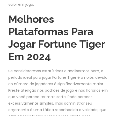
valor em jogo.
Melhores
Plataformas Para
Jogar Fortune Tiger
Em 2024
Se considerarmos estatísticas e analisarmos bem, o
período ideal para jogar Fortune Tiger é à noite, devido
ao número de jogadores é significativamente maior.
Preste atenção nos padrões de jogo e nos horários em
que você parece ter mais sorte. Pode parecer
excessivamente simples, mas administrar seu
orçamento é uma tática reconhecida e validada, que