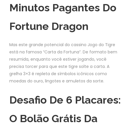
Minutos Pagantes Do
Fortune Dragon
Mas este grande potencial do cassino Jogo do Tigre
está na famosa “Carta da Fortuna”. De formato bem
resumida, enquanto você estiver jogando, você
precisa torcer para que este tigre solte a carta. A
grelha 3×3 é repleta de símbolos icônicos como
moedas do ouro, lingotes e amuletos da sorte.
Desafio De 6 Placares:
O Bolão Grátis Da