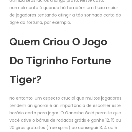
otimiza seus lucros a longo prazo. Neste caso,
normalmente é quando há também um fluxo maior
de jogadores tentando atingir a tão sonhada carta do
tigre da fortuna, por exemplo.
Quem Criou O Jogo
Do Tigrinho Fortune
Tiger?
No entanto, um aspecto crucial que muitos jogadores
tendem an ignorar é an importância de escolher este
horário certo para jogar. O Ganesha Gold permite que
você ative o bônus de rodadas grátis e ganhe 12, 15 ou
20 giros gratuitos (free spins) ao conseguir 3, 4 ou 5