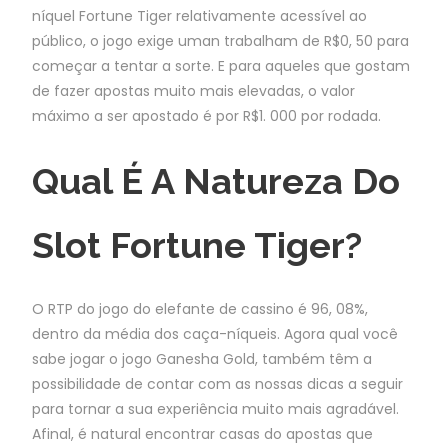
níquel Fortune Tiger relativamente acessível ao
público, o jogo exige uman trabalham de R$0, 50 para
começar a tentar a sorte. E para aqueles que gostam
de fazer apostas muito mais elevadas, o valor
máximo a ser apostado é por R$1. 000 por rodada.
Qual É A Natureza Do
Slot Fortune Tiger?
O RTP do jogo do elefante de cassino é 96, 08%,
dentro da média dos caça-níqueis. Agora qual você
sabe jogar o jogo Ganesha Gold, também têm a
possibilidade de contar com as nossas dicas a seguir
para tornar a sua experiência muito mais agradável.
Afinal, é natural encontrar casas do apostas que