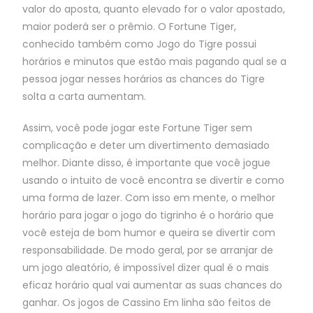
valor do aposta, quanto elevado for o valor apostado,
maior poderá ser o prêmio. O Fortune Tiger,
conhecido também como Jogo do Tigre possui
horários e minutos que estão mais pagando qual se a
pessoa jogar nesses horários as chances do Tigre
solta a carta aumentam.
Assim, você pode jogar este Fortune Tiger sem
complicação e deter um divertimento demasiado
melhor. Diante disso, é importante que você jogue
usando o intuito de você encontra se divertir e como
uma forma de lazer. Com isso em mente, o melhor
horário para jogar o jogo do tigrinho é o horário que
você esteja de bom humor e queira se divertir com
responsabilidade. De modo geral, por se arranjar de
um jogo aleatório, é impossível dizer qual é o mais
eficaz horário qual vai aumentar as suas chances do
ganhar. Os jogos de Cassino Em linha são feitos de