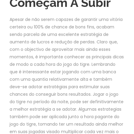
Começam A Subir
Apesar de não serem capazes de garantir uma vitória
certeira ou 100% de chance de bons fins, acabam
sendo parcela de uma excelente estratégia de
aumento de lucros e redução de perdas. Claro que,
com o objectivo de aproveitar mais ainda esses
momentos, é importante conhecer as principais dicas
de modo a cada hora do jogo do tigre. Lembrando
que é interessante estar jogando com uma banca
com uma quantia relativamente alta e também
deve-se adotar estratégias para estimular suas
chances do conseguir bons resultados. Jogar o jogo
do tigre no período da noite, pode ser definitivamente
a melhor estratégia a se adotar. Algumas estrategias
também pode ser aplicada junto a hora pagante do
jogo do tigre, tomando ter um resultado ainda melhor
em suas jogadas visado multiplicar cada vez mais o