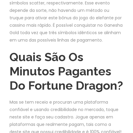
símbolos scatter, respectivamente. Esse evento
depende da sorte, não havendo um método ou
truque para ativar este bônus do jogo do elefante por
cassino mais rápido. É possível conquistar no Ganesha
Gold toda vez que três símbolos idênticos se alinham
em uma das possíveis linhas de pagamento.
Quais São Os
Minutos Pagantes
Do Fortune Dragon?
Mas se tem receio e procuran uma plataforma
confiável e usando credibilidade no mercado, toque
neste site e faça seu cadastro. Jogue apenas em
plataformas que realmente pagam, tais como a
deste site que possui credibilidade e é 100% confiável!