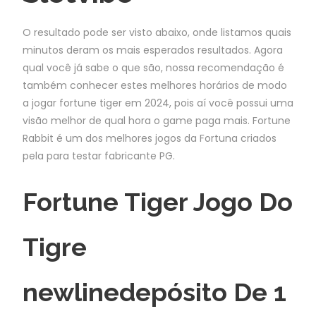
O resultado pode ser visto abaixo, onde listamos quais
minutos deram os mais esperados resultados. Agora
qual você já sabe o que são, nossa recomendação é
também conhecer estes melhores horários de modo
a jogar fortune tiger em 2024, pois aí você possui uma
visão melhor de qual hora o game paga mais. Fortune
Rabbit é um dos melhores jogos da Fortuna criados
pela para testar fabricante PG.
Fortune Tiger Jogo Do
Tigre
newlinedepósito De 1