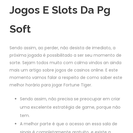
Jogos E Slots Da Pg
Soft
Sendo assim, ao perder, não desista de imediato, a
próxima jogada é possibilitado a ser seu momento de
sorte. Sejam todos muito com calma vindos an ainda
mais um artigo sobre jogos de casinos online. E este
momento vamos falar a respeito de como saber este
melhor horário para jogar Fortune Tiger.
Sendo assim, não precisa se preocupar em criar
uma excelente estratégia de game, porque não
tem.
A melhor parte é que o acesso an essa sala de
sinais é completamente gratuito, e existe a