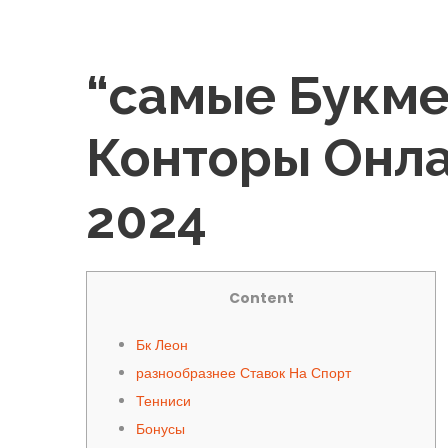
“самые Букм
Конторы Онла
2024
Content
Бк Леон
разнообразнее Ставок На Спорт
Тенниси
Бонусы