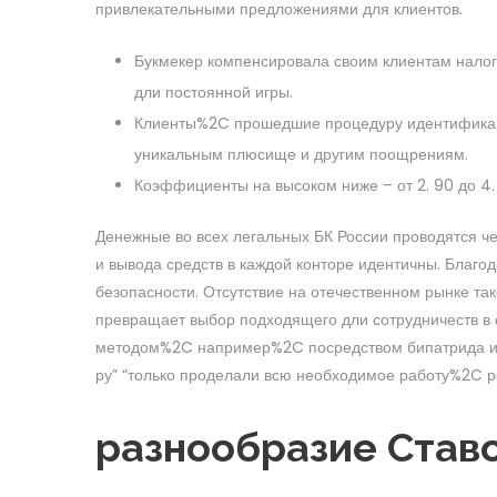
привлекательными предложениями для клиентов.
Букмекер компенсировала своим клиентам нало
дли постоянной игры.
Клиенты%2C прошедшие процедуру идентифика
уникальным плюсище и другим поощрениям.
Коэффициенты на высоком ниже – от 2. 90 до 4.
Денежные во всех легальных БК России проводятся 
и вывода средств в каждой конторе идентичны. Благо
безопасности. Отсутствие на отечественном рынке та
превращает выбор подходящего дли сотрудничеств в 
методом%2C например%2C посредством бипатрида из
ру” “только проделали всю необходимое работу%2C р
разнообразие Став