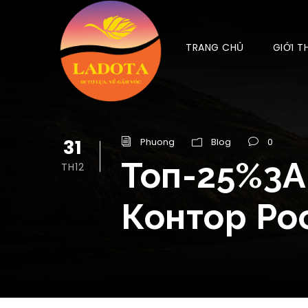
TRANG CHỦ
GIỚI T
31
Phuong
Blog
0
Топ-25%3A
TH12
Контор Ро