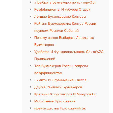
а Выбрать Букмекерскую контору%3F
Коэффициенты И кубуров Ставок
Лучшие Букмекерские Конторы
Рейтинг Букмекерских Контор России
ноунсом Росписи Событий
Почему важно Выбирать Легальных
Букмекеров
Удобство И Функциональность Сайта%2C
Приложений
Топ Букмекеров России вопреки
Коэффициентам
Лимиты И Ограничение Счетов
Другие Рейтинги Букмекеров
Краткий Обзор плюсов И Минусов Бк
Мобильные Приложения
преимущества Приложений Бк