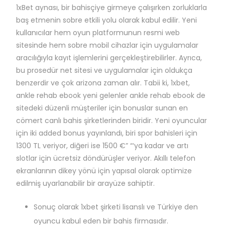
1xBet aynası, bir bahisçiye girmeye çalışırken zorluklarla
baş etmenin sobre etkili yolu olarak kabul edilir. Yeni
kullanıcılar hem oyun platformunun resmi web
sitesinde hem sobre mobil cihazlar için uygulamalar
aracılığıyla kayıt işlemlerini gerçekleştirebilirler. Ayrıca,
bu prosedür net sitesi ve uygulamalar için oldukça
benzerdir ve çok arizona zaman alır. Tabii ki, 1xbet,
ankle rehab ebook yeni gelenler ankle rehab ebook de
sitedeki düzenli müşteriler için bonuslar sunan en
cömert canlı bahis şirketlerinden biridir. Yeni oyuncular
için iki added bonus yayınlandı, biri spor bahisleri için
1300 TL veriyor, diğeri ise 1500 €” “‘ya kadar ve artı
slotlar için ücretsiz döndürüşler veriyor. Akıllı telefon
ekranlarının dikey yönü için yapısal olarak optimize
edilmiş uyarlanabilir bir arayüze sahiptir.
Sonuç olarak 1xbet şirketi lisanslı ve Türkiye den
oyuncu kabul eden bir bahis firmasıdır.