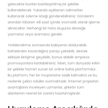
gelecekte bunları basitleştirilmiş bir şekilde
kullanabilecek. Yukarıda açıklanan talimatları
kullanarak ödeme isteği gönderebilirsiniz. Gönderim
anından itibaren 48 saat içinde otomatik olarak işleme
alınacaktır. Herhangi bir hata oluşursa desteğe
yazmanız veya aramanız gerekir.
Yetkilendirme sonrasında bakiyenizi doldurabilir,
bahislerden kazandığınız parayı çekebilir, destek
ekibiyle iletişime geçebilir, bonus alabilir empieza
promosyonlara katılabilirsiniz. 1xbet, tüm dünyada etkin
bir şekilde hizmet sunan bir online bahis platformdur.
Bu platform, her bir müşterisine sadık kalmakta ve bu
nedenle çekici ödüller sunmaktadır. İnternet projesinin
avantajlarını inceleyen uzmanlar, şirketin tüm
alanlarının nesnel bir özetini hazırlamışlardır.