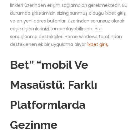
linkleri üzerinden erişim sağlamaları gerekmektedir. Bu
durumda şirketimizin sizing sunmuş olduğu 1xbet giriş
ve en yeni adres butonları üzerinden sorunsuz olarak
erişim işlemlerinizi tamamlayabilirsiniz. Hızlı
sonuçlanma destekçileri Home windows tarafından
desteklenen ek bir uygulama alıyor
1xbet giriş
.
Bet” “mobil Ve
Masaüstü: Farklı
Platformlarda
Gezinme