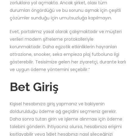
zorluklara yol açmakta. Ancak şirket, olası tüm
durumları öngördüğü ve bu sorunu aşmak için çeşitli
çözümler sunduğu için umutsuzluğa kapılmayın.
Evet, portalımız yasal olarak çalışmaktadır ve müşteri
verileri modern şifreleme protokolleriyle
korunmaktadır. Daha egzotik etkinliklerin hayranları
attrazione, snooker, seka empieza plaj futboluna ilgi
gösterebilir. Tesisimize gelen her ziyaretçi, durante karlı
ve uygun ödeme yöntemini seçebilir.”
Bet Giriş
Kişisel hesabınıza giriş yapmanız ve bakiyenin
doldurulduğu ödeme ağ geçidini seçmeniz gerekir.
Daha sonra tutarı girin ve işleme alınması için ödeme
talebini gönderin. İhtiyacınız olursa, hesabınıza erişimi
kısıtlayabilir veya 1xBet hesabınızı nasıl sileceğinizi