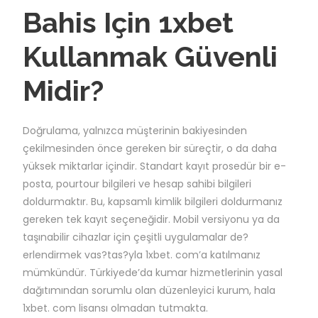
Bahis Için 1xbet
Kullanmak Güvenli
Midir?
Doğrulama, yalnızca müşterinin bakiyesinden
çekilmesinden önce gereken bir süreçtir, o da daha
yüksek miktarlar içindir. Standart kayıt prosedür bir e-
posta, pourtour bilgileri ve hesap sahibi bilgileri
doldurmaktır. Bu, kapsamlı kimlik bilgileri doldurmanız
gereken tek kayıt seçeneğidir. Mobil versiyonu ya da
taşınabilir cihazlar için çeşitli uygulamalar de?
erlendirmek vas?tas?yla 1xbet. com’a katılmanız
mümkündür. Türkiyede’da kumar hizmetlerinin yasal
dağıtımından sorumlu olan düzenleyici kurum, hala
1xbet. com lisansı olmadan tutmakta.