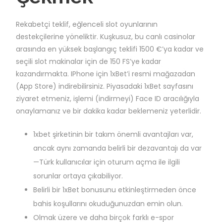
Rekabetçi teklif, eğlenceli slot oyunlarının
destekçilerine yöneliktir. Kuşkusuz, bu canlı casinolar
arasında en yüksek başlangıç teklifi 1500 €’ya kadar ve
seçili slot makinalar için de 150 FS’ye kadar
kazandırmakta. IPhone için 1xBet’i resmi mağazadan
(App Store) indirebilirsiniz. Piyasadaki 1xBet sayfasını
ziyaret etmeniz, işlemi (indirmeyi) Face ID aracılığıyla
onaylamanız ve bir dakika kadar beklemeniz yeterlidir.
1xbet şirketinin bir takım önemli avantajları var,
ancak aynı zamanda belirli bir dezavantajı da var
—Türk kullanıcılar için oturum açma ile ilgili
sorunlar ortaya çıkabiliyor.
Belirli bir 1xBet bonusunu etkinleştirmeden önce
bahis koşullarını okuduğunuzdan emin olun.
Olmak üzere ve daha birçok farklı e-spor