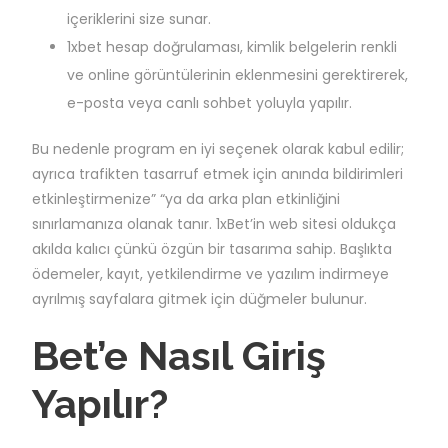
içeriklerini size sunar.
1xbet hesap doğrulaması, kimlik belgelerin renkli
ve online görüntülerinin eklenmesini gerektirerek,
e-posta veya canlı sohbet yoluyla yapılır.
Bu nedenle program en iyi seçenek olarak kabul edilir;
ayrıca trafikten tasarruf etmek için anında bildirimleri
etkinleştirmenize” “ya da arka plan etkinliğini
sınırlamanıza olanak tanır. 1xBet’in web sitesi oldukça
akılda kalıcı çünkü özgün bir tasarıma sahip. Başlıkta
ödemeler, kayıt, yetkilendirme ve yazılım indirmeye
ayrılmış sayfalara gitmek için düğmeler bulunur.
Bet’e Nasıl Giriş
Yapılır?