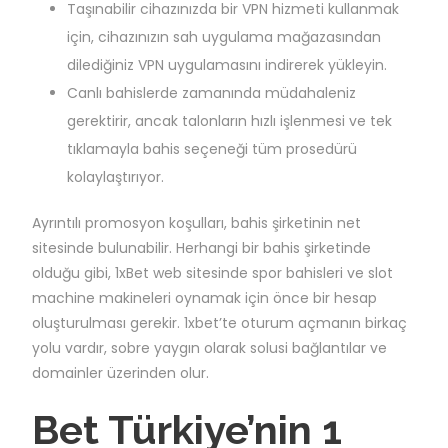
Taşınabilir cihazınızda bir VPN hizmeti kullanmak
için, cihazınızın sah uygulama mağazasından
dilediğiniz VPN uygulamasını indirerek yükleyin.
Canlı bahislerde zamanında müdahaleniz
gerektirir, ancak talonların hızlı işlenmesi ve tek
tıklamayla bahis seçeneği tüm prosedürü
kolaylaştırıyor.
Ayrıntılı promosyon koşulları, bahis şirketinin net
sitesinde bulunabilir. Herhangi bir bahis şirketinde
olduğu gibi, 1xBet web sitesinde spor bahisleri ve slot
machine makineleri oynamak için önce bir hesap
oluşturulması gerekir. 1xbet’te oturum açmanın birkaç
yolu vardır, sobre yaygın olarak solusi bağlantılar ve
domainler üzerinden olur.
Bet Türkiye’nin 1