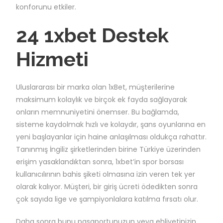
konforunu etkiler.
24 1xbet Destek
Hizmeti
Uluslararası bir marka olan 1xBet, müşterilerine
maksimum kolaylık ve birçok ek fayda sağlayarak
onların memnuniyetini önemser. Bu bağlamda,
sisteme kaydolmak hızlı ve kolaydır, şans oyunlarına en
yeni başlayanlar için haine anlaşılması oldukça rahattır.
Tanınmış İngiliz şirketlerinden birine Türkiye üzerinden
erişim yasaklandıktan sonra, 1xbet’in spor borsası
kullanıcılırının bahis şiketi olmasına izin veren tek yer
olarak kalıyor. Müşteri, bir giriş ücreti ödedikten sonra
çok sayıda lige ve şampiyonlalara katılma fırsatı olur.
Daha sonra bunu pasaportunuzun veya ehliyetinizin