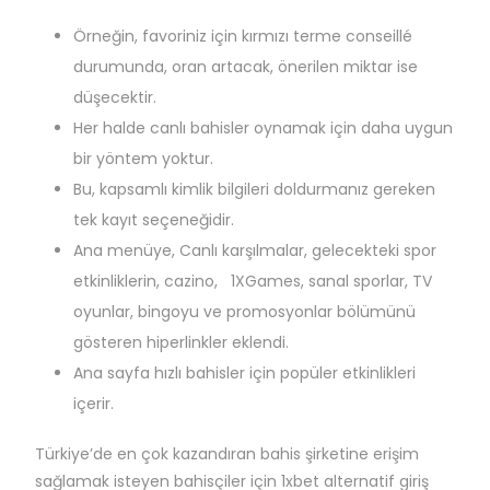
Örneğin, favoriniz için kırmızı terme conseillé
durumunda, oran artacak, önerilen miktar ise
düşecektir.
Her halde canlı bahisler oynamak için daha uygun
bir yöntem yoktur.
Bu, kapsamlı kimlik bilgileri doldurmanız gereken
tek kayıt seçeneğidir.
Ana menüye, Canlı karşılmalar, gelecekteki spor
etkinliklerin, cazino, 1XGames, sanal sporlar, TV
oyunlar, bingoyu ve promosyonlar bölümünü
gösteren hiperlinkler eklendi.
Ana sayfa hızlı bahisler için popüler etkinlikleri
içerir.
Türkiye’de en çok kazandıran bahis şirketine erişim
sağlamak isteyen bahisçiler için 1xbet alternatif giriş