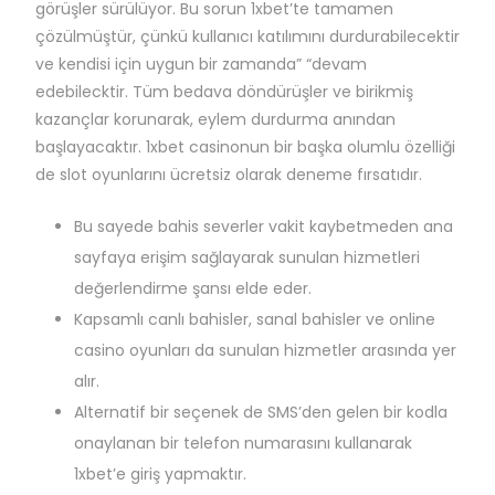
görüşler sürülüyor. Bu sorun 1xbet’te tamamen
çözülmüştür, çünkü kullanıcı katılımını durdurabilecektir
ve kendisi için uygun bir zamanda” “devam
edebilecktir. Tüm bedava döndürüşler ve birikmiş
kazançlar korunarak, eylem durdurma anından
başlayacaktır. 1xbet casinonun bir başka olumlu özelliği
de slot oyunlarını ücretsiz olarak deneme fırsatıdır.
Bu sayede bahis severler vakit kaybetmeden ana
sayfaya erişim sağlayarak sunulan hizmetleri
değerlendirme şansı elde eder.
Kapsamlı canlı bahisler, sanal bahisler ve online
casino oyunları da sunulan hizmetler arasında yer
alır.
Alternatif bir seçenek de SMS’den gelen bir kodla
onaylanan bir telefon numarasını kullanarak
1xbet’e giriş yapmaktır.