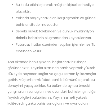
Bu kodu etkinleştirerek müşteri kişisel bir hediye
alacaktır.
Yakında başlayacak olan karşılaşmalar ve güncel
bahisler sitede mevcuttur.
Sebebi büyük talebinden ve günlük multimilyon
dolarlık bahislerin oluşmasından kaynaklanıyor.
Faturasız hatlar üzerinden yapılan işlemler ise TL
cinsinden kesilir.
Ana ekranda bahis şirketini başlatacak bir simge
görünecektir. Yayınlar sırasında bahis yapmak yüksek
düzeyde heyecan sağlar ve çoğu zaman iyi kazançlar
getirir. Müşterilerimiz 1xbet canlı bölümünü açarak bu
deneyimi yaşayabilirler. Bu bölümde ayrıca önceki
yarışmaların sonuçlarını ve oyundaki bahisler için diğer
faydalı bilgileri bulabilirsiniz. Yayın hizmeti yüksek
kalitededir çünkü bahis sonuçlarını ve oyuncuların