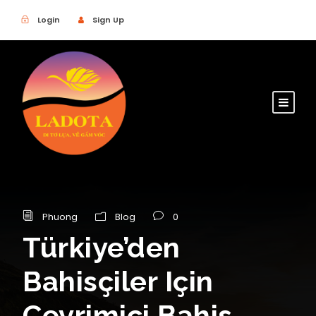
Login
Sign Up
Phuong
Blog
0
Türkiye’den
Bahisçiler Için
Çevrimiçi Bahis