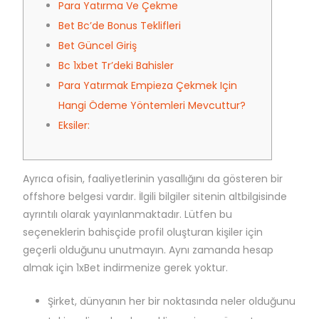
Para Yatırma Ve Çekme
Bet Bc’de Bonus Teklifleri
Bet Güncel Giriş
Bc 1xbet Tr’deki Bahisler
Para Yatırmak Empieza Çekmek Için
Hangi Ödeme Yöntemleri Mevcuttur?
Eksiler:
Ayrıca ofisin, faaliyetlerinin yasallığını da gösteren bir
offshore belgesi vardır. İlgili bilgiler sitenin altbilgisinde
ayrıntılı olarak yayınlanmaktadır. Lütfen bu
seçeneklerin bahisçide profil oluşturan kişiler için
geçerli olduğunu unutmayın. Aynı zamanda hesap
almak için 1xBet indirmenize gerek yoktur.
Şirket, dünyanın her bir noktasında neler olduğunu