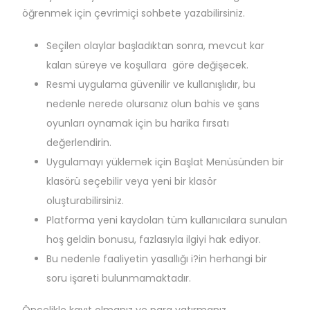
öğrenmek için çevrimiçi sohbete yazabilirsiniz.
Seçilen olaylar başladıktan sonra, mevcut kar
kalan süreye ve koşullara göre değişecek.
Resmi uygulama güvenilir ve kullanışlıdır, bu
nedenle nerede olursanız olun bahis ve şans
oyunları oynamak için bu harika fırsatı
değerlendirin.
Uygulamayı yüklemek için Başlat Menüsünden bir
klasörü seçebilir veya yeni bir klasör
oluşturabilirsiniz.
Platforma yeni kaydolan tüm kullanıcılara sunulan
hoş geldin bonusu, fazlasıyla ilgiyi hak ediyor.
Bu nedenle faaliyetin yasallığı i?in herhangi bir
soru işareti bulunmamaktadır.
Öncelikle kayıt olmanız ve para yatırmanız