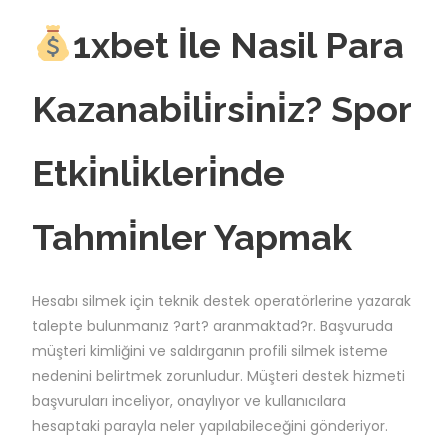
1xbet İle Nasil Para
Kazanabi̇li̇rsi̇ni̇z? Spor
Etki̇nli̇kleri̇nde
Tahmi̇nler Yapmak
Hesabı silmek için teknik destek operatörlerine yazarak
talepte bulunmanız ?art? aranmaktad?r. Başvuruda
müşteri kimliğini ve saldırganın profili silmek isteme
nedenini belirtmek zorunludur. Müşteri destek hizmeti
başvuruları inceliyor, onaylıyor ve kullanıcılara
hesaptaki parayla neler yapılabileceğini gönderiyor.