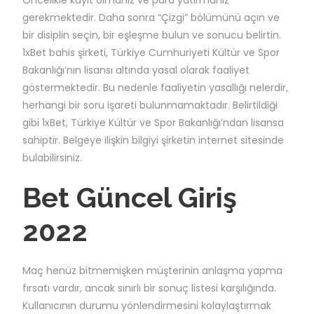
gerekmektedir. Daha sonra “Çizgi” bölümünü açın ve
bir disiplin seçin, bir eşleşme bulun ve sonucu belirtin.
1xBet bahis şirketi, Türkiye Cumhuriyeti Kültür ve Spor
Bakanlığı’nın lisansı altında yasal olarak faaliyet
göstermektedir. Bu nedenle faaliyetin yasallığı nelerdir,
herhangi bir soru işareti bulunmamaktadır. Belirtildiği
gibi 1xBet, Türkiye Kültür ve Spor Bakanlığı’ndan lisansa
sahiptir. Belgeye ilişkin bilgiyi şirketin internet sitesinde
bulabilirsiniz.
Bet Güncel Giriş
2022
Maç henüz bitmemişken müşterinin anlaşma yapma
fırsatı vardır, ancak sınırlı bir sonuç listesi karşılığında.
Kullanıcının durumu yönlendirmesini kolaylaştırmak