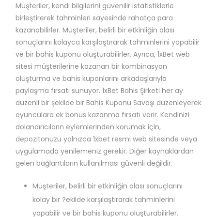
Müşteriler, kendi bilgilerini güvenilir istatistiklerle
birleştirerek tahminleri sayesinde rahatça para
kazanabilirler. Müşteriler, belirli bir etkinliğin olası
sonuçlarını kolayca karşılaştırarak tahminlerini yapabilir
ve bir bahis kuponu oluşturabilirler. Ayrıca, 1xBet web
sitesi müşterilerine kazanan bir kombinasyon
oluşturma ve bahis kuponlarını arkadaşlarıyla
paylaşma fırsatı sunuyor. 1xBet Bahis Şirketi her ay
düzenli bir şekilde bir Bahis Kuponu Savaşı düzenleyerek
oyunculara ek bonus kazanma fırsatı verir. Kendinizi
dolandırıcıların eylemlerinden korumak için,
depozitonuzu yalnızca 1xbet resmi web sitesinde veya
uygulamada yenilemeniz gerekir. Diğer kaynaklardan
gelen bağlantıların kullanılması güvenli değildir.
Müşteriler, belirli bir etkinliğin olası sonuçlarını
kolay bir ?ekilde karşılaştırarak tahminlerini
yapabilir ve bir bahis kuponu oluşturabilirler.