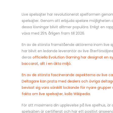
Live spelsajter har revolutionerat spelformen genom
spelsajter. Genom att erbjuda spelare möjligheten at
dessa lösningar blivit alltmer populära. Enligt en ra
växa med 25% årligen fram till 2026.
En av de största framstående aktörerna inom live 
har blivit en ledande leverantör av live återförsälj
deras
officiella Evolution Gaming har designat en s
baccarat, allt i en äkta miljö.
En av de största fascinerande aspekterna av live ca
Deltagare kan prata med dealers och övriga deltaga
bevisat sig vara särskilt lockande för nyare gruppe
fakta om live spelsajter, kolla
Wikipedia
.
För att maximera din upplevelse på live spelhus, är de
spelsajten är certifierat och har ett positivt anse