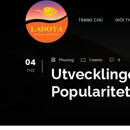
TRANG CHỦ
GIỚI T
04
Phuong
Casino
0
Utveckling
TH3
Popularite