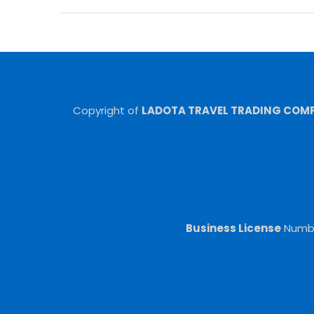
Copyright of
LADOTA TRAVEL TRADING COMPA
Business License
Numb