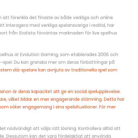
 att förenkla det finaste av både verkliga och online
t interagera med verkliga spelansvariga i realtid, har
pport från Statista förväntas marknaden för live spelhus
spelhus är Evolution Gaming, som etablerades 2006 och
are-spel. Du kan granska mer om deras förbättringar på
ystem där spelare kan avnjuta av traditionella spel som
sinon är deras kapacitet att ge en social spelupplevelse.
re, vilket bildar en mer engagerande stämning. Detta har
r som söker engagemang i sina spelsituationer. För mer
t nödvändigt att välja rätt lösning. Kontrollera alltid att
ende. Dessutom kan det vara fördelaktigt att använda