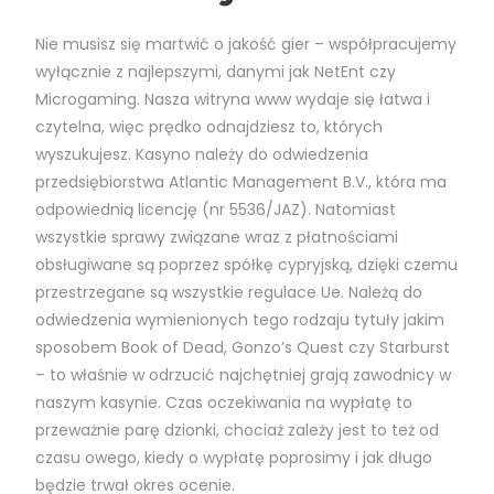
Nie musisz się martwić o jakość gier – współpracujemy
wyłącznie z najlepszymi, danymi jak NetEnt czy
Microgaming. Nasza witryna www wydaje się łatwa i
czytelna, więc prędko odnajdziesz to, których
wyszukujesz. Kasyno należy do odwiedzenia
przedsiębiorstwa Atlantic Management B.V., która ma
odpowiednią licencję (nr 5536/JAZ). Natomiast
wszystkie sprawy związane wraz z płatnościami
obsługiwane są poprzez spółkę cypryjską, dzięki czemu
przestrzegane są wszystkie regulace Ue. Należą do
odwiedzenia wymienionych tego rodzaju tytuły jakim
sposobem Book of Dead, Gonzo’s Quest czy Starburst
– to właśnie w odrzucić najchętniej grają zawodnicy w
naszym kasynie. Czas oczekiwania na wypłatę to
przeważnie parę dzionki, chociaż zależy jest to też od
czasu owego, kiedy o wypłatę poprosimy i jak długo
będzie trwał okres ocenie.