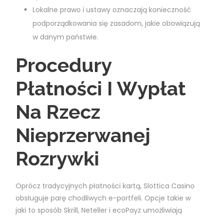
Lokalne prawo i ustawy oznaczają konieczność
podporządkowania się zasadom, jakie obowiązują
w danym państwie.
Procedury
Płatności I Wypłat
Na Rzecz
Nieprzerwanej
Rozrywki
Oprócz tradycyjnych płatności kartą, Slottica Casino
obsługuje parę chodliwych e-portfeli. Opcje takie w
jaki to sposób Skrill, Neteller i ecoPayz umożliwiają