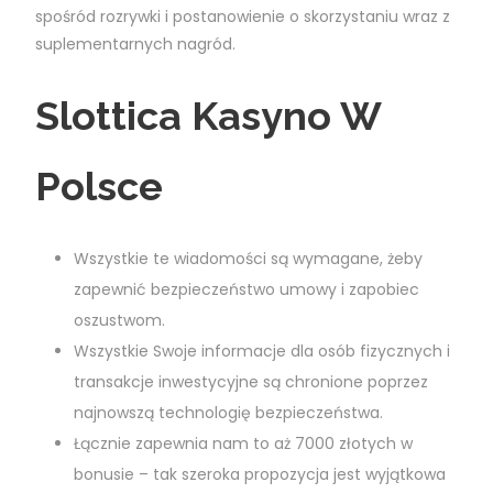
spośród rozrywki i postanowienie o skorzystaniu wraz z
suplementarnych nagród.
Slottica Kasyno W
Polsce
Wszystkie te wiadomości są wymagane, żeby
zapewnić bezpieczeństwo umowy i zapobiec
oszustwom.
Wszystkie Swoje informacje dla osób fizycznych i
transakcje inwestycyjne są chronione poprzez
najnowszą technologię bezpieczeństwa.
Łącznie zapewnia nam to aż 7000 złotych w
bonusie – tak szeroka propozycja jest wyjątkowa