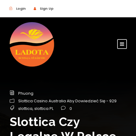
Login
Sign Up
Phuong
Slottica Casino Australia Aby Dowiedzieć Się - 929
slottica
,
slottica PL
0
Slottica Czy