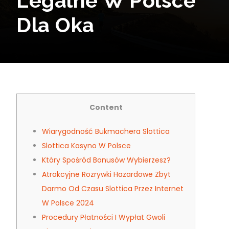
Legalne W Polsce
Dla Oka
Content
Wiarygodność Bukmachera Slottica
Slottica Kasyno W Polsce
Który Spośród Bonusów Wybierzesz?
Atrakcyjne Rozrywki Hazardowe Zbyt
Darmo Od Czasu Slottica Przez Internet
W Polsce 2024
Procedury Płatności I Wypłat Gwoli