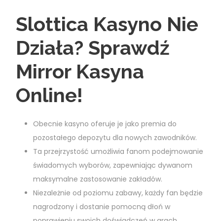
Slottica Kasyno Nie
Działa? Sprawdź
Mirror Kasyna
Online!
Obecnie kasyno oferuje je jako premia do
pozostałego depozytu dla nowych zawodników.
Ta przejrzystość umożliwia fanom podejmowanie
świadomych wyborów, zapewniając dywanom
maksymalne zastosowanie zakładów.
Niezależnie od poziomu zabawy, każdy fan będzie
nagrodzony i dostanie pomocną dłoń w
poprawieniu swoich doświadczeń w grach.