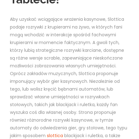
Aby uzyskać wciągające wrażenia kasynowe, Slottica
podaje rozrywki z krupierami na żywo, w których fani
mogą wchodzić w interakcje spośród fachowymi
krupierami w momencie faktycznym. A gwoli tych,
którzy lubią strategiczne rozrywki karciane, dostępne
są różne wersje scrable, zapewniające nieskończone
możliwości zobrazowania własnych umiejętności.
Oprócz zakładów muzycznych, Slottica proponuje
imponujący wybór gier kasynowych. Niezależnie od
tego, lub wolisz kręcić bębnami automatów, lub
sprawdzać własne umiejętności w rozrywkach
stołowych, takich jak blackjack i ruletka, każdy fan
wyszuka coś dla własnej osoby. Strona proponuje
również różnorodne rozrywki kasynowe, w tymże
automaty do odwiedzenia gier, gry stołowe, tego typu
jakim sposobem
slottica
blackjack i ruletka, a także