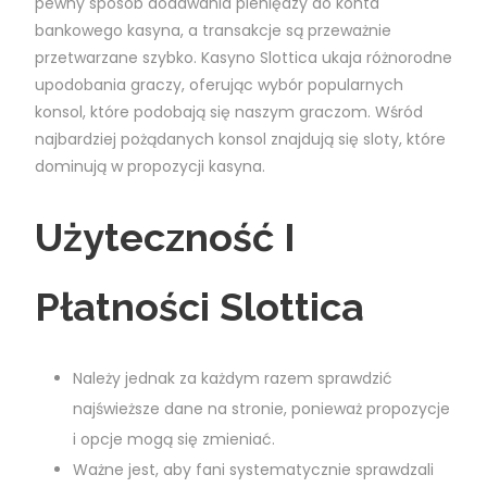
pewny sposób dodawania pieniędzy do konta
bankowego kasyna, a transakcje są przeważnie
przetwarzane szybko. Kasyno Slottica ukaja różnorodne
upodobania graczy, oferując wybór popularnych
konsol, które podobają się naszym graczom. Wśród
najbardziej pożądanych konsol znajdują się sloty, które
dominują w propozycji kasyna.
Użyteczność I
Płatności Slottica
Należy jednak za każdym razem sprawdzić
najświeższe dane na stronie, ponieważ propozycje
i opcje mogą się zmieniać.
Ważne jest, aby fani systematycznie sprawdzali