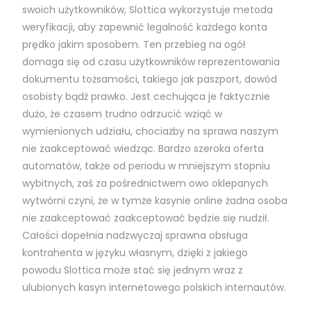
swoich użytkowników, Slottica wykorzystuje metoda
weryfikacji, aby zapewnić legalność każdego konta
prędko jakim sposobem. Ten przebieg na ogół
domaga się od czasu użytkowników reprezentowania
dokumentu tożsamości, takiego jak paszport, dowód
osobisty bądź prawko. Jest cechująca je faktycznie
dużo, że czasem trudno odrzucić wziąć w
wymienionych udziału, chociażby na sprawa naszym
nie zaakceptować wiedząc. Bardzo szeroka oferta
automatów, także od periodu w mniejszym stopniu
wybitnych, zaś za pośrednictwem owo oklepanych
wytwórni czyni, że w tymże kasynie online żadna osoba
nie zaakceptować zaakceptować będzie się nudził.
Całości dopełnia nadzwyczaj sprawna obsługa
kontrahenta w języku własnym, dzięki z jakiego
powodu Slottica może stać się jednym wraz z
ulubionych kasyn internetowego polskich internautów.