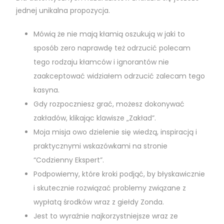
jednej unikalna propozycja.
Mówią że nie mają kłamią oszukują w jaki to
sposób zero naprawdę też odrzucić polecam
tego rodzaju kłamców i ignorantów nie
zaakceptować widziałem odrzucić zalecam tego
kasyna.
Gdy rozpoczniesz grać, możesz dokonywać
zakładów, klikając klawisze „Zakład”.
Moja misja owo dzielenie się wiedzą, inspiracją i
praktycznymi wskazówkami na stronie
“Codzienny Ekspert”.
Podpowiemy, które kroki podjąć, by błyskawicznie
i skutecznie rozwiązać problemy związane z
wypłatą środków wraz z giełdy Zonda.
Jest to wyraźnie najkorzystniejsze wraz ze