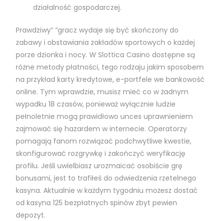
działalność gospodarczej.
Prawdziwy” “gracz wydaje się być skończony do
zabawy i obstawiania zakładów sportowych o każdej
porze dzionka i nocy. W Slottica Casino dostępne są
różne metody płatności, tego rodzaju jakim sposobem
na przykład karty kredytowe, e-portfele we bankowość
online. Tym wprawdzie, musisz mieć co w żadnym
wypadku 18 czasów, ponieważ wyłącznie ludzie
pełnoletnie mogą prawidłowo unces uprawnieniem
zajmować się hazardem w internecie. Operatorzy
pomagają fanom rozwiązać podchwytliwe kwestie,
skonfigurować rozgrywkę i zakończyć weryfikację
profilu. Jeśli uwielbiasz urozmaicać osobiście grę
bonusami, jest to trafiłeś do odwiedzenia rzetelnego
kasyna. Aktualnie w każdym tygodniu możesz dostać
od kasyna 125 bezpłatnych spinów zbyt pewien
depozyt.