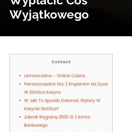
Wyplacic Coś
Wyjątkowego
Content
Lemoncasino – Online Casino
Pierwszorzędne Gry Z Krupierem Na Żywo
W Slottica Kasyno
W Jaki To Sposób Dokonać Wpłaty W
Kasynie Slottica?
Zabrali Wygraną 2500 Zł Z Konta
Bankowego