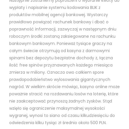
Następnie zostaniemy poproszeni o wybranie kwoty do
wypłaty i napisanie systemu kodowania BLIK z
produktów mobilnej agencji bankowej. Wystarczy
prawidłowo powiązać rachunek bankowy i dbać o
poprawność informacji, zazwyczaj w następnym dniu
roboczym środki zostaną zaksiegowane na rachunku
bankowym bankowym. Ponieważ tysiące graczy na
całym świecie otrzymują od kasyna z darmowymi
spinami bez depozytu bezpłatne dochody z, łączna
ilość free spinów przyznawanych każdego miesiąca
zmierza w miliony. Oznacza owo całkiem spore
prawdopodobieństwo wylosowania gigantycznych
nagród. W wielkim skrócie mówiąc, kasyno online może
poważnie stracić na rozdawaniu losów na loterię, które
nie zaakceptować przynoszą żadnych zysków. Stąd
wzięło się ograniczenie maksymalnej wysokości
wygranej, wynosi to siano od czasu kilkudziesięciu do
odwiedzenia kilku tysiąc zł średnio około 500 PLN.