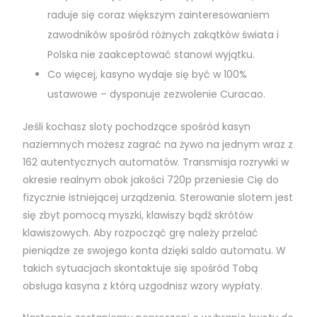
raduje się coraz większym zainteresowaniem
zawodników spośród różnych zakątków świata i
Polska nie zaakceptować stanowi wyjątku.
Co więcej, kasyno wydaje się być w 100%
ustawowe – dysponuje zezwolenie Curacao.
Jeśli kochasz sloty pochodzące spośród kasyn
naziemnych możesz zagrać na żywo na jednym wraz z
162 autentycznych automatów. Transmisja rozrywki w
okresie realnym obok jakości 720p przeniesie Cię do
fizycznie istniejącej urządzenia. Sterowanie slotem jest
się zbyt pomocą myszki, klawiszy bądź skrótów
klawiszowych. Aby rozpocząć grę należy przelać
pieniądze ze swojego konta dzięki saldo automatu. W
takich sytuacjach skontaktuje się spośród Tobą
obsługa kasyna z którą uzgodnisz wzory wypłaty.