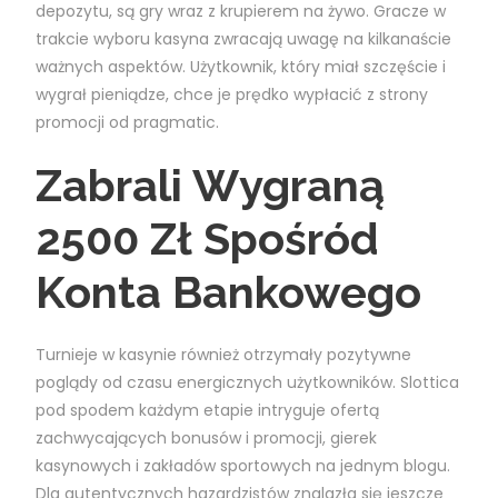
depozytu, są gry wraz z krupierem na żywo. Gracze w
trakcie wyboru kasyna zwracają uwagę na kilkanaście
ważnych aspektów. Użytkownik, który miał szczęście i
wygrał pieniądze, chce je prędko wypłacić z strony
promocji od pragmatic.
Zabrali Wygraną
2500 Zł Spośród
Konta Bankowego
Turnieje w kasynie również otrzymały pozytywne
poglądy od czasu energicznych użytkowników. Slottica
pod spodem każdym etapie intryguje ofertą
zachwycających bonusów i promocji, gierek
kasynowych i zakładów sportowych na jednym blogu.
Dla autentycznych hazardzistów znalazła się jeszcze