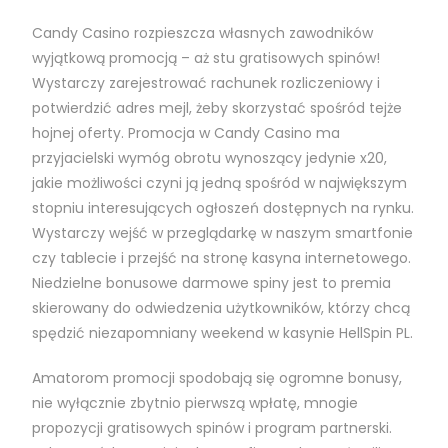
Candy Casino rozpieszcza własnych zawodników
wyjątkową promocją – aż stu gratisowych spinów!
Wystarczy zarejestrować rachunek rozliczeniowy i
potwierdzić adres mejl, żeby skorzystać spośród tejże
hojnej oferty. Promocja w Candy Casino ma
przyjacielski wymóg obrotu wynoszący jedynie x20,
jakie możliwości czyni ją jedną spośród w największym
stopniu interesujących ogłoszeń dostępnych na rynku.
Wystarczy wejść w przeglądarkę w naszym smartfonie
czy tablecie i przejść na stronę kasyna internetowego.
Niedzielne bonusowe darmowe spiny jest to premia
skierowany do odwiedzenia użytkowników, którzy chcą
spędzić niezapomniany weekend w kasynie HellSpin PL.
Amatorom promocji spodobają się ogromne bonusy,
nie wyłącznie zbytnio pierwszą wpłatę, mnogie
propozycji gratisowych spinów i program partnerski.