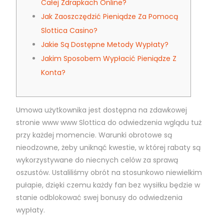
Całej Zdrapkach Online?
Jak Zaoszczędzić Pieniądze Za Pomocą
Slottica Casino?
Jakie Są Dostępne Metody Wypłaty?
Jakim Sposobem Wypłacić Pieniądze Z
Konta?
Umowa użytkownika jest dostępna na zdawkowej
stronie www www Slottica do odwiedzenia wglądu tuż
przy każdej momencie. Warunki obrotowe są
nieodzowne, żeby uniknąć kwestie, w której rabaty są
wykorzystywane do niecnych celów za sprawą
oszustów. Ustaliliśmy obrót na stosunkowo niewielkim
pułapie, dzięki czemu każdy fan bez wysiłku będzie w
stanie odblokować swej bonusy do odwiedzenia
wypłaty.