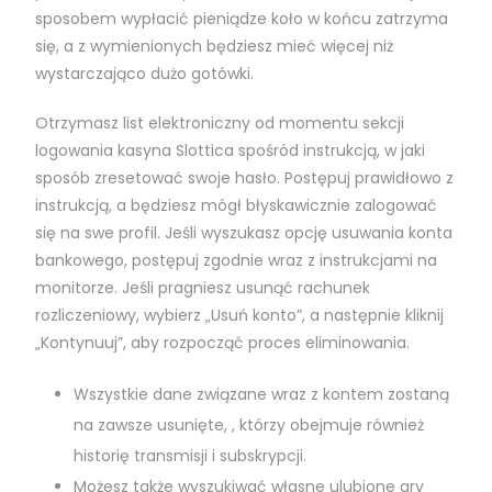
sposobem wypłacić pieniądze koło w końcu zatrzyma
się, a z wymienionych będziesz mieć więcej niż
wystarczająco dużo gotówki.
Otrzymasz list elektroniczny od momentu sekcji
logowania kasyna Slottica spośród instrukcją, w jaki
sposób zresetować swoje hasło. Postępuj prawidłowo z
instrukcją, a będziesz mógł błyskawicznie zalogować
się na swe profil. Jeśli wyszukasz opcję usuwania konta
bankowego, postępuj zgodnie wraz z instrukcjami na
monitorze. Jeśli pragniesz usunąć rachunek
rozliczeniowy, wybierz „Usuń konto”, a następnie kliknij
„Kontynuuj”, aby rozpocząć proces eliminowania.
Wszystkie dane związane wraz z kontem zostaną
na zawsze usunięte, , którzy obejmuje również
historię transmisji i subskrypcji.
Możesz także wyszukiwać własne ulubione gry