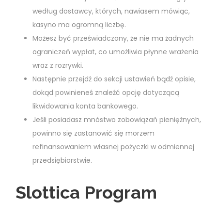
według dostawcy, których, nawiasem mówiąc,
kasyno ma ogromną liczbę.
Możesz być przeświadczony, że nie ma żadnych
ograniczeń wypłat, co umożliwia płynne wrażenia
wraz z rozrywki.
Następnie przejdź do sekcji ustawień bądź opisie,
dokąd powinieneś znaleźć opcję dotyczącą
likwidowania konta bankowego.
Jeśli posiadasz mnóstwo zobowiązań pieniężnych,
powinno się zastanowić się morzem
refinansowaniem własnej pożyczki w odmiennej
przedsiębiorstwie.
Slottica Program