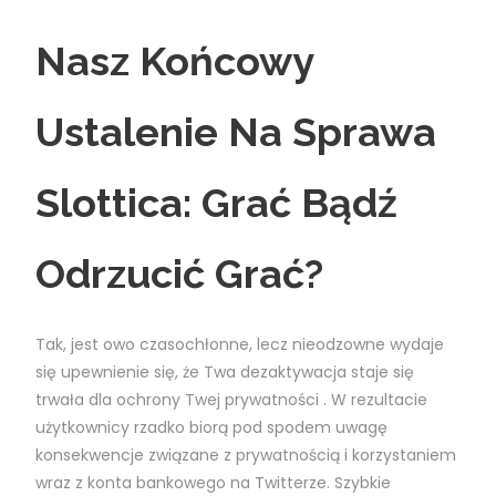
Nasz Końcowy
Ustalenie Na Sprawa
Slottica: Grać Bądź
Odrzucić Grać?
Tak, jest owo czasochłonne, lecz nieodzowne wydaje
się upewnienie się, że Twa dezaktywacja staje się
trwała dla ochrony Twej prywatności . W rezultacie
użytkownicy rzadko biorą pod spodem uwagę
konsekwencje związane z prywatnością i korzystaniem
wraz z konta bankowego na Twitterze. Szybkie