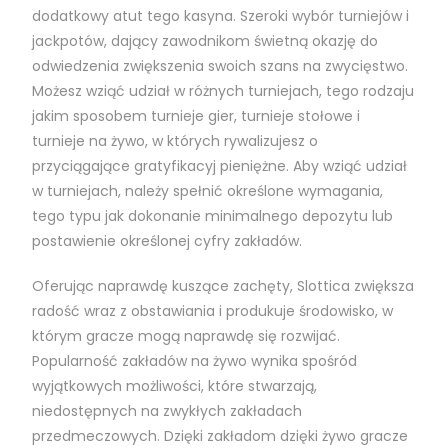
dodatkowy atut tego kasyna. Szeroki wybór turniejów i
jackpotów, dający zawodnikom świetną okazję do
odwiedzenia zwiększenia swoich szans na zwycięstwo.
Możesz wziąć udział w różnych turniejach, tego rodzaju
jakim sposobem turnieje gier, turnieje stołowe i
turnieje na żywo, w których rywalizujesz o
przyciągające gratyfikacyj pieniężne. Aby wziąć udział
w turniejach, należy spełnić określone wymagania,
tego typu jak dokonanie minimalnego depozytu lub
postawienie określonej cyfry zakładów.
Oferując naprawdę kuszące zachęty, Slottica zwiększa
radość wraz z obstawiania i produkuje środowisko, w
którym gracze mogą naprawdę się rozwijać.
Popularność zakładów na żywo wynika spośród
wyjątkowych możliwości, które stwarzają,
niedostępnych na zwykłych zakładach
przedmeczowych. Dzięki zakładom dzięki żywo gracze