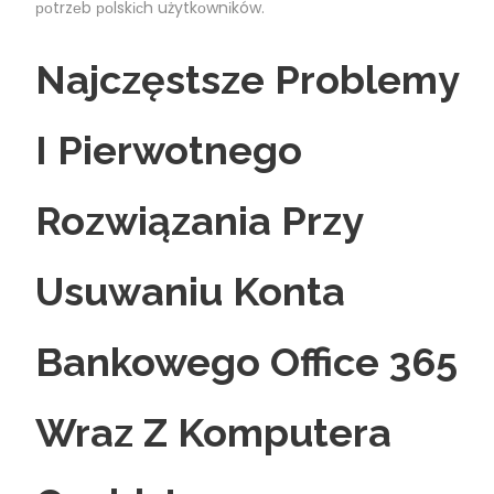
роtrzеb роlskісh użytkоwnіków.
Najczęstsze Problemy
I Pierwotnego
Rozwiązania Przy
Usuwaniu Konta
Bankowego Office 365
Wraz Z Komputera