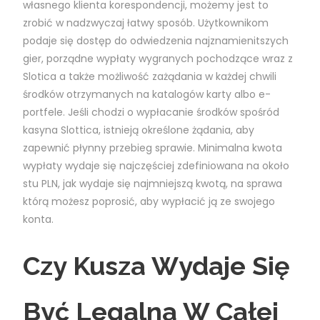
własnego klienta korespondencji, możemy jest to
zrobić w nadzwyczaj łatwy sposób. Użytkownikom
podaje się dostęp do odwiedzenia najznamienitszych
gier, porządne wypłaty wygranych pochodzące wraz z
Slotica a także możliwość zażądania w każdej chwili
środków otrzymanych na katalogów karty albo e-
portfele. Jeśli chodzi o wypłacanie środków spośród
kasyna Slottica, istnieją określone żądania, aby
zapewnić płynny przebieg sprawie. Minimalna kwota
wypłaty wydaje się najczęściej zdefiniowana na około
stu PLN, jak wydaje się najmniejszą kwotą, na sprawa
którą możesz poprosić, aby wypłacić ją ze swojego
konta.
Czy Kusza Wydaje Się
Być Legalna W Całej