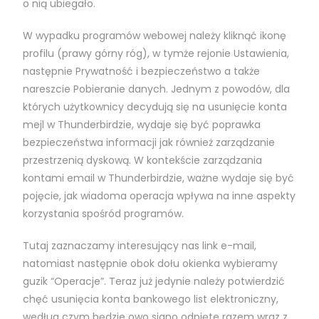
o nią ubiegało.
W wypadku programów webowej należy kliknąć ikonę
profilu (prawy górny róg), w tymże rejonie Ustawienia,
następnie Prywatność i bezpieczeństwo a także
nareszcie Pobieranie danych. Jednym z powodów, dla
których użytkownicy decydują się na usunięcie konta
mejl w Thunderbirdzie, wydaje się być poprawka
bezpieczeństwa informacji jak również zarządzanie
przestrzenią dyskową. W kontekście zarządzania
kontami email w Thunderbirdzie, ważne wydaje się być
pojęcie, jak wiadoma operacja wpływa na inne aspekty
korzystania spośród programów.
Tutaj zaznaczamy interesujący nas link e-mail,
natomiast następnie obok dołu okienka wybieramy
guzik “Operacje”. Teraz już jedynie należy potwierdzić
chęć usunięcia konta bankowego list elektroniczny,
według czym będzie owo siano odpięte razem wraz z