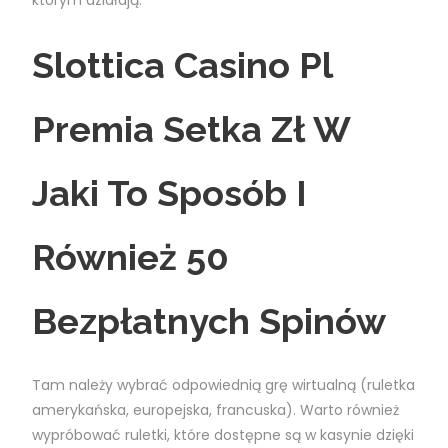
Slottica Casino Pl ️
Premia Setka Zł W
Jaki To Sposób I
Również 50
Bezpłatnych Spinów
Tam należy wybrać odpowiednią grę wirtualną (ruletka
amerykańska, europejska, francuska). Warto również
wypróbować ruletki, które dostępne są w kasynie dzięki