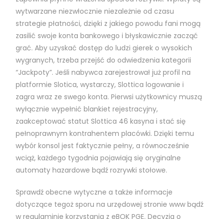
wytwarzane niezwłocznie niezależnie od czasu
strategie płatności, dzięki z jakiego powodu fani mogą
zasilić swoje konta bankowego i błyskawicznie zacząć
grać. Aby uzyskać dostęp do ludzi gierek o wysokich
wygranych, trzeba przejść do odwiedzenia kategorii
“Jackpoty”. Jeśli nabywca zarejestrował już profil na
platformie Slotica, wystarczy, Slottica logowanie i
zagra wraz ze swego konta. Pierwsi użytkownicy muszą
wyłącznie wypełnić blankiet rejestracyjny,
zaakceptować statut Slottica 46 kasyna i stać się
pełnoprawnym kontrahentem placówki. Dzięki temu
wybór konsol jest faktycznie pełny, a równocześnie
wciąż, każdego tygodnia pojawiają się oryginalne
automaty hazardowe bądź rozrywki stołowe.
Sprawdź obecne wytyczne a także informacje
dotyczące tegoż sporu na urzędowej stronie www bądź
w regulaminie korzystania z eBOK PGE. Decyzja o