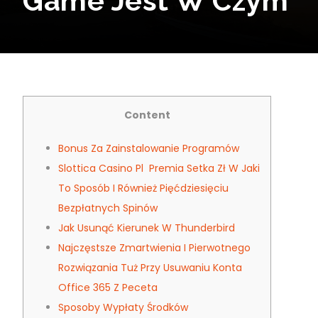
Game Jest W Czym
Content
Bonus Za Zainstalowanie Programów
Slottica Casino Pl ️ Premia Setka Zł W Jaki
To Sposób I Również Pięćdziesięciu
Bezpłatnych Spinów
Jak Usunąć Kierunek W Thunderbird
Najczęstsze Zmartwienia I Pierwotnego
Rozwiązania Tuż Przy Usuwaniu Konta
Office 365 Z Peceta
Sposoby Wypłaty Środków