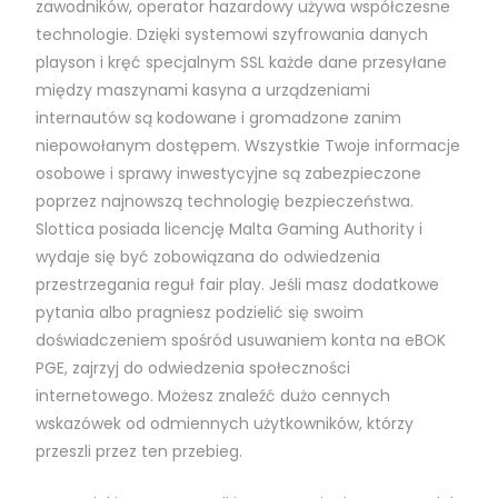
zawodników, operator hazardowy używa współczesne
technologie. Dzięki systemowi szyfrowania danych
playson i kręć specjalnym SSL każde dane przesyłane
między maszynami kasyna a urządzeniami
internautów są kodowane i gromadzone zanim
niepowołanym dostępem. Wszystkie Twoje informacje
osobowe i sprawy inwestycyjne są zabezpieczone
poprzez najnowszą technologię bezpieczeństwa.
Slottica posiada licencję Malta Gaming Authority i
wydaje się być zobowiązana do odwiedzenia
przestrzegania reguł fair play. Jeśli masz dodatkowe
pytania albo pragniesz podzielić się swoim
doświadczeniem spośród usuwaniem konta na eBOK
PGE, zajrzyj do odwiedzenia społeczności
internetowego. Możesz znaleźć dużo cennych
wskazówek od odmiennych użytkowników, którzy
przeszli przez ten przebieg.